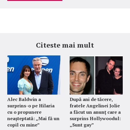
Citeste mai mult
Alec Baldwin a
După ani de tăcere,
surprins-o pe Hilaria
fratele Angelinei Jolie
cu o propunere
a făcut un anunț care a
neașteptată: „Mai fă un
surprins Hollywoodul:
copil cu mine”
„Sunt gay”