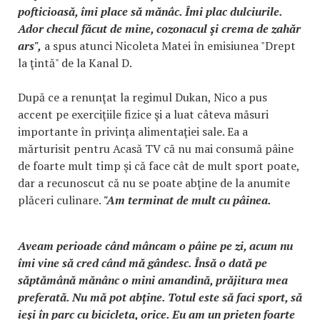
pofticioasă, îmi place să mănâc. Îmi plac dulciurile.
Ador checul făcut de mine, cozonacul şi crema de zahăr
ars",
a spus atunci Nicoleta Matei în emisiunea "Drept
la ţintă" de la Kanal D.
După ce a renunţat la regimul Dukan, Nico a pus
accent pe exerciţiile fizice şi a luat câteva măsuri
importante în privinţa alimentaţiei sale. Ea a
mărturisit pentru Acasă TV că nu mai consumă pâine
de foarte mult timp şi că face cât de mult sport poate,
dar a recunoscut că nu se poate abţine de la anumite
plăceri culinare.
"Am terminat de mult cu pâinea.
Aveam perioade când mâncam o pâine pe zi, acum nu
îmi vine să cred când mă gândesc. Însă o dată pe
săptămână mănânc o mini amandină, prăjitura mea
preferată. Nu mă pot abţine. Totul este să faci sport, să
ieşi în parc cu bicicleta, orice. Eu am un prieten foarte