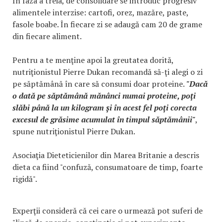
În faza a treia, de consolidare se introduc progresiv
alimentele interzise: cartofi, orez, mazăre, paste,
fasole boabe. În fiecare zi se adaugă cam 20 de grame
din fiecare aliment.
Pentru a te menţine apoi la greutatea dorită,
nutriţionistul Pierre Dukan recomandă să-ţi alegi o zi
pe săptămână în care să consumi doar proteine.
"Dacă
o dată pe săptămână mănânci numai proteine, poţi
slăbi până la un kilogram şi în acest fel poţi corecta
excesul de grăsime acumulat în timpul săptămânii"
,
spune nutriţionistul Pierre Dukan.
Asociaţia Dieteticienilor din Marea Britanie a descris
dieta ca fiind "confuză, consumatoare de timp, foarte
rigidă".
Experţii consideră că cei care o urmează pot suferi de