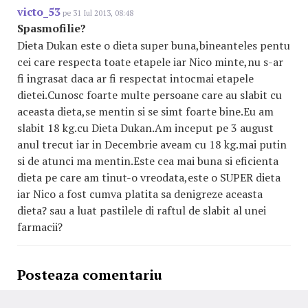
victo_53
pe 31 Iul 2013, 08:48
Spasmofilie?
Dieta Dukan este o dieta super buna,bineanteles pentu
cei care respecta toate etapele iar Nico minte,nu s-ar
fi ingrasat daca ar fi respectat intocmai etapele
dietei.Cunosc foarte multe persoane care au slabit cu
aceasta dieta,se mentin si se simt foarte bine.Eu am
slabit 18 kg.cu Dieta Dukan.Am inceput pe 3 august
anul trecut iar in Decembrie aveam cu 18 kg.mai putin
si de atunci ma mentin.Este cea mai buna si eficienta
dieta pe care am tinut-o vreodata,este o SUPER dieta
iar Nico a fost cumva platita sa denigreze aceasta
dieta? sau a luat pastilele di raftul de slabit al unei
farmacii?
Posteaza comentariu