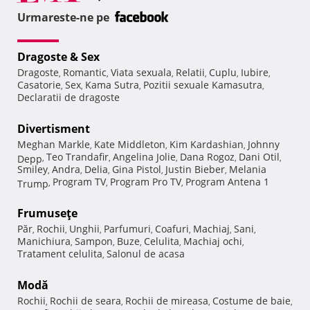
Urmareste-ne pe
Dragoste & Sex
Dragoste
Romantic
Viata sexuala
Relatii
Cuplu
Iubire
,
,
,
,
,
,
Casatorie
Sex
Kama Sutra
Pozitii sexuale Kamasutra
,
,
,
,
Declaratii de dragoste
Divertisment
Meghan Markle
Kate Middleton
Kim Kardashian
Johnny
,
,
,
Teo Trandafir
Angelina Jolie
Dana Rogoz
Dani Otil
Depp
,
,
,
,
,
Smiley
Andra
Delia
Gina Pistol
Justin Bieber
Melania
,
,
,
,
,
Program TV
Program Pro TV
Program Antena 1
Trump
,
,
,
Frumuseţe
Păr
Rochii
Unghii
Parfumuri
Coafuri
Machiaj
Sani
,
,
,
,
,
,
,
Manichiura
Sampon
Buze
Celulita
Machiaj ochi
,
,
,
,
,
Tratament celulita
Salonul de acasa
,
Modă
Rochii
Rochii de seara
Rochii de mireasa
Costume de baie
,
,
,
,