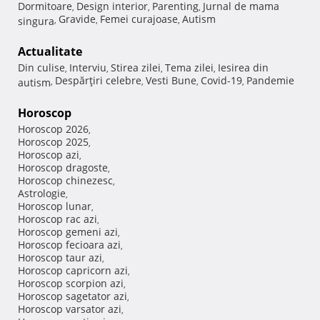
Dormitoare
Design interior
Parenting
Jurnal de mama
,
,
,
Gravide
Femei curajoase
Autism
singura
,
,
,
Actualitate
Din culise
Interviu
Stirea zilei
Tema zilei
Iesirea din
,
,
,
,
Despărţiri celebre
Vesti Bune
Covid-19
Pandemie
autism
,
,
,
,
Horoscop
Horoscop 2026
,
Horoscop 2025
,
Horoscop azi
,
Horoscop dragoste
,
Horoscop chinezesc
,
Astrologie
,
Horoscop lunar
,
Horoscop rac azi
,
Horoscop gemeni azi
,
Horoscop fecioara azi
,
Horoscop taur azi
,
Horoscop capricorn azi
,
Horoscop scorpion azi
,
Horoscop sagetator azi
,
Horoscop varsator azi
,