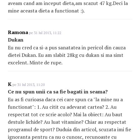
aveam cand am inceput dieta,am scazut 47 kg.Deci la
mine aceasta dieta a functionat :).
Ramona
pe 31 Iul 2013, 11:22
Dukan
Eu nu cred ca si-a pus sanatatea in pericol din cauza
dietei Dukan. Eu am slabit 28kg cu dukan si ma simt
excelent. Minte de rupe.
K
pe 31 Iul 2013, 11:20
Ce nu spun unii ca sa fie bagati in seama?
Eu as fi curioasa daca cei care spun ca "la mine nu a
functionat": 1. Au citit cu adevarat cartea? 2. Au
respectat tot ce scrie acolo? Mai la obiect: Au baut
destule lichide? Au luat vitamine? Chiar au respectat
programul de sport? Duduia din articol, scuzata imi fie
ignoranta pentru ca nu o cunosc, recunoaste cu