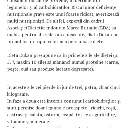
consumul ridicat de proteine, în detrimentul
legumelor şi al carbohidraţilor. Riscul unor deficienţe
nutriţionale grave este unul foarte ridicat, avertizează
mulţi nutriţionişti. De altfel, experţii din cadrul
Asociaţiei Dieteticienilor din Marea Britanie (BDA) au
inclus, pentru al treilea an consecutiv, dieta Dukan pe
primul loc în topul celor mai periculoase diete.
Dieta Dukan presupune ca în primele zile ale dietei (3,
5, 7, maxim 10 zile) să mănânci numai proteine (carne,
peşte, ouă sau produse lactate degresate).
În aceste zile vei pierde în jur de trei, patru, chiar cinci
kilograme.
În faza a doua este interzis consumul carbohidraţilor şi
sunt permise doar legumele proaspete - ridichi, roşii,
castraveţi, salata, usturoi, ceapă, tot ce asigură fibre,
vitamine şi minerale.