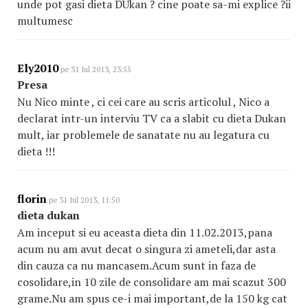
unde pot gasi dieta DUkan ? cine poate sa-mi explice ?ii
multumesc
Ely2010
pe 31 Iul 2013, 23:55
Presa
Nu Nico minte , ci cei care au scris articolul , Nico a
declarat intr-un interviu TV ca a slabit cu dieta Dukan
mult, iar problemele de sanatate nu au legatura cu
dieta !!!
florin
pe 31 Iul 2013, 11:50
dieta dukan
Am inceput si eu aceasta dieta din 11.02.2013,pana
acum nu am avut decat o singura zi ameteli,dar asta
din cauza ca nu mancasem.Acum sunt in faza de
cosolidare,in 10 zile de consolidare am mai scazut 300
grame.Nu am spus ce-i mai important,de la 150 kg cat