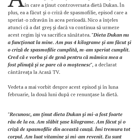
în care a ţinut controversata dietă Dukan. În
plus, ea a făcut şi o criză de spasmofilie, episod care a
speriat-o zdravăn în acea perioadă. Nico a înţeles
atunci că a dat greş şi dacă va continua să urmeze
acest regim îşi va sacrifica sănătatea.
"Dieta Dukan nu
a funcţionat la mine. Am pus 4 kilograme şi am făcut şi
o criză de spasmofilie cumplită, m-am speriat cumplit.
Cred că e vorba şi de genă pentru că mămica mea a
fost plinuţă şi se pare că o moştenesc"
, a declarat
cântăreaţa la Acasă TV.
Vedeta a mai vorbit despre acest episod şi în luna
februarie, la două luni după ce renunţase la dietă.
"Recunosc, am ţinut dieta Dukan şi mi-a fost foarte
rău de la ea. Am slăbit şase kilograme. Am făcut şi o
criză de spasmofilie din această cauză. Îmi tremura tot
corpul. Am luat vitamine şi mi-am revenit. Eu sunt