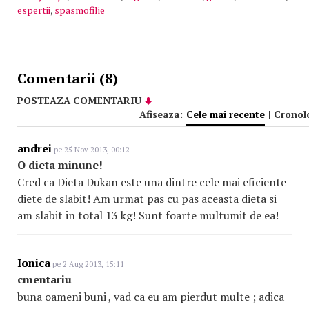
espertii
,
spasmofilie
Comentarii (8)
POSTEAZA COMENTARIU
Afiseaza:
Cele mai recente
|
Cronol
andrei
pe 25 Nov 2013, 00:12
O dieta minune!
Cred ca Dieta Dukan este una dintre cele mai eficiente
diete de slabit! Am urmat pas cu pas aceasta dieta si
am slabit in total 13 kg! Sunt foarte multumit de ea!
Ionica
pe 2 Aug 2013, 15:11
cmentariu
buna oameni buni , vad ca eu am pierdut multe ; adica