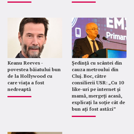
Keanu Reeves -
Ședință cu scântei din
povestea băiatului bun
cauza metroului din
de la Hollywood cu
Cluj. Boc, către
care viața a fost
consilierii USR: „Cu 10
nedreaptă
like-uri pe internet și
mamă, mergeți acasă,
explicați la soție cât de
bun ați fost astăzi”