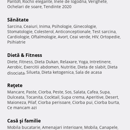
Pantofi
Rochii elegante
Inele de logodna
Verighete
,
,
,
,
Ochelari de soare
Tendinte 2020
,
Sănătate
Sarcina
Ceaiuri
Inima
Psihologie
Ginecologie
,
,
,
,
,
Stomatologie
Colesterol
Anticonceptionale
Test sarcina
,
,
,
,
Cardiologie
Oftalmologie
Avort
Ceai verde
HIV
Ortopedie
,
,
,
,
,
,
Psihiatrie
Dietă & Fitness
Diete
Fitness
Dieta Dukan
Relaxare
Yoga
Intretinere
,
,
,
,
,
,
Aerobic
Exercitii abdomen
Nutritie
Dieta de slabit
Dieta
,
,
,
,
Silueta
Dieta ketogenica
Sala de acasa
disociata
,
,
,
Reţete
Mancare
Paste
Ciorba
Peste
Sos
Salata
Cafea
Supa
,
,
,
,
,
,
,
,
Dulceata
Tocanita
Cocktail
Supa crema
Aperitive
Desert
,
,
,
,
,
,
Maioneza
Pilaf
Ciorba perisoare
Ciorba pui
Ciorba burta
,
,
,
,
,
Ce mancam azi
Casă şi familie
Mobila bucatarie
Amenajari interioare
Mobila
Canapele
,
,
,
,