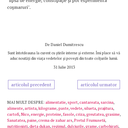
"lipsă de energie, constipaţie şi pot experimenta
coşmaruri".
De
Daniel Dumitrescu
Sunt întotdeauna la curent cu știrile interne și externe. Îmi place să vă
aduc noutăți din viața vedetelor și povești din toate colțurile lumii.
31 Iulie 2013
articolul precedent
articolul urmator
MAI MULT DESPRE:
alimentatie
,
sport
,
cantareata
,
sarcina
,
alimente
,
artista
,
kilograme
,
paste
,
vedete
,
silueta
,
prajitura
,
cartofi
,
Nico
,
energie
,
proteine
,
fasole
,
criza
,
greutatea
,
grasime
,
Sanatatea
,
paine
,
crema de zahar ars
,
Pretul Frumusetii
,
nutriţionişti
,
dieta dukan
,
regimul
,
dulciurile
,
grame
,
carbohirati
,