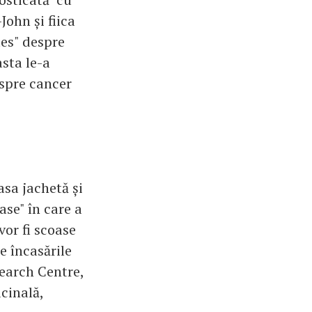
John și fiica
tes" despre
sta le-a
espre cancer
asa jachetă și
ase" în care a
vor fi scoase
e încasările
earch Centre,
cinală,