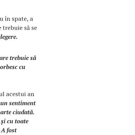
u în spate, a
 trebuie să se
legere.
care trebuie să
vorbesc cu
ul acestui an
t un sentiment
oarte ciudată.
și cu toate
 A fost