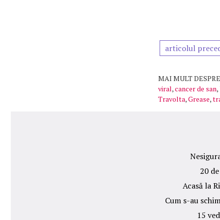
articolul prece
MAI MULT DESPRE
viral
,
cancer de san
,
Travolta
,
Grease
,
tr
Nesigura
20 de
Acasă la R
Cum s-au schimb
15 ved