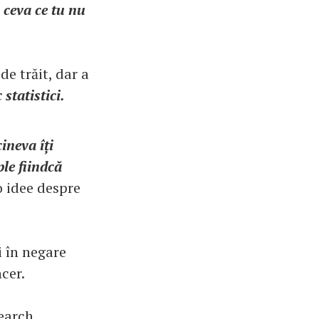
 ceva ce tu nu
e trăit, dar a
 statistici.
cineva îți
ple fiindcă
o idee despre
i în negare
cer.
earch