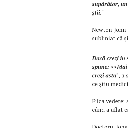
supărător, un 
știi."
Newton-John a
subliniat că și
Dacă crezi în s
spune: <<Mai a
crezi asta"
, a
ce știu medici
Fiica vedetei 
când a aflat c
Doctorul Jona