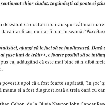
sentiment chiar ciudat, te gândești că poate ei știu
 dezvăluit că doctorii nu i-au spus cât mai mare d
 dacă i-ar fi zis, nu i-ar fi luat în seamă:
"Nu citesc
tatistici, ajungi să le faci să se împlinească. Dacă 
i șase luni de trăit>>, e foarte posibil să se întâm
 spus ea, adăugând că este mai bine să n-aibă nici
i.
a povestit apoi că a fost foarte supărată, "în șoc" ș
ă mama ei a fost diagnosticată a treia oară cu can
than Cebon, de la Olivia Newton John Cancer Res