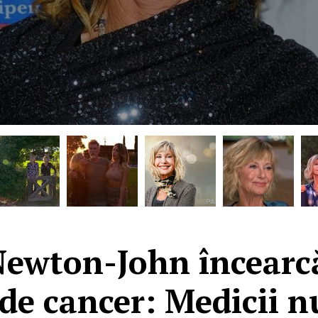
Newton-John încearcă
de cancer: Medicii n