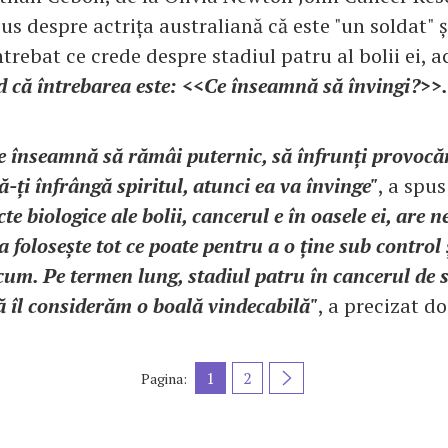
pus despre actrița australiană că este "un soldat" ș
ntrebat ce crede despre stadiul patru al bolii ei, a
d că întrebarea este: <<Ce înseamnă să învingi?>>.
 înseamnă să rămâi puternic, să înfrunți provocăr
ă-ți înfrângă spiritul, atunci ea va învinge"
, a spu
te biologice ale bolii, cancerul e în oasele ei, are n
a folosește tot ce poate pentru a o ține sub control 
um. Pe termen lung, stadiul patru în cancerul de 
ă îl considerăm o boală vindecabilă"
, a precizat do
1
2
Pagina: