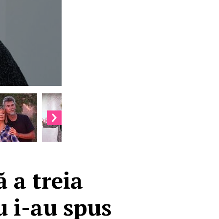
 a treia
u i-au spus