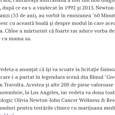
 după ce ea s-a vindecat în 1992 și 2013. Newton-
tanzi (33 de ani), au vorbit în emisiunea "60 Minu
esc cu această boală și despre modul în care acea
a. Chloe a mărturisit că foarte rar aduce vorba d
e cu mama sa.
vedeta a anunțat că își va scoate la licitație faimo
care i-a purtat în legendara scenă din filmul "Gre
 Travolta. Acestea și alte 200 de piese valoroase 
n noiembrie, la Los Angeles, iar vedeta va dona toat
ologic Olivia Newton-John Cancer Wellness & Res
fonduri pentru testările clinice cu marijuana medi