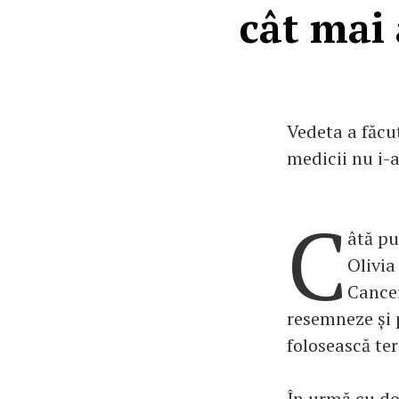
cât mai 
Vedeta a făcu
medicii nu i-a
C
âtă pu
Olivia
Cancer
resemneze și 
folosească te
În urmă cu do