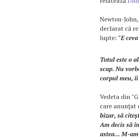
relatează
Dail
Newton-John, c
declarat că r
lupte:
"E ceva 
Totul este o a
scap. Nu vorbe
corpul meu, îi
Vedeta din "Gr
care anunțat 
bizar, să citeș
Am decis să în
astea... M-am 