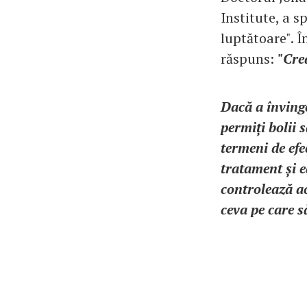
Institute, a s
luptătoare". Î
răspuns:
"Cre
Dacă a învinge
permiți bolii s
termeni de efec
tratament și e
controlează ac
ceva pe care s