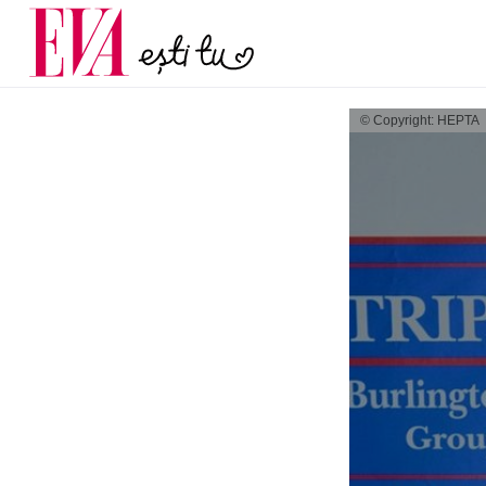
poate anunța osteopo
Carieră
discret pe care multe f
Actualitate
după menopa
© Copyright: HEPTA