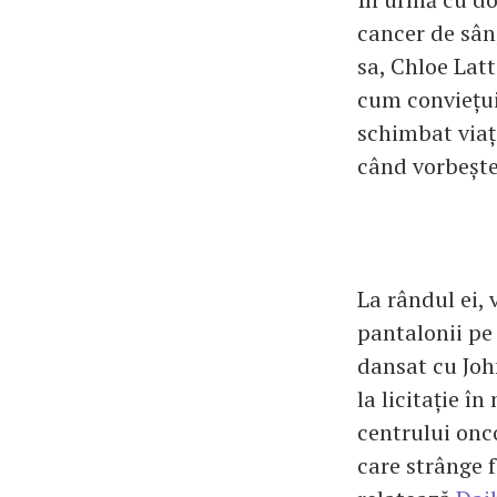
cancer de sân,
sa, Chloe Lat
cum conviețui
schimbat viaț
când vorbeșt
La rândul ei, 
pantalonii pe 
dansat cu John
la licitație î
centrului onc
care strânge 