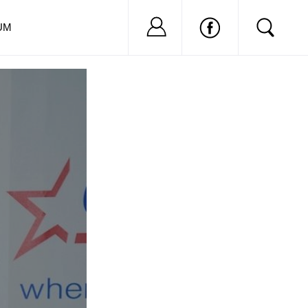
Nu ai cont?
Inregistreaza-
UM