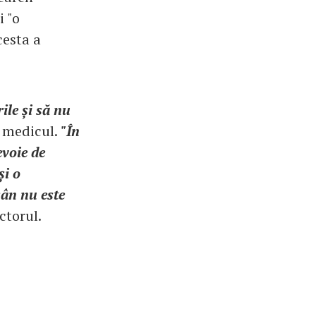
i "o
cesta a
ile și să nu
s medicul.
"În
evoie de
și o
sân nu este
ctorul.