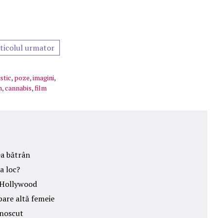
ticolul urmator
stic
,
poze
,
imagini
,
n
,
cannabis
,
film
ea bătrân
a loc?
a Hollywood
pare altă femeie
unoscut