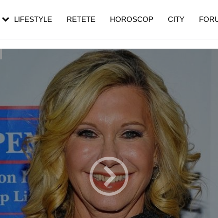
roza. Semnul
menopauză și când ar trebui să mergi
emei îl ignoră
la medic
LIFESTYLE
RETETE
HOROSCOP
CITY
FOR
uză