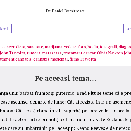
De
Daniel Dumitrescu
dent
ar
:
cancer
,
dieta
,
sanatate
,
marijuana
,
vedete
,
foto
,
boala
,
fotografii
,
diagno
John Travolta
,
tumora
,
metastaze
,
tratament cancer
,
Olivia Newton Joh
atament cannabis
,
cannabis medicinal
,
filme Travolta
Pe aceeasi tema...
nța unui bărbat frumos și puternic: Brad Pitt se teme că e pr
 case ascunse, departe de lume: Cât ai rezista într-un asemene
ihanna: Cât costă chiria în vila superbă pe care vedeta o are l
at 15 actori între primul și cel mai nou rol: Kate Beckinsale 
ete care au îmbătrânit pe FaceApp: Keanu Reeves e de nerec