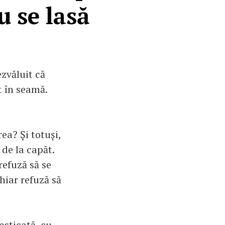
u se lasă
zvăluit că
t în seamă.
ea? Și totuși,
 de la capăt.
refuză să se
hiar refuză să
nosticată cu