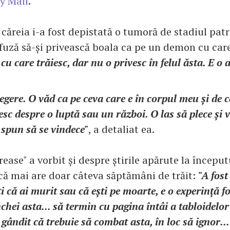
y Mail
.
ăreia i-a fost depistată o tumoră de stadiul patr
efuză să-și privească boala ca pe un demon cu care
cu care trăiesc, dar nu o privesc în felul ăsta. E o a
legere. O văd ca pe ceva care e în corpul meu și de 
sc despre o luptă sau un război. O las să plece și 
 spun să se vindece"
, a detaliat ea.
ease" a vorbit și despre știrile apărute la început
că mai are doar câteva săptămâni de trăit:
"A fos
ti că ai murit sau că ești pe moarte, e o experință f
chei asta... să termin cu pagina întâi a tabloidelor 
gândit că trebuie să combat asta, în loc să ignor...