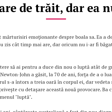
are de trăit, dar ea n
t mărturisiri emoționante despre boala sa. Ea a de
u zis cât timp mai are, dar oricum nu i-ar fi băga
tere să ai pentru a duce din nou o luptă atât de gr
 Newton-John a găsit, la 70 de ani, forța de a o lua
ul s-a întors a treia oară în corpul ei, dar vedeta 
privește cu detașare această nouă provocare. Ba c
rmenul "luptă".
i ani, cântăreața australiană a fost din nou diag