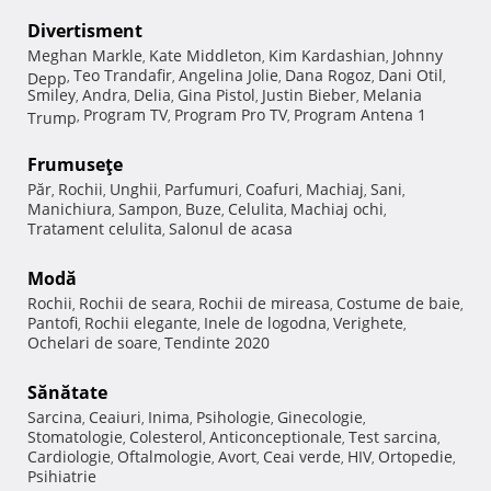
Divertisment
Meghan Markle
Kate Middleton
Kim Kardashian
Johnny
,
,
,
Teo Trandafir
Angelina Jolie
Dana Rogoz
Dani Otil
Depp
,
,
,
,
,
Smiley
Andra
Delia
Gina Pistol
Justin Bieber
Melania
,
,
,
,
,
Program TV
Program Pro TV
Program Antena 1
Trump
,
,
,
Frumuseţe
Păr
Rochii
Unghii
Parfumuri
Coafuri
Machiaj
Sani
,
,
,
,
,
,
,
Manichiura
Sampon
Buze
Celulita
Machiaj ochi
,
,
,
,
,
Tratament celulita
Salonul de acasa
,
Modă
Rochii
Rochii de seara
Rochii de mireasa
Costume de baie
,
,
,
,
Pantofi
Rochii elegante
Inele de logodna
Verighete
,
,
,
,
Ochelari de soare
Tendinte 2020
,
Sănătate
Sarcina
Ceaiuri
Inima
Psihologie
Ginecologie
,
,
,
,
,
Stomatologie
Colesterol
Anticonceptionale
Test sarcina
,
,
,
,
Cardiologie
Oftalmologie
Avort
Ceai verde
HIV
Ortopedie
,
,
,
,
,
,
Psihiatrie