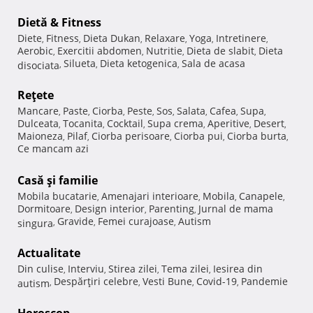
Dietă & Fitness
Diete
Fitness
Dieta Dukan
Relaxare
Yoga
Intretinere
,
,
,
,
,
,
Aerobic
Exercitii abdomen
Nutritie
Dieta de slabit
Dieta
,
,
,
,
Silueta
Dieta ketogenica
Sala de acasa
disociata
,
,
,
Reţete
Mancare
Paste
Ciorba
Peste
Sos
Salata
Cafea
Supa
,
,
,
,
,
,
,
,
Dulceata
Tocanita
Cocktail
Supa crema
Aperitive
Desert
,
,
,
,
,
,
Maioneza
Pilaf
Ciorba perisoare
Ciorba pui
Ciorba burta
,
,
,
,
,
Ce mancam azi
Casă şi familie
Mobila bucatarie
Amenajari interioare
Mobila
Canapele
,
,
,
,
Dormitoare
Design interior
Parenting
Jurnal de mama
,
,
,
Gravide
Femei curajoase
Autism
singura
,
,
,
Actualitate
Din culise
Interviu
Stirea zilei
Tema zilei
Iesirea din
,
,
,
,
Despărţiri celebre
Vesti Bune
Covid-19
Pandemie
autism
,
,
,
,