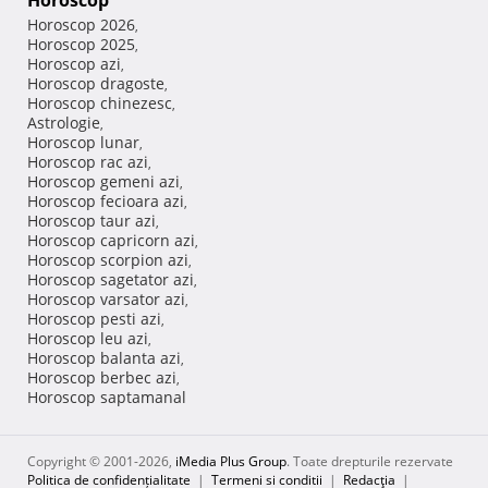
Horoscop
Horoscop 2026
,
Horoscop 2025
,
Horoscop azi
,
Horoscop dragoste
,
Horoscop chinezesc
,
Astrologie
,
Horoscop lunar
,
Horoscop rac azi
,
Horoscop gemeni azi
,
Horoscop fecioara azi
,
Horoscop taur azi
,
Horoscop capricorn azi
,
Horoscop scorpion azi
,
Horoscop sagetator azi
,
Horoscop varsator azi
,
Horoscop pesti azi
,
Horoscop leu azi
,
Horoscop balanta azi
,
Horoscop berbec azi
,
Horoscop saptamanal
Copyright © 2001-2026,
iMedia Plus Group
. Toate drepturile rezervate
Politica de confidențialitate
|
Termeni si conditii
|
Redacţia
|