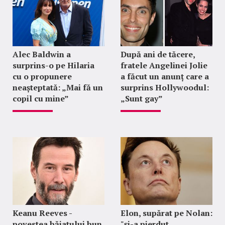
Alec Baldwin a
După ani de tăcere,
surprins-o pe Hilaria
fratele Angelinei Jolie
cu o propunere
a făcut un anunț care a
neașteptată: „Mai fă un
surprins Hollywoodul:
copil cu mine”
„Sunt gay”
Keanu Reeves -
Elon, supărat pe Nolan:
povestea băiatului bun
"şi-a pierdut