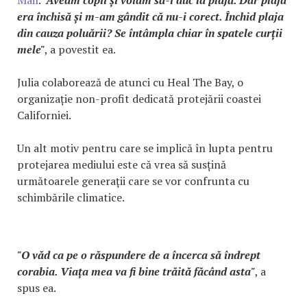
Mail
.
"Aveam copii și voiam să-i duc la plajă. Dar plaja
era închisă și m-am gândit că nu-i corect. Închid plaja
din cauza poluării? Se întâmpla chiar în spatele curții
mele"
, a povestit ea.
Julia colaborează de atunci cu Heal The Bay, o
organizație non-profit dedicată protejării coastei
Californiei.
Un alt motiv pentru care se implică în lupta pentru
protejarea mediului este că vrea să susțină
următoarele generații care se vor confrunta cu
schimbările climatice.
"O văd ca pe o răspundere de a încerca să îndrept
corabia. Viața mea va fi bine trăită făcând asta"
, a
spus ea.