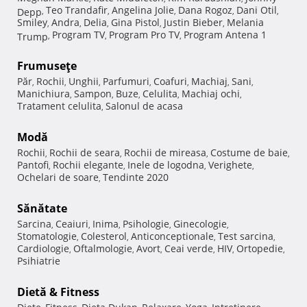
Teo Trandafir
Angelina Jolie
Dana Rogoz
Dani Otil
Depp
,
,
,
,
,
Smiley
Andra
Delia
Gina Pistol
Justin Bieber
Melania
,
,
,
,
,
Program TV
Program Pro TV
Program Antena 1
Trump
,
,
,
Frumuseţe
Păr
Rochii
Unghii
Parfumuri
Coafuri
Machiaj
Sani
,
,
,
,
,
,
,
Manichiura
Sampon
Buze
Celulita
Machiaj ochi
,
,
,
,
,
Tratament celulita
Salonul de acasa
,
Modă
Rochii
Rochii de seara
Rochii de mireasa
Costume de baie
,
,
,
,
Pantofi
Rochii elegante
Inele de logodna
Verighete
,
,
,
,
Ochelari de soare
Tendinte 2020
,
Sănătate
Sarcina
Ceaiuri
Inima
Psihologie
Ginecologie
,
,
,
,
,
Stomatologie
Colesterol
Anticonceptionale
Test sarcina
,
,
,
,
Cardiologie
Oftalmologie
Avort
Ceai verde
HIV
Ortopedie
,
,
,
,
,
,
Psihiatrie
Dietă & Fitness