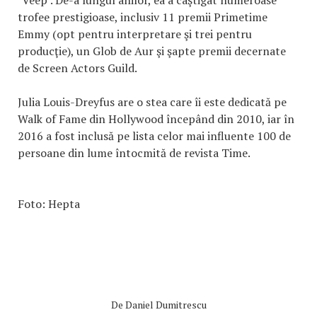
"Veep". De-a lungul anilor, ea a câştigat numeroase
trofee prestigioase, inclusiv 11 premii Primetime
Emmy (opt pentru interpretare şi trei pentru
producţie), un Glob de Aur şi şapte premii decernate
de Screen Actors Guild.
Julia Louis-Dreyfus are o stea care îi este dedicată pe
Walk of Fame din Hollywood începând din 2010, iar în
2016 a fost inclusă pe lista celor mai influente 100 de
persoane din lume întocmită de revista Time.
Foto: Hepta
De
Daniel Dumitrescu