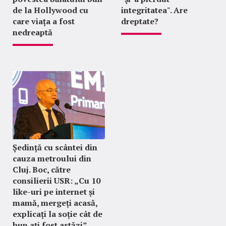
de la Hollywood cu
integritatea". Are
care viața a fost
dreptate?
nedreaptă
Ședință cu scântei din
cauza metroului din
Cluj. Boc, către
consilierii USR: „Cu 10
like-uri pe internet și
mamă, mergeți acasă,
explicați la soție cât de
bun ați fost astăzi”