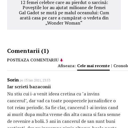
12 femei celebre care au pierdut o sarcină:
Poveștile lor au ajutat milioane de femei
Gal Gadot se mută pe malul oceanului: Cum
arată casa pe care a cumpărat-o vedeta din
„Wonder Woman“
Comentarii (1)
POSTEAZA COMENTARIU
Afiseaza:
Cele mai recente
|
Cronol
Sorin
pe 13 Ian 2021, 23:53
Iar scrieti bazaconii
Nu stiu cui i-a venit ideea cretina cu "a invins
cancerul", dar vad ca toate poopeezele jurnalizdice o
tot reiau periodic. Sa fie clar, cancerul l-ai invins cand
ai murit dupa multa vreme din alta cauza si fara semne
de revenire a bolii. 3 ani in cancerul de san sunt buni