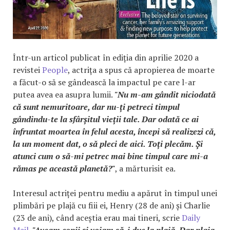
Într-un articol publicat în ediția din aprilie 2020 a
revistei
People
, actrița a spus că apropierea de moarte
a făcut-o să se gândească la impactul pe care l-ar
putea avea ea asupra lumii.
"Nu m-am gândit niciodată
că sunt nemuritoare, dar nu-ți petreci timpul
gândindu-te la sfârșitul vieții tale. Dar odată ce ai
înfruntat moartea în felul acesta, începi să realizezi că,
la un moment dat, o să pleci de aici. Toți plecăm. Și
atunci cum o să-mi petrec mai bine timpul care mi-a
rămas pe această planetă?"
, a mărturisit ea.
Interesul actriței pentru mediu a apărut în timpul unei
plimbări pe plajă cu fiii ei, Henry (28 de ani) și Charlie
(23 de ani), când aceștia erau mai tineri, scrie
Daily