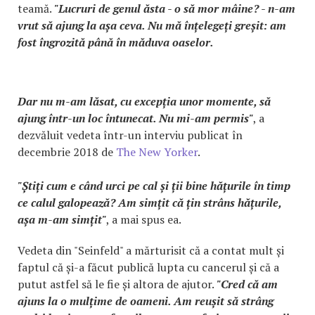
teamă.
"Lucruri de genul ăsta - o să mor mâine? - n-am
vrut să ajung la așa ceva. Nu mă înțelegeți greșit: am
fost îngrozită până în măduva oaselor.
Dar nu m-am lăsat, cu excepția unor momente, să
ajung într-un loc întunecat. Nu mi-am permis"
, a
dezvăluit vedeta într-un interviu publicat în
decembrie 2018 de
The New Yorker
.
"Știți cum e când urci pe cal și ții bine hățurile în timp
ce calul galopează? Am simțit că țin strâns hățurile,
așa m-am simțit"
, a mai spus ea.
Vedeta din "Seinfeld" a mărturisit că a contat mult și
faptul că și-a făcut publică lupta cu cancerul și că a
putut astfel să le fie și altora de ajutor.
"Cred că am
ajuns la o mulțime de oameni. Am reușit să strâng