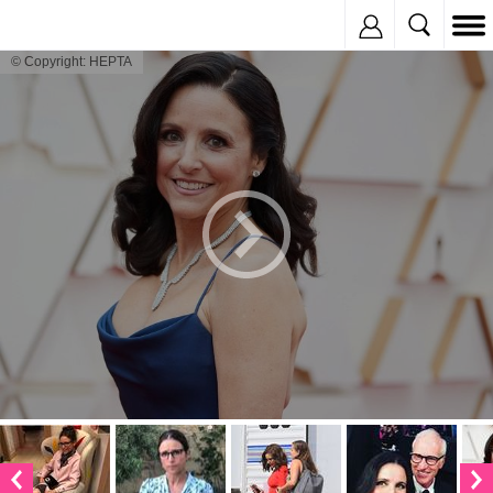
Inregistreaza
© Copyright: HEPTA