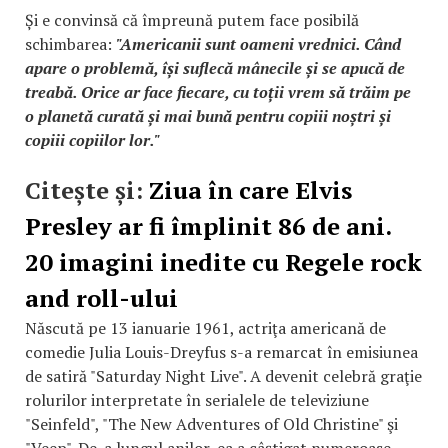
Și e convinsă că împreună putem face posibilă
schimbarea:
"Americanii sunt oameni vrednici. Când
apare o problemă, își suflecă mânecile și se apucă de
treabă. Orice ar face fiecare, cu toții vrem să trăim pe
o planetă curată și mai bună pentru copiii noștri și
copiii copiilor lor."
Citește și:
Ziua în care Elvis
Presley ar fi împlinit 86 de ani.
20 imagini inedite cu Regele rock
and roll-ului
Născută pe 13 ianuarie 1961, actriţa americană de
comedie Julia Louis-Dreyfus s-a remarcat în emisiunea
de satiră "Saturday Night Live". A devenit celebră graţie
rolurilor interpretate în serialele de televiziune
"Seinfeld", "The New Adventures of Old Christine" şi