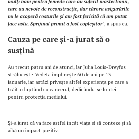
mulți bani pentru femeile care au suferit mastectomii,
care au nevoie de reconstrucție, dar cărora asigurările
nu le acoperă costurile și am fost fericită că am putut
face asta. Sprijinul primit a fost copleșitor"
, a spus ea.
Cauza pe care și-a jurat să o
susțină
Au trecut patru ani de atunci, iar Julia Louis-Dreyfus
strălucește. Vedeta împlinește 60 de ani pe 13
ianuarie, iar astăzi privește altfel experiența pe care a
trăit-o luptând cu cancerul, dedicându-se luptei
pentru protecția mediului.
Și-a jurat că va face astfel încât viața ei să conteze și să
aibă un impact pozitiv.