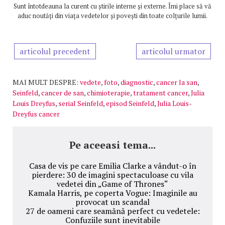
Sunt întotdeauna la curent cu știrile interne și externe. Îmi place să vă
aduc noutăți din viața vedetelor și povești din toate colțurile lumii.
articolul precedent
articolul urmator
MAI MULT DESPRE:
vedete
,
foto
,
diagnostic
,
cancer la san
,
Seinfeld
,
cancer de san
,
chimioterapie
,
tratament cancer
,
Julia
Louis Dreyfus
,
serial Seinfeld
,
episod Seinfeld
,
Julia Louis-
Dreyfus cancer
Pe aceeasi tema...
Casa de vis pe care Emilia Clarke a vândut-o în
pierdere: 30 de imagini spectaculoase cu vila
vedetei din „Game of Thrones“
Kamala Harris, pe coperta Vogue: Imaginile au
provocat un scandal
27 de oameni care seamănă perfect cu vedetele:
Confuziile sunt inevitabile