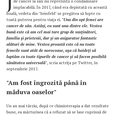
J
de cancer la sân nu reprezintă o condamnare
implacabilă. În 2017, când era depistată cu această
boală, vedeta din "Seinfeld" se pregătea să lupte cu
toată puterea pentru viața ei.
"Una din opt femei are
cancer de sân. Astăzi, eu sunt una dintre ele. Vestea
bună este că am cel mai tare grup de susținători,
familia și prietenii, dar și un asigurator fantastic
alături de mine. Vestea proastă este că nu toate
femeile sunt atât de norocoase, așa că haideți să
luptăm cu toate tipurile de cancer și să facem posibilă
sănătatea universală"
, scria actrița pe Twitter, în
septembrie 2017.
"Am fost îngrozită până în
măduva oaselor"
Un an mai târziu, după ce chimioterapia a dat rezultate
bune, ea mărturisea că a refuzat să se lase cuprinsă de