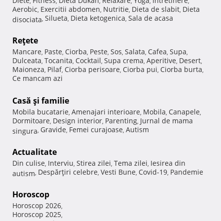
Diete
Fitness
Dieta Dukan
Relaxare
Yoga
Intretinere
,
,
,
,
,
,
Aerobic
Exercitii abdomen
Nutritie
Dieta de slabit
Dieta
,
,
,
,
Silueta
Dieta ketogenica
Sala de acasa
disociata
,
,
,
Reţete
Mancare
Paste
Ciorba
Peste
Sos
Salata
Cafea
Supa
,
,
,
,
,
,
,
,
Dulceata
Tocanita
Cocktail
Supa crema
Aperitive
Desert
,
,
,
,
,
,
Maioneza
Pilaf
Ciorba perisoare
Ciorba pui
Ciorba burta
,
,
,
,
,
Ce mancam azi
Casă şi familie
Mobila bucatarie
Amenajari interioare
Mobila
Canapele
,
,
,
,
Dormitoare
Design interior
Parenting
Jurnal de mama
,
,
,
Gravide
Femei curajoase
Autism
singura
,
,
,
Actualitate
Din culise
Interviu
Stirea zilei
Tema zilei
Iesirea din
,
,
,
,
Despărţiri celebre
Vesti Bune
Covid-19
Pandemie
autism
,
,
,
,
Horoscop
Horoscop 2026
,
Horoscop 2025
,