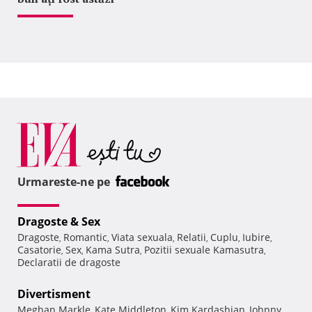
Urmareste-ne pe
Dragoste & Sex
Dragoste
Romantic
Viata sexuala
Relatii
Cuplu
Iubire
,
,
,
,
,
,
Casatorie
Sex
Kama Sutra
Pozitii sexuale Kamasutra
,
,
,
,
Declaratii de dragoste
Divertisment
Meghan Markle
Kate Middleton
Kim Kardashian
Johnny
,
,
,