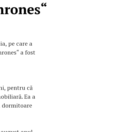
Thrones“
ia, pe care a
hrones“ a fost
ni, pentru că
obiliară. Ea a
uă dormitoare
n august anul