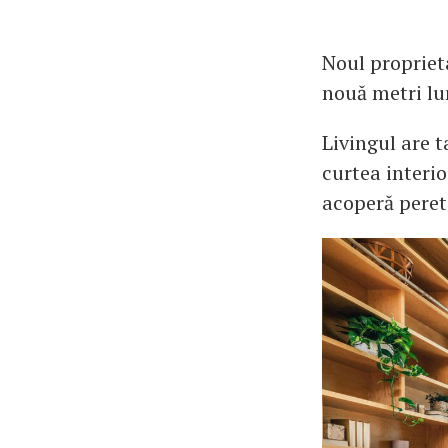
Noul proprieta
nouă metri lu
Livingul are t
curtea interi
acoperă peret