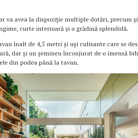
r va avea la dispoziție multiple dotări, precum și
ngime, curte interioară și o grădină splendidă.
avan înalt de 4,5 metri și uși culisante care se de
oară, dar și un șemineu înconjurat de o imensă bib
ele din podea până la tavan.