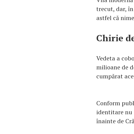
trecut, dar, î
astfel că nime
Chirie d
Vedeta a cobor
milioane de do
cumpărat ace
Conform public
identitare nu 
înainte de Cr