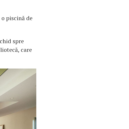
 o piscină de
schid spre
liotecă, care