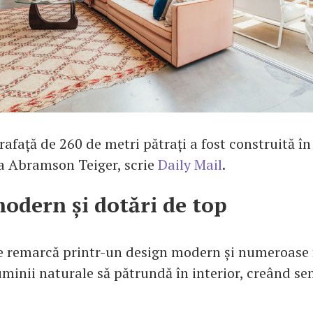
afață de 260 de metri pătrați a fost construită î
 la Abramson Teiger, scrie
Daily Mail
.
odern și dotări de top
e remarcă printr-un design modern și numeroase f
uminii naturale să pătrundă în interior, creând se