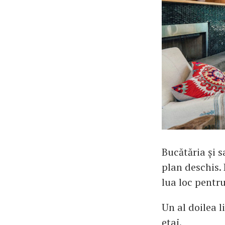
Bucătăria și s
plan deschis. 
lua loc pentr
Un al doilea l
etaj.