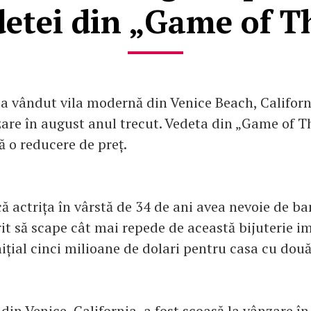
detei din „Game of 
 a vândut vila modernă din Venice Beach, Californ
zare în august anul trecut. Vedeta din „Game of T
ă o reducere de preț.
că actrița în vârstă de 34 de ani avea nevoie de ba
rit să scape cât mai repede de această bijuterie im
nițial cinci milioane de dolari pentru casa cu do
din Venice, California, a fost scoasă la vânzare î