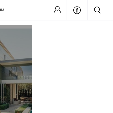
Nu ai cont?
Inregistreaza-
UM