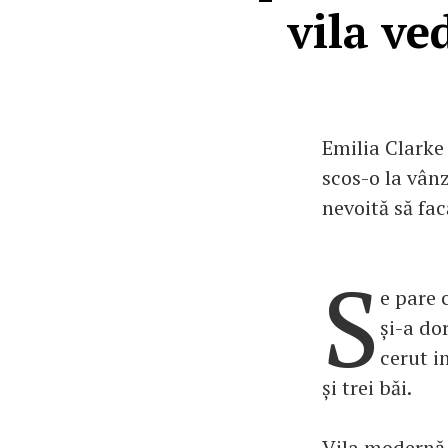
vila ve
Emilia Clarke
scos-o la vân
nevoită să fac
S
e pare 
și-a do
cerut i
și trei băi.
Vila modernă 