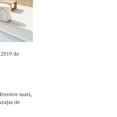
n 2019 de
erestre mari,
nzația de