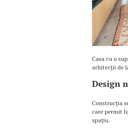
Casa cu o supr
arhitecții de
Design m
Construcția s
care permit l
spațiu.