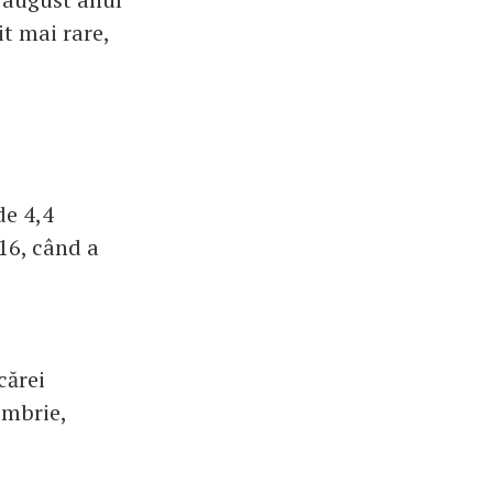
it mai rare,
de 4,4
016, când a
cărei
embrie,