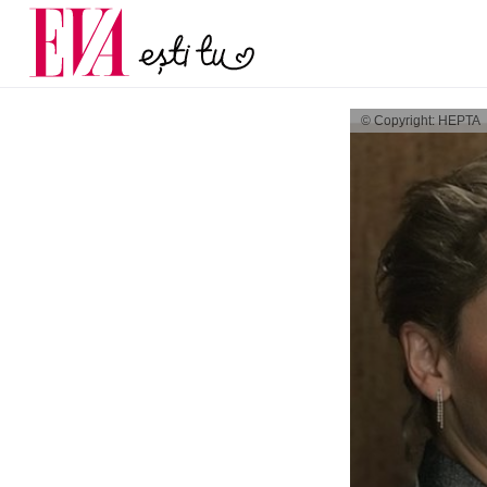
menopauză și când ar t
Carieră
la medic
Actualitate
© Copyright: HEPTA