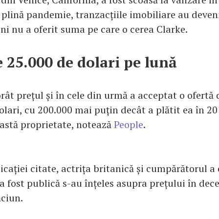
n plină pandemie, tranzacțiile imobiliare au deven
ni nu a oferit suma pe care o cerea Clarke.
e 25.000 de dolari pe lună
ât prețul și în cele din urmă a acceptat o ofertă 
lari, cu 200.000 mai puțin decât a plătit ea în 2
astă proprietate, notează
People
.
ației citate, actrița britanică și cumpărătorul a 
a fost publică s-au înțeles asupra prețului în dec
ăciun.