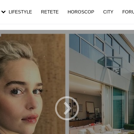
rebui să mergi
și 60 de ani. De ce te trezești mai des
pe măsură ce înaintezi în vârstă
LIFESTYLE
RETETE
HOROSCOP
CITY
FOR