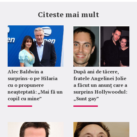
Citeste mai mult
Alec Baldwin a
După ani de tăcere,
surprins-o pe Hilaria
fratele Angelinei Jolie
cu o propunere
a făcut un anunț care a
neașteptată: „Mai fă un
surprins Hollywoodul:
copil cu mine”
„Sunt gay”