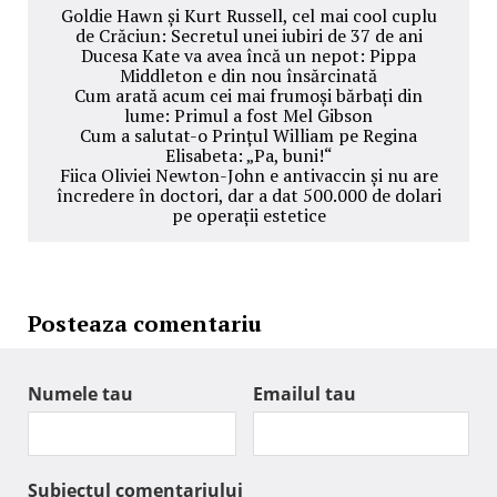
Goldie Hawn și Kurt Russell, cel mai cool cuplu
de Crăciun: Secretul unei iubiri de 37 de ani
Ducesa Kate va avea încă un nepot: Pippa
Middleton e din nou însărcinată
Cum arată acum cei mai frumoși bărbați din
lume: Primul a fost Mel Gibson
Cum a salutat-o Prințul William pe Regina
Elisabeta: „Pa, buni!“
Fiica Oliviei Newton-John e antivaccin și nu are
încredere în doctori, dar a dat 500.000 de dolari
pe operații estetice
Posteaza comentariu
Numele tau
Emailul tau
Subiectul comentariului