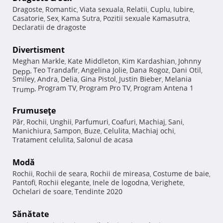
Dragoste
Romantic
Viata sexuala
Relatii
Cuplu
Iubire
,
,
,
,
,
,
Casatorie
Sex
Kama Sutra
Pozitii sexuale Kamasutra
,
,
,
,
Declaratii de dragoste
Divertisment
Meghan Markle
Kate Middleton
Kim Kardashian
Johnny
,
,
,
Teo Trandafir
Angelina Jolie
Dana Rogoz
Dani Otil
Depp
,
,
,
,
,
Smiley
Andra
Delia
Gina Pistol
Justin Bieber
Melania
,
,
,
,
,
Program TV
Program Pro TV
Program Antena 1
Trump
,
,
,
Frumuseţe
Păr
Rochii
Unghii
Parfumuri
Coafuri
Machiaj
Sani
,
,
,
,
,
,
,
Manichiura
Sampon
Buze
Celulita
Machiaj ochi
,
,
,
,
,
Tratament celulita
Salonul de acasa
,
Modă
Rochii
Rochii de seara
Rochii de mireasa
Costume de baie
,
,
,
,
Pantofi
Rochii elegante
Inele de logodna
Verighete
,
,
,
,
Ochelari de soare
Tendinte 2020
,
Sănătate