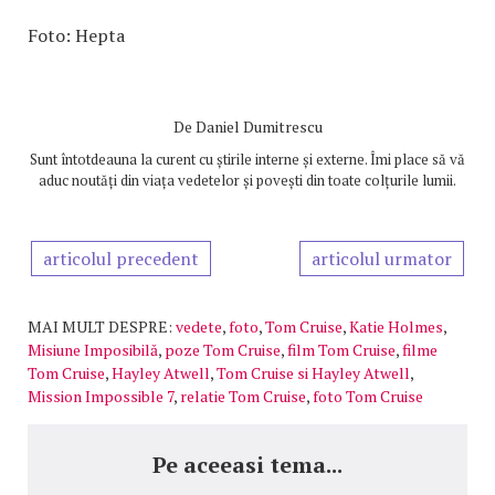
Foto: Hepta
De
Daniel Dumitrescu
Sunt întotdeauna la curent cu știrile interne și externe. Îmi place să vă
aduc noutăți din viața vedetelor și povești din toate colțurile lumii.
articolul precedent
articolul urmator
MAI MULT DESPRE:
vedete
,
foto
,
Tom Cruise
,
Katie Holmes
,
Misiune Imposibilă
,
poze Tom Cruise
,
film Tom Cruise
,
filme
Tom Cruise
,
Hayley Atwell
,
Tom Cruise si Hayley Atwell
,
Mission Impossible 7
,
relatie Tom Cruise
,
foto Tom Cruise
Pe aceeasi tema...