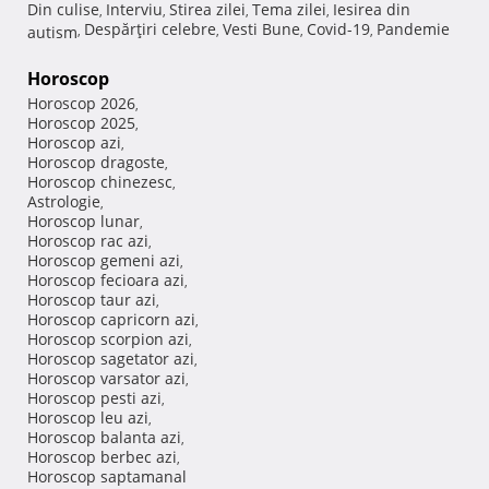
Din culise
Interviu
Stirea zilei
Tema zilei
Iesirea din
,
,
,
,
Despărţiri celebre
Vesti Bune
Covid-19
Pandemie
autism
,
,
,
,
Horoscop
Horoscop 2026
,
Horoscop 2025
,
Horoscop azi
,
Horoscop dragoste
,
Horoscop chinezesc
,
Astrologie
,
Horoscop lunar
,
Horoscop rac azi
,
Horoscop gemeni azi
,
Horoscop fecioara azi
,
Horoscop taur azi
,
Horoscop capricorn azi
,
Horoscop scorpion azi
,
Horoscop sagetator azi
,
Horoscop varsator azi
,
Horoscop pesti azi
,
Horoscop leu azi
,
Horoscop balanta azi
,
Horoscop berbec azi
,
Horoscop saptamanal