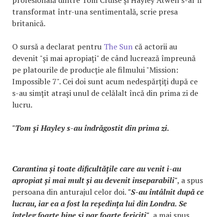
transformat într-una sentimentală, scrie presa
britanică.
O sursă a declarat pentru
The Sun
că actorii au
devenit "și mai apropiați" de când lucrează împreună
pe platourile de producție ale filmului "Mission:
Impossible 7". Cei doi sunt acum nedespărțiți după ce
s-au simțit atrași unul de celălalt încă din prima zi de
lucru.
"Tom și Hayley s-au îndrăgostit din prima zi.
Carantina și toate dificultățile care au venit i-au
apropiat și mai mult și au devenit inseparabili"
, a spus
persoana din anturajul celor doi.
"S-au întâlnit după ce
lucrau, iar ea a fost la reședința lui din Londra. Se
înțeleg foarte bine și par foarte fericiți"
, a mai spus