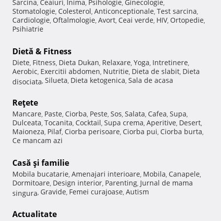
Sarcina
Ceaiuri
Inima
Psihologie
Ginecologie
,
,
,
,
,
Stomatologie
Colesterol
Anticonceptionale
Test sarcina
,
,
,
,
Cardiologie
Oftalmologie
Avort
Ceai verde
HIV
Ortopedie
,
,
,
,
,
,
Psihiatrie
Dietă & Fitness
Diete
Fitness
Dieta Dukan
Relaxare
Yoga
Intretinere
,
,
,
,
,
,
Aerobic
Exercitii abdomen
Nutritie
Dieta de slabit
Dieta
,
,
,
,
Silueta
Dieta ketogenica
Sala de acasa
disociata
,
,
,
Reţete
Mancare
Paste
Ciorba
Peste
Sos
Salata
Cafea
Supa
,
,
,
,
,
,
,
,
Dulceata
Tocanita
Cocktail
Supa crema
Aperitive
Desert
,
,
,
,
,
,
Maioneza
Pilaf
Ciorba perisoare
Ciorba pui
Ciorba burta
,
,
,
,
,
Ce mancam azi
Casă şi familie
Mobila bucatarie
Amenajari interioare
Mobila
Canapele
,
,
,
,
Dormitoare
Design interior
Parenting
Jurnal de mama
,
,
,
Gravide
Femei curajoase
Autism
singura
,
,
,
Actualitate