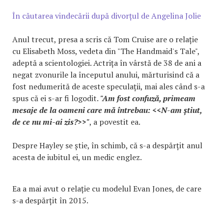
În căutarea vindecării după divorțul de Angelina Jolie
Anul trecut, presa a scris că Tom Cruise are o relație
cu Elisabeth Moss, vedeta din "The Handmaid's Tale",
adeptă a scientologiei. Actrița în vârstă de 38 de ani a
negat zvonurile la începutul anului, mărturisind că a
fost nedumerită de aceste speculații, mai ales când s-a
spus că ei s-ar fi logodit.
"Am fost confuză, primeam
mesaje de la oameni care mă întrebau: <<N-am știut,
de ce nu mi-ai zis?>>"
, a povestit ea.
Despre Hayley se știe, în schimb, că s-a despărțit anul
acesta de iubitul ei, un medic englez.
Ea a mai avut o relație cu modelul Evan Jones, de care
s-a despărțit în 2015.