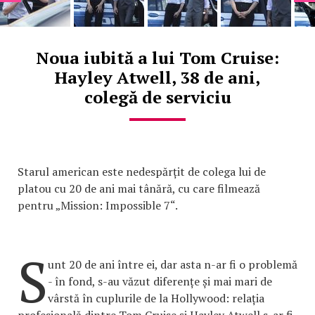
Noua iubită a lui Tom Cruise:
Hayley Atwell, 38 de ani,
colegă de serviciu
Starul american este nedespărțit de colega lui de
platou cu 20 de ani mai tânără, cu care filmează
pentru „Mission: Impossible 7“.
S
unt 20 de ani între ei, dar asta n-ar fi o problemă
- în fond, s-au văzut diferențe și mai mari de
vârstă în cuplurile de la Hollywood: relația
profesională dintre Tom Cruise și Hayley Atwell s-ar fi