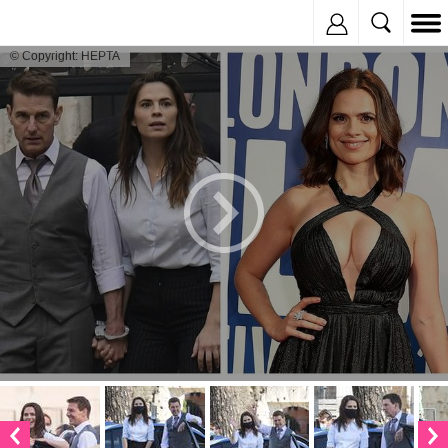
Inregistreaza
© Copyright: HEPTA