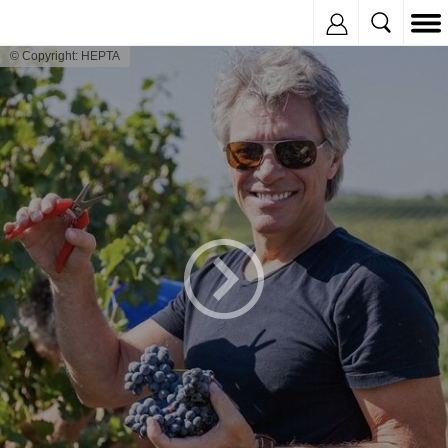
Inregistreaza
© Copyright: HEPTA