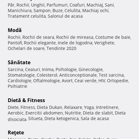
Păr
Rochii
Unghii
Parfumuri
Coafuri
Machiaj
Sani
,
,
,
,
,
,
,
Manichiura
Sampon
Buze
Celulita
Machiaj ochi
,
,
,
,
,
Tratament celulita
Salonul de acasa
,
Modă
Rochii
Rochii de seara
Rochii de mireasa
Costume de baie
,
,
,
,
Pantofi
Rochii elegante
Inele de logodna
Verighete
,
,
,
,
Ochelari de soare
Tendinte 2020
,
Sănătate
Sarcina
Ceaiuri
Inima
Psihologie
Ginecologie
,
,
,
,
,
Stomatologie
Colesterol
Anticonceptionale
Test sarcina
,
,
,
,
Cardiologie
Oftalmologie
Avort
Ceai verde
HIV
Ortopedie
,
,
,
,
,
,
Psihiatrie
Dietă & Fitness
Diete
Fitness
Dieta Dukan
Relaxare
Yoga
Intretinere
,
,
,
,
,
,
Aerobic
Exercitii abdomen
Nutritie
Dieta de slabit
Dieta
,
,
,
,
Silueta
Dieta ketogenica
Sala de acasa
disociata
,
,
,
Reţete