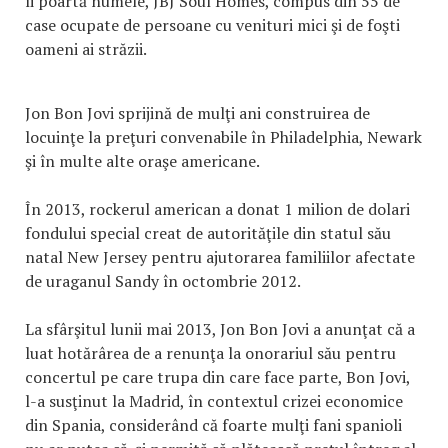
îi poartă numele, JBJ Soul Homes, compus din 55 de
case ocupate de persoane cu venituri mici şi de foşti
oameni ai străzii.
Jon Bon Jovi sprijină de mulţi ani construirea de
locuinţe la preţuri convenabile în Philadelphia, Newark
şi în multe alte oraşe americane.
În 2013, rockerul american a donat 1 milion de dolari
fondului special creat de autorităţile din statul său
natal New Jersey pentru ajutorarea familiilor afectate
de uraganul Sandy în octombrie 2012.
La sfârşitul lunii mai 2013, Jon Bon Jovi a anunţat că a
luat hotărârea de a renunţa la onorariul său pentru
concertul pe care trupa din care face parte, Bon Jovi,
l-a susţinut la Madrid, în contextul crizei economice
din Spania, considerând că foarte mulţi fani spanioli