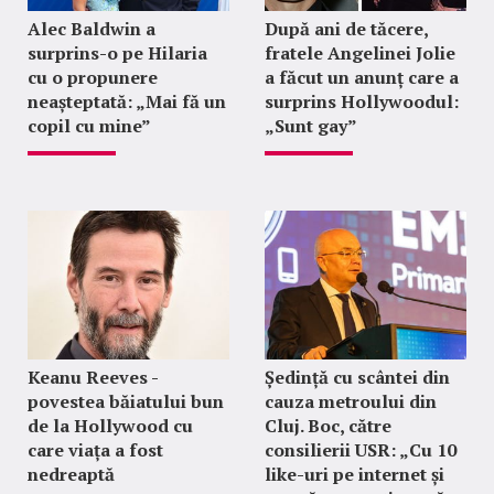
Alec Baldwin a
După ani de tăcere,
surprins-o pe Hilaria
fratele Angelinei Jolie
cu o propunere
a făcut un anunț care a
neașteptată: „Mai fă un
surprins Hollywoodul:
copil cu mine”
„Sunt gay”
Keanu Reeves -
Ședință cu scântei din
povestea băiatului bun
cauza metroului din
de la Hollywood cu
Cluj. Boc, către
care viața a fost
consilierii USR: „Cu 10
nedreaptă
like-uri pe internet și