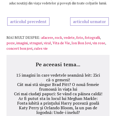
aduc noutăți din viața vedetelor și povești din toate colțurile lumii.
articolul precedent
articolul urmator
MAI MULT DESPRE:
afacere
,
rock
,
vedete
,
foto
,
fotografii
,
poze
,
imagini
,
struguri
,
viral
,
Vita de Vie
,
Jon Bon Jovi
,
vin rose
,
concert bon jovi
,
cules vie
Pe aceeasi tema...
15 imagini în care vedetele seamănă leit: Zici
că-s gemeni!
Cât mai stă singur Brad Pitt? O nouă femeie
frumoasă în viața lui
Cei mai ciudați papuci: Se vând ca pâinea caldă!
Ar fi putut sta în locul lui Meghan Markle:
Fosta iubită a prințului Harry pozează goală
Katy Perry și Orlando Bloom, la un pas de
logodnă: Unde-i inelul?