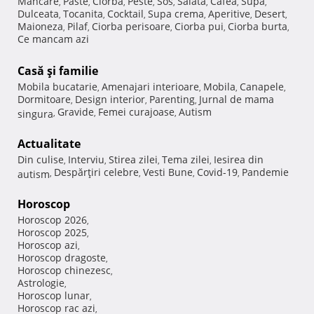
Mancare
Paste
Ciorba
Peste
Sos
Salata
Cafea
Supa
,
,
,
,
,
,
,
,
Dulceata
Tocanita
Cocktail
Supa crema
Aperitive
Desert
,
,
,
,
,
,
Maioneza
Pilaf
Ciorba perisoare
Ciorba pui
Ciorba burta
,
,
,
,
,
Ce mancam azi
Casă şi familie
Mobila bucatarie
Amenajari interioare
Mobila
Canapele
,
,
,
,
Dormitoare
Design interior
Parenting
Jurnal de mama
,
,
,
Gravide
Femei curajoase
Autism
singura
,
,
,
Actualitate
Din culise
Interviu
Stirea zilei
Tema zilei
Iesirea din
,
,
,
,
Despărţiri celebre
Vesti Bune
Covid-19
Pandemie
autism
,
,
,
,
Horoscop
Horoscop 2026
,
Horoscop 2025
,
Horoscop azi
,
Horoscop dragoste
,
Horoscop chinezesc
,
Astrologie
,
Horoscop lunar
,
Horoscop rac azi
,