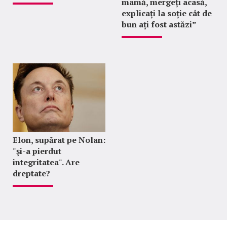
mamă, mergeți acasă,
explicați la soție cât de
bun ați fost astăzi”
Elon, supărat pe Nolan:
"şi-a pierdut
integritatea". Are
dreptate?