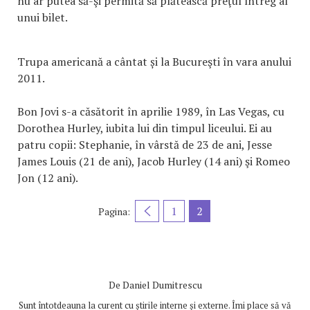
nu ar putea să-şi permită să plătească preţul întreg al
unui bilet.
Trupa americană a cântat și la Bucureşti în vara anului
2011.
Bon Jovi s-a căsătorit în aprilie 1989, în Las Vegas, cu
Dorothea Hurley, iubita lui din timpul liceului. Ei au
patru copii: Stephanie, în vârstă de 23 de ani, Jesse
James Louis (21 de ani), Jacob Hurley (14 ani) şi Romeo
Jon (12 ani).
1
2
Pagina:
De
Daniel Dumitrescu
Sunt întotdeauna la curent cu știrile interne și externe. Îmi place să vă