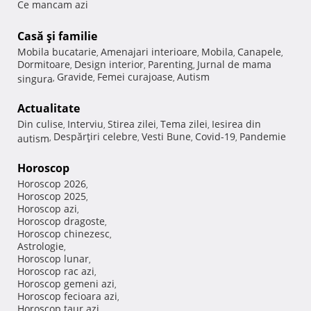
Ce mancam azi
Casă şi familie
Mobila bucatarie
Amenajari interioare
Mobila
Canapele
,
,
,
,
Dormitoare
Design interior
Parenting
Jurnal de mama
,
,
,
Gravide
Femei curajoase
Autism
singura
,
,
,
Actualitate
Din culise
Interviu
Stirea zilei
Tema zilei
Iesirea din
,
,
,
,
Despărţiri celebre
Vesti Bune
Covid-19
Pandemie
autism
,
,
,
,
Horoscop
Horoscop 2026
,
Horoscop 2025
,
Horoscop azi
,
Horoscop dragoste
,
Horoscop chinezesc
,
Astrologie
,
Horoscop lunar
,
Horoscop rac azi
,
Horoscop gemeni azi
,
Horoscop fecioara azi
,
Horoscop taur azi
,