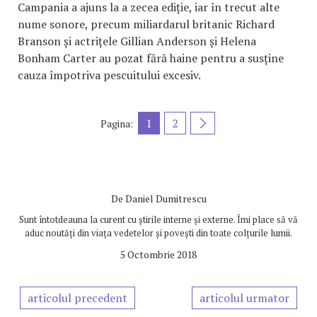
Campania a ajuns la a zecea ediție, iar în trecut alte
nume sonore, precum miliardarul britanic Richard
Branson și actrițele Gillian Anderson și Helena
Bonham Carter au pozat fără haine pentru a susține
cauza împotriva pescuitului excesiv.
1
2
Pagina:
De
Daniel Dumitrescu
Sunt întotdeauna la curent cu știrile interne și externe. Îmi place să vă
aduc noutăți din viața vedetelor și povești din toate colțurile lumii.
5 Octombrie 2018
articolul precedent
articolul urmator