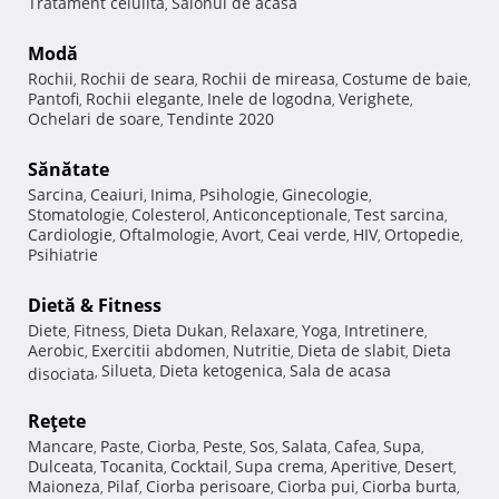
Tratament celulita
Salonul de acasa
,
Modă
Rochii
Rochii de seara
Rochii de mireasa
Costume de baie
,
,
,
,
Pantofi
Rochii elegante
Inele de logodna
Verighete
,
,
,
,
Ochelari de soare
Tendinte 2020
,
Sănătate
Sarcina
Ceaiuri
Inima
Psihologie
Ginecologie
,
,
,
,
,
Stomatologie
Colesterol
Anticonceptionale
Test sarcina
,
,
,
,
Cardiologie
Oftalmologie
Avort
Ceai verde
HIV
Ortopedie
,
,
,
,
,
,
Psihiatrie
Dietă & Fitness
Diete
Fitness
Dieta Dukan
Relaxare
Yoga
Intretinere
,
,
,
,
,
,
Aerobic
Exercitii abdomen
Nutritie
Dieta de slabit
Dieta
,
,
,
,
Silueta
Dieta ketogenica
Sala de acasa
disociata
,
,
,
Reţete
Mancare
Paste
Ciorba
Peste
Sos
Salata
Cafea
Supa
,
,
,
,
,
,
,
,
Dulceata
Tocanita
Cocktail
Supa crema
Aperitive
Desert
,
,
,
,
,
,
Maioneza
Pilaf
Ciorba perisoare
Ciorba pui
Ciorba burta
,
,
,
,
,