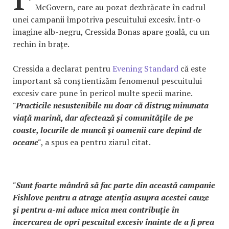
McGovern, care au pozat dezbrăcate în cadrul
unei campanii împotriva pescuitului excesiv. Într-o
imagine alb-negru, Cressida Bonas apare goală, cu un
rechin în brațe.
Cressida a declarat pentru
Evening Standard
că este
important să conștientizăm fenomenul pescuitului
excesiv care pune în pericol multe specii marine.
"Practicile nesustenibile nu doar că distrug minunata
viață marină, dar afectează și comunitățile de pe
coaste, locurile de muncă și oamenii care depind de
oceane"
, a spus ea pentru ziarul citat.
"Sunt foarte mândră să fac parte din această campanie
Fishlove pentru a atrage atenția asupra acestei cauze
și pentru a-mi aduce mica mea contribuție în
încercarea de opri pescuitul excesiv înainte de a fi prea