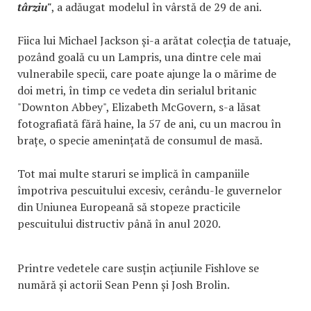
târziu"
, a adăugat modelul în vârstă de 29 de ani.
Fiica lui Michael Jackson și-a arătat colecția de tatuaje,
pozând goală cu un Lampris, una dintre cele mai
vulnerabile specii, care poate ajunge la o mărime de
doi metri, în timp ce vedeta din serialul britanic
"Downton Abbey", Elizabeth McGovern, s-a lăsat
fotografiată fără haine, la 57 de ani, cu un macrou în
brațe, o specie amenințată de consumul de masă.
Tot mai multe staruri se implică în campaniile
împotriva pescuitului excesiv, cerându-le guvernelor
din Uniunea Europeană să stopeze practicile
pescuitului distructiv până în anul 2020.
Printre vedetele care susțin acțiunile Fishlove se
numără și actorii Sean Penn și Josh Brolin.