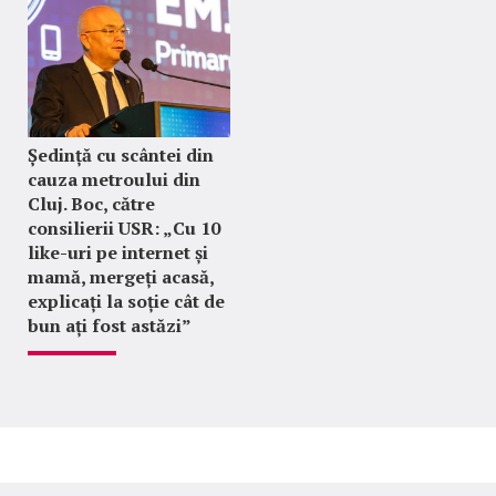
Ședință cu scântei din
cauza metroului din
Cluj. Boc, către
consilierii USR: „Cu 10
like-uri pe internet și
mamă, mergeți acasă,
explicați la soție cât de
bun ați fost astăzi”