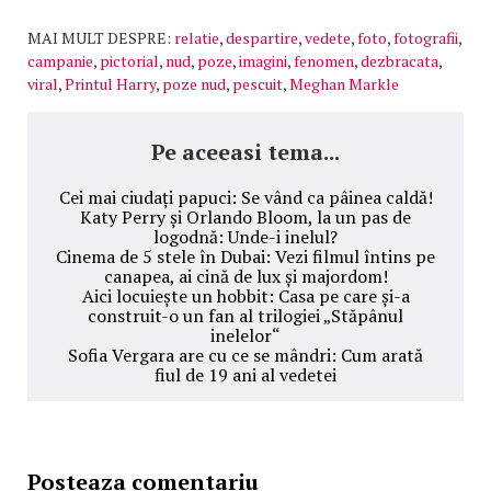
MAI MULT DESPRE:
relatie
,
despartire
,
vedete
,
foto
,
fotografii
,
campanie
,
pictorial
,
nud
,
poze
,
imagini
,
fenomen
,
dezbracata
,
viral
,
Printul Harry
,
poze nud
,
pescuit
,
Meghan Markle
Pe aceeasi tema...
Cei mai ciudați papuci: Se vând ca pâinea caldă!
Katy Perry și Orlando Bloom, la un pas de
logodnă: Unde-i inelul?
Cinema de 5 stele în Dubai: Vezi filmul întins pe
canapea, ai cină de lux și majordom!
Aici locuiește un hobbit: Casa pe care și-a
construit-o un fan al trilogiei „Stăpânul
inelelor“
Sofia Vergara are cu ce se mândri: Cum arată
fiul de 19 ani al vedetei
Posteaza comentariu