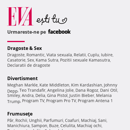
Urmareste-ne pe
Dragoste & Sex
Dragoste
Romantic
Viata sexuala
Relatii
Cuplu
Iubire
,
,
,
,
,
,
Casatorie
Sex
Kama Sutra
Pozitii sexuale Kamasutra
,
,
,
,
Declaratii de dragoste
Divertisment
Meghan Markle
Kate Middleton
Kim Kardashian
Johnny
,
,
,
Teo Trandafir
Angelina Jolie
Dana Rogoz
Dani Otil
Depp
,
,
,
,
,
Smiley
Andra
Delia
Gina Pistol
Justin Bieber
Melania
,
,
,
,
,
Program TV
Program Pro TV
Program Antena 1
Trump
,
,
,
Frumuseţe
Păr
Rochii
Unghii
Parfumuri
Coafuri
Machiaj
Sani
,
,
,
,
,
,
,
Manichiura
Sampon
Buze
Celulita
Machiaj ochi
,
,
,
,
,