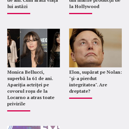
de ani. Cum arată viața
din marile producții de
lui astăzi
la Hollywood
Monica Bellucci,
Elon, supărat pe Nolan:
superbă la 61 de ani.
"şi-a pierdut
Apariția actriței pe
integritatea". Are
covorul roșu de la
dreptate?
Locarno a atras toate
privirile