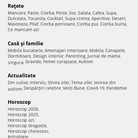
Reţete
Mancare
Paste
Ciorba
Peste
Sos
Salata
Cafea
Supa
,
,
,
,
,
,
,
,
Dulceata
Tocanita
Cocktail
Supa crema
Aperitive
Desert
,
,
,
,
,
,
Maioneza
Pilaf
Ciorba perisoare
Ciorba pui
Ciorba burta
,
,
,
,
,
Ce mancam azi
Casă şi familie
Mobila bucatarie
Amenajari interioare
Mobila
Canapele
,
,
,
,
Dormitoare
Design interior
Parenting
Jurnal de mama
,
,
,
Gravide
Femei curajoase
Autism
singura
,
,
,
Actualitate
Din culise
Interviu
Stirea zilei
Tema zilei
Iesirea din
,
,
,
,
Despărţiri celebre
Vesti Bune
Covid-19
Pandemie
autism
,
,
,
,
Horoscop
Horoscop 2026
,
Horoscop 2025
,
Horoscop azi
,
Horoscop dragoste
,
Horoscop chinezesc
,
Astrologie
,