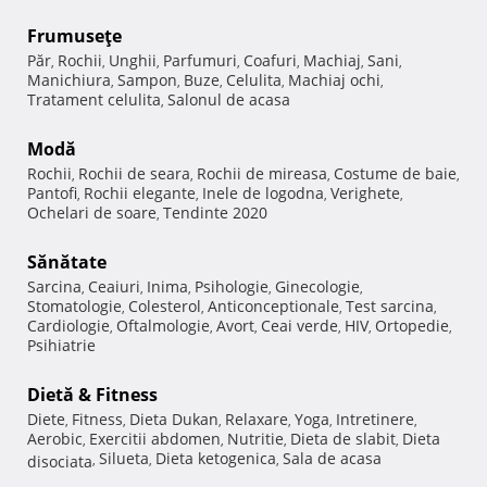
Frumuseţe
Păr
Rochii
Unghii
Parfumuri
Coafuri
Machiaj
Sani
,
,
,
,
,
,
,
Manichiura
Sampon
Buze
Celulita
Machiaj ochi
,
,
,
,
,
Tratament celulita
Salonul de acasa
,
Modă
Rochii
Rochii de seara
Rochii de mireasa
Costume de baie
,
,
,
,
Pantofi
Rochii elegante
Inele de logodna
Verighete
,
,
,
,
Ochelari de soare
Tendinte 2020
,
Sănătate
Sarcina
Ceaiuri
Inima
Psihologie
Ginecologie
,
,
,
,
,
Stomatologie
Colesterol
Anticonceptionale
Test sarcina
,
,
,
,
Cardiologie
Oftalmologie
Avort
Ceai verde
HIV
Ortopedie
,
,
,
,
,
,
Psihiatrie
Dietă & Fitness
Diete
Fitness
Dieta Dukan
Relaxare
Yoga
Intretinere
,
,
,
,
,
,
Aerobic
Exercitii abdomen
Nutritie
Dieta de slabit
Dieta
,
,
,
,
Silueta
Dieta ketogenica
Sala de acasa
disociata
,
,
,