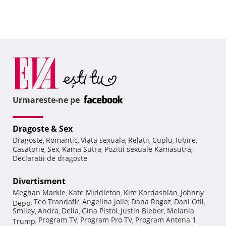
Urmareste-ne pe
Dragoste & Sex
Dragoste
Romantic
Viata sexuala
Relatii
Cuplu
Iubire
,
,
,
,
,
,
Casatorie
Sex
Kama Sutra
Pozitii sexuale Kamasutra
,
,
,
,
Declaratii de dragoste
Divertisment
Meghan Markle
Kate Middleton
Kim Kardashian
Johnny
,
,
,
Teo Trandafir
Angelina Jolie
Dana Rogoz
Dani Otil
Depp
,
,
,
,
,
Smiley
Andra
Delia
Gina Pistol
Justin Bieber
Melania
,
,
,
,
,
Program TV
Program Pro TV
Program Antena 1
Trump
,
,
,