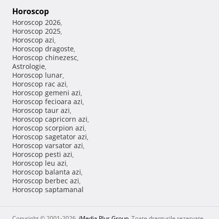
Horoscop
Horoscop 2026
,
Horoscop 2025
,
Horoscop azi
,
Horoscop dragoste
,
Horoscop chinezesc
,
Astrologie
,
Horoscop lunar
,
Horoscop rac azi
,
Horoscop gemeni azi
,
Horoscop fecioara azi
,
Horoscop taur azi
,
Horoscop capricorn azi
,
Horoscop scorpion azi
,
Horoscop sagetator azi
,
Horoscop varsator azi
,
Horoscop pesti azi
,
Horoscop leu azi
,
Horoscop balanta azi
,
Horoscop berbec azi
,
Horoscop saptamanal
Copyright © 2001-2026,
iMedia Plus Group
. Toate drepturile rezervate