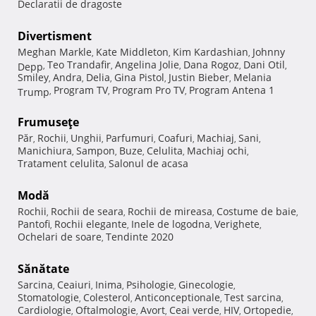
Declaratii de dragoste
Divertisment
Meghan Markle
Kate Middleton
Kim Kardashian
Johnny
,
,
,
Teo Trandafir
Angelina Jolie
Dana Rogoz
Dani Otil
Depp
,
,
,
,
,
Smiley
Andra
Delia
Gina Pistol
Justin Bieber
Melania
,
,
,
,
,
Program TV
Program Pro TV
Program Antena 1
Trump
,
,
,
Frumuseţe
Păr
Rochii
Unghii
Parfumuri
Coafuri
Machiaj
Sani
,
,
,
,
,
,
,
Manichiura
Sampon
Buze
Celulita
Machiaj ochi
,
,
,
,
,
Tratament celulita
Salonul de acasa
,
Modă
Rochii
Rochii de seara
Rochii de mireasa
Costume de baie
,
,
,
,
Pantofi
Rochii elegante
Inele de logodna
Verighete
,
,
,
,
Ochelari de soare
Tendinte 2020
,
Sănătate
Sarcina
Ceaiuri
Inima
Psihologie
Ginecologie
,
,
,
,
,
Stomatologie
Colesterol
Anticonceptionale
Test sarcina
,
,
,
,
Cardiologie
Oftalmologie
Avort
Ceai verde
HIV
Ortopedie
,
,
,
,
,
,