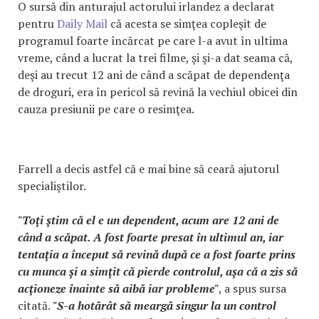
O sursă din anturajul actorului irlandez a declarat
pentru
Daily Mail
că acesta se simţea copleşit de
programul foarte încărcat pe care l-a avut în ultima
vreme, când a lucrat la trei filme, şi şi-a dat seama că,
deşi au trecut 12 ani de când a scăpat de dependenţa
de droguri, era în pericol să revină la vechiul obicei din
cauza presiunii pe care o resimţea.
Farrell a decis astfel că e mai bine să ceară ajutorul
specialiştilor.
"Toţi ştim că el e un dependent, acum are 12 ani de
când a scăpat. A fost foarte presat în ultimul an, iar
tentaţia a început să revină după ce a fost foarte prins
cu munca şi a simţit că pierde controlul, aşa că a zis să
acţioneze înainte să aibă iar probleme"
, a spus sursa
citată.
"S-a hotărât să meargă singur la un control