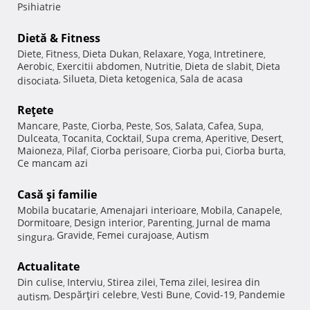
Psihiatrie
Dietă & Fitness
Diete
Fitness
Dieta Dukan
Relaxare
Yoga
Intretinere
,
,
,
,
,
,
Aerobic
Exercitii abdomen
Nutritie
Dieta de slabit
Dieta
,
,
,
,
Silueta
Dieta ketogenica
Sala de acasa
disociata
,
,
,
Reţete
Mancare
Paste
Ciorba
Peste
Sos
Salata
Cafea
Supa
,
,
,
,
,
,
,
,
Dulceata
Tocanita
Cocktail
Supa crema
Aperitive
Desert
,
,
,
,
,
,
Maioneza
Pilaf
Ciorba perisoare
Ciorba pui
Ciorba burta
,
,
,
,
,
Ce mancam azi
Casă şi familie
Mobila bucatarie
Amenajari interioare
Mobila
Canapele
,
,
,
,
Dormitoare
Design interior
Parenting
Jurnal de mama
,
,
,
Gravide
Femei curajoase
Autism
singura
,
,
,
Actualitate
Din culise
Interviu
Stirea zilei
Tema zilei
Iesirea din
,
,
,
,
Despărţiri celebre
Vesti Bune
Covid-19
Pandemie
autism
,
,
,
,