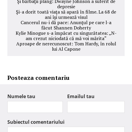
Şi bărbaţii plâng: Dwayne Johnson a suferit de
depresie
Şi-a dorit toată viaţa să apară în filme. La 68 de
ani îşi urmează visul
Cancerul nu-i dă pace: Anunţul pe care l-a
făcut Shannen Doherty
Kylie Minogue s-a împăcat cu singurătatea: „N-
am crezut niciodată că mă voi mărita“
Aproape de nerecunoscut: Tom Hardy, în rolul
lui Al Capone
Posteaza comentariu
Numele tau
Emailul tau
Subiectul comentariului