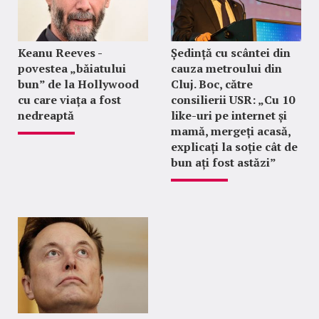
Keanu Reeves -
Ședință cu scântei din
povestea „băiatului
cauza metroului din
bun” de la Hollywood
Cluj. Boc, către
cu care viața a fost
consilierii USR: „Cu 10
nedreaptă
like-uri pe internet și
mamă, mergeți acasă,
explicați la soție cât de
bun ați fost astăzi”