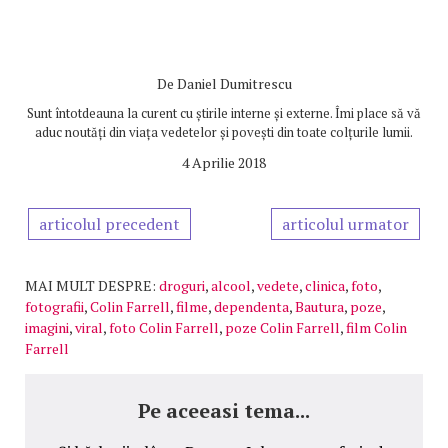
De
Daniel Dumitrescu
Sunt întotdeauna la curent cu știrile interne și externe. Îmi place să vă
aduc noutăți din viața vedetelor și povești din toate colțurile lumii.
4 Aprilie 2018
articolul precedent
articolul urmator
MAI MULT DESPRE:
droguri
,
alcool
,
vedete
,
clinica
,
foto
,
fotografii
,
Colin Farrell
,
filme
,
dependenta
,
Bautura
,
poze
,
imagini
,
viral
,
foto Colin Farrell
,
poze Colin Farrell
,
film Colin
Farrell
Pe aceeasi tema...