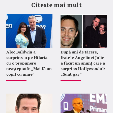
Citeste mai mult
Alec Baldwin a
După ani de tăcere,
surprins-o pe Hilaria
fratele Angelinei Jolie
cu o propunere
a făcut un anunț care a
neașteptată: „Mai fă un
surprins Hollywoodul:
copil cu mine”
„Sunt gay”