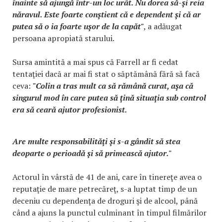
înainte să ajungă într-un loc urât. Nu dorea să-şi reia
năravul. Este foarte conştient că e dependent şi că ar
putea să o ia foarte uşor de la capăt"
, a adăugat
persoana apropiată starului.
Sursa amintită a mai spus că Farrell ar fi cedat
tentaţiei dacă ar mai fi stat o săptămână fără să facă
ceva:
"Colin a tras mult ca să rămână curat, aşa că
singurul mod în care putea să ţină situaţia sub control
era să ceară ajutor profesionist.
Are multe responsabilităţi şi s-a gândit să stea
deoparte o perioadă şi să primească ajutor."
Actorul în vârstă de 41 de ani, care în tinereţe avea o
reputaţie de mare petrecăreţ, s-a luptat timp de un
deceniu cu dependenţa de droguri şi de alcool, până
când a ajuns la punctul culminant în timpul filmărilor