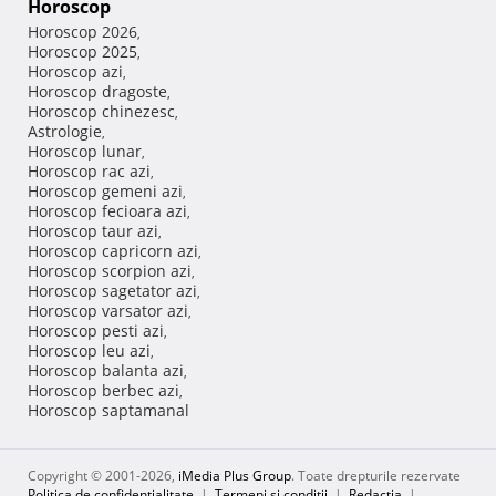
Horoscop
Horoscop 2026
,
Horoscop 2025
,
Horoscop azi
,
Horoscop dragoste
,
Horoscop chinezesc
,
Astrologie
,
Horoscop lunar
,
Horoscop rac azi
,
Horoscop gemeni azi
,
Horoscop fecioara azi
,
Horoscop taur azi
,
Horoscop capricorn azi
,
Horoscop scorpion azi
,
Horoscop sagetator azi
,
Horoscop varsator azi
,
Horoscop pesti azi
,
Horoscop leu azi
,
Horoscop balanta azi
,
Horoscop berbec azi
,
Horoscop saptamanal
Copyright © 2001-2026,
iMedia Plus Group
. Toate drepturile rezervate
Politica de confidențialitate
|
Termeni si conditii
|
Redacţia
|