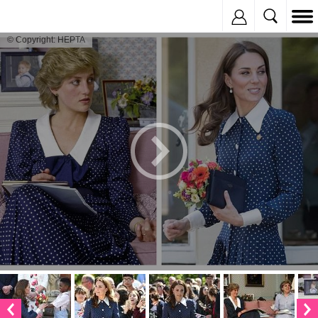
Inregistreaza
© Copyright: HEPTA