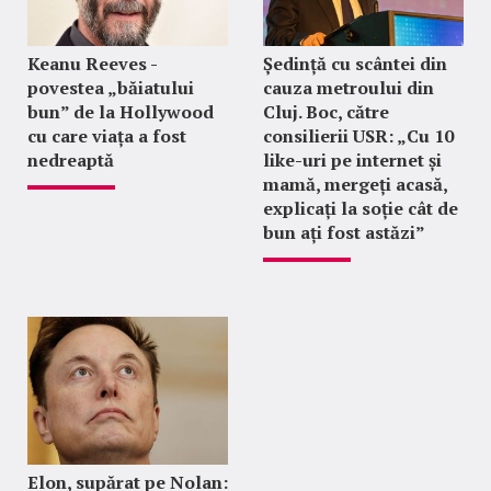
Keanu Reeves -
Ședință cu scântei din
povestea „băiatului
cauza metroului din
bun” de la Hollywood
Cluj. Boc, către
cu care viața a fost
consilierii USR: „Cu 10
nedreaptă
like-uri pe internet și
mamă, mergeți acasă,
explicați la soție cât de
bun ați fost astăzi”
Elon, supărat pe Nolan: