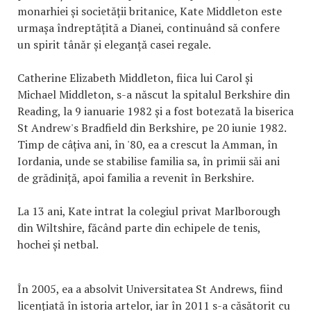
monarhiei și societății britanice, Kate Middleton este
urmașa îndreptățită a Dianei, continuând să confere
un spirit tânăr și eleganță casei regale.
Catherine Elizabeth Middleton, fiica lui Carol și
Michael Middleton, s-a născut la spitalul Berkshire din
Reading, la 9 ianuarie 1982 și a fost botezată la biserica
St Andrew's Bradfield din Berkshire, pe 20 iunie 1982.
Timp de câțiva ani, în '80, ea a crescut la Amman, în
Iordania, unde se stabilise familia sa, în primii săi ani
de grădiniță, apoi familia a revenit în Berkshire.
La 13 ani, Kate intrat la colegiul privat Marlborough
din Wiltshire, făcând parte din echipele de tenis,
hochei și netbal.
În 2005, ea a absolvit Universitatea St Andrews, fiind
licențiată în istoria artelor, iar în 2011 s-a căsătorit cu