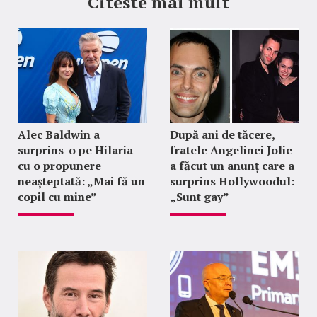
Citeste mai mult
Alec Baldwin a
După ani de tăcere,
surprins-o pe Hilaria
fratele Angelinei Jolie
cu o propunere
a făcut un anunț care a
neașteptată: „Mai fă un
surprins Hollywoodul:
copil cu mine”
„Sunt gay”