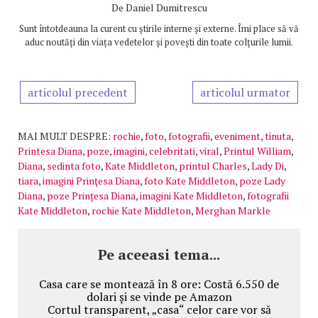
De
Daniel Dumitrescu
Sunt întotdeauna la curent cu știrile interne și externe. Îmi place să vă
aduc noutăți din viața vedetelor și povești din toate colțurile lumii.
articolul precedent
articolul urmator
MAI MULT DESPRE:
rochie
,
foto
,
fotografii
,
eveniment
,
tinuta
,
Printesa Diana
,
poze
,
imagini
,
celebritati
,
viral
,
Printul William
,
Diana
,
sedinta foto
,
Kate Middleton
,
printul Charles
,
Lady Di
,
tiara
,
imagini Prinţesa Diana
,
foto Kate Middleton
,
poze Lady
Diana
,
poze Prințesa Diana
,
imagini Kate Middleton
,
fotografii
Kate Middleton
,
rochie Kate Middleton
,
Merghan Markle
Pe aceeasi tema...
Casa care se montează în 8 ore: Costă 6.550 de
dolari și se vinde pe Amazon
Cortul transparent, „casa“ celor care vor să