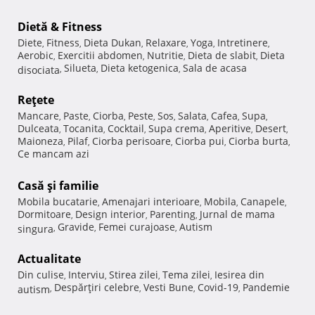
Dietă & Fitness
Diete
Fitness
Dieta Dukan
Relaxare
Yoga
Intretinere
,
,
,
,
,
,
Aerobic
Exercitii abdomen
Nutritie
Dieta de slabit
Dieta
,
,
,
,
Silueta
Dieta ketogenica
Sala de acasa
disociata
,
,
,
Reţete
Mancare
Paste
Ciorba
Peste
Sos
Salata
Cafea
Supa
,
,
,
,
,
,
,
,
Dulceata
Tocanita
Cocktail
Supa crema
Aperitive
Desert
,
,
,
,
,
,
Maioneza
Pilaf
Ciorba perisoare
Ciorba pui
Ciorba burta
,
,
,
,
,
Ce mancam azi
Casă şi familie
Mobila bucatarie
Amenajari interioare
Mobila
Canapele
,
,
,
,
Dormitoare
Design interior
Parenting
Jurnal de mama
,
,
,
Gravide
Femei curajoase
Autism
singura
,
,
,
Actualitate
Din culise
Interviu
Stirea zilei
Tema zilei
Iesirea din
,
,
,
,
Despărţiri celebre
Vesti Bune
Covid-19
Pandemie
autism
,
,
,
,