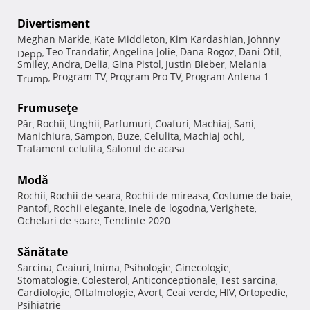
Divertisment
Meghan Markle
Kate Middleton
Kim Kardashian
Johnny
,
,
,
Teo Trandafir
Angelina Jolie
Dana Rogoz
Dani Otil
Depp
,
,
,
,
,
Smiley
Andra
Delia
Gina Pistol
Justin Bieber
Melania
,
,
,
,
,
Program TV
Program Pro TV
Program Antena 1
Trump
,
,
,
Frumuseţe
Păr
Rochii
Unghii
Parfumuri
Coafuri
Machiaj
Sani
,
,
,
,
,
,
,
Manichiura
Sampon
Buze
Celulita
Machiaj ochi
,
,
,
,
,
Tratament celulita
Salonul de acasa
,
Modă
Rochii
Rochii de seara
Rochii de mireasa
Costume de baie
,
,
,
,
Pantofi
Rochii elegante
Inele de logodna
Verighete
,
,
,
,
Ochelari de soare
Tendinte 2020
,
Sănătate
Sarcina
Ceaiuri
Inima
Psihologie
Ginecologie
,
,
,
,
,
Stomatologie
Colesterol
Anticonceptionale
Test sarcina
,
,
,
,
Cardiologie
Oftalmologie
Avort
Ceai verde
HIV
Ortopedie
,
,
,
,
,
,
Psihiatrie