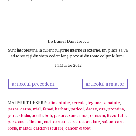
De
Daniel Dumitrescu
Sunt întotdeauna la curent cu știrile interne și externe. Îmi place să vă
aduc noutăți din viața vedetelor și povești din toate colțurile lumii.
14 Martie 2012
articolul precedent
articolul urmator
MAI MULT DESPRE:
alimentatie
,
cereale
,
legume
,
sanatate
,
peste
,
carne
,
miel
,
femei
,
barbati
,
pericol
,
deces
,
vita
,
proteine
,
porc
,
studiu
,
adulti
,
boli
,
pasare
,
sunca
,
risc
,
consum
,
Rezultate
,
persoane
,
aliment
,
nuci
,
carnati
,
cercetatori
,
date
,
salam
,
carne
rosie
,
maladii cardiovasculare
,
cancer diabet