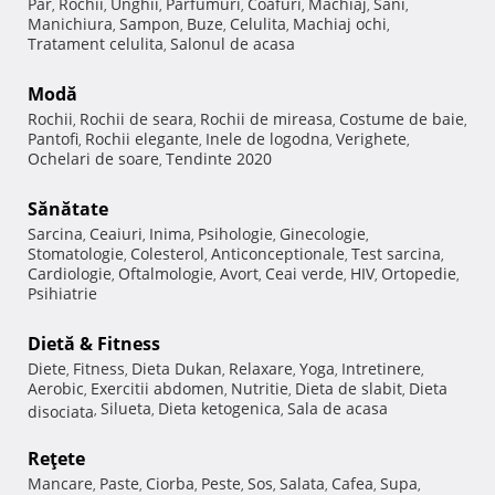
Păr
Rochii
Unghii
Parfumuri
Coafuri
Machiaj
Sani
,
,
,
,
,
,
,
Manichiura
Sampon
Buze
Celulita
Machiaj ochi
,
,
,
,
,
Tratament celulita
Salonul de acasa
,
Modă
Rochii
Rochii de seara
Rochii de mireasa
Costume de baie
,
,
,
,
Pantofi
Rochii elegante
Inele de logodna
Verighete
,
,
,
,
Ochelari de soare
Tendinte 2020
,
Sănătate
Sarcina
Ceaiuri
Inima
Psihologie
Ginecologie
,
,
,
,
,
Stomatologie
Colesterol
Anticonceptionale
Test sarcina
,
,
,
,
Cardiologie
Oftalmologie
Avort
Ceai verde
HIV
Ortopedie
,
,
,
,
,
,
Psihiatrie
Dietă & Fitness
Diete
Fitness
Dieta Dukan
Relaxare
Yoga
Intretinere
,
,
,
,
,
,
Aerobic
Exercitii abdomen
Nutritie
Dieta de slabit
Dieta
,
,
,
,
Silueta
Dieta ketogenica
Sala de acasa
disociata
,
,
,
Reţete
Mancare
Paste
Ciorba
Peste
Sos
Salata
Cafea
Supa
,
,
,
,
,
,
,
,