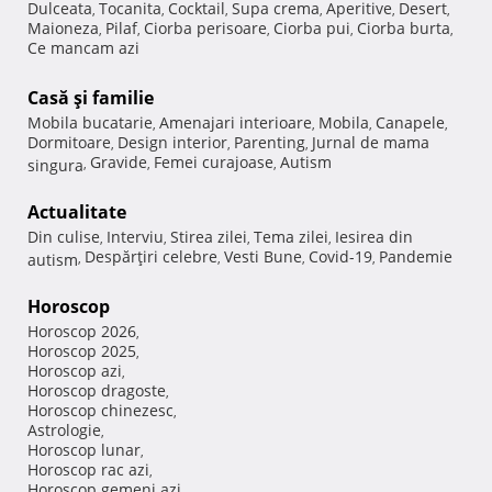
Dulceata
Tocanita
Cocktail
Supa crema
Aperitive
Desert
,
,
,
,
,
,
Maioneza
Pilaf
Ciorba perisoare
Ciorba pui
Ciorba burta
,
,
,
,
,
Ce mancam azi
Casă şi familie
Mobila bucatarie
Amenajari interioare
Mobila
Canapele
,
,
,
,
Dormitoare
Design interior
Parenting
Jurnal de mama
,
,
,
Gravide
Femei curajoase
Autism
singura
,
,
,
Actualitate
Din culise
Interviu
Stirea zilei
Tema zilei
Iesirea din
,
,
,
,
Despărţiri celebre
Vesti Bune
Covid-19
Pandemie
autism
,
,
,
,
Horoscop
Horoscop 2026
,
Horoscop 2025
,
Horoscop azi
,
Horoscop dragoste
,
Horoscop chinezesc
,
Astrologie
,
Horoscop lunar
,
Horoscop rac azi
,
Horoscop gemeni azi
,