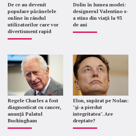
De ce au devenit
Doliu în lumea modei:
populare păcănelele
designerul Valentino s-
online în rândul
a stins din viață la 93
utilizatorilor care vor
de ani
divertisment rapid
Regele Charles a fost
Elon, supărat pe Nolan:
diagnosticat cu cancer,
"şi-a pierdut
anunță Palatul
integritatea". Are
Buckingham
dreptate?