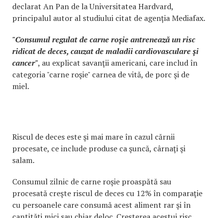
declarat An Pan de la Universitatea Hardvard,
principalul autor al studiului citat de agenția Mediafax.
"Consumul regulat de carne roşie antrenează un risc
ridicat de deces, cauzat de maladii cardiovasculare şi
cancer"
, au explicat savanţii americani, care includ în
categoria "carne roşie" carnea de vită, de porc şi de
miel.
Riscul de deces este şi mai mare în cazul cărnii
procesate, ce include produse ca şuncă, cârnaţi şi
salam.
Consumul zilnic de carne roşie proaspătă sau
procesată creşte riscul de deces cu 12% în comparaţie
cu persoanele care consumă acest aliment rar şi în
cantităţi mici sau chiar deloc. Creşterea acestui risc