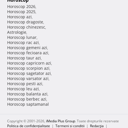
Horoscop
Horoscop 2026
,
Horoscop 2025
,
Horoscop azi
,
Horoscop dragoste
,
Horoscop chinezesc
,
Astrologie
,
Horoscop lunar
,
Horoscop rac azi
,
Horoscop gemeni azi
,
Horoscop fecioara azi
,
Horoscop taur azi
,
Horoscop capricorn azi
,
Horoscop scorpion azi
,
Horoscop sagetator azi
,
Horoscop varsator azi
,
Horoscop pesti azi
,
Horoscop leu azi
,
Horoscop balanta azi
,
Horoscop berbec azi
,
Horoscop saptamanal
Copyright © 2001-2026,
iMedia Plus Group
. Toate drepturile rezervate
Politica de confidențialitate
|
Termeni si conditii
|
Redacţia
|