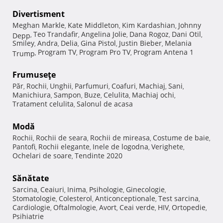
Divertisment
Meghan Markle
Kate Middleton
Kim Kardashian
Johnny
,
,
,
Teo Trandafir
Angelina Jolie
Dana Rogoz
Dani Otil
Depp
,
,
,
,
,
Smiley
Andra
Delia
Gina Pistol
Justin Bieber
Melania
,
,
,
,
,
Program TV
Program Pro TV
Program Antena 1
Trump
,
,
,
Frumuseţe
Păr
Rochii
Unghii
Parfumuri
Coafuri
Machiaj
Sani
,
,
,
,
,
,
,
Manichiura
Sampon
Buze
Celulita
Machiaj ochi
,
,
,
,
,
Tratament celulita
Salonul de acasa
,
Modă
Rochii
Rochii de seara
Rochii de mireasa
Costume de baie
,
,
,
,
Pantofi
Rochii elegante
Inele de logodna
Verighete
,
,
,
,
Ochelari de soare
Tendinte 2020
,
Sănătate
Sarcina
Ceaiuri
Inima
Psihologie
Ginecologie
,
,
,
,
,
Stomatologie
Colesterol
Anticonceptionale
Test sarcina
,
,
,
,
Cardiologie
Oftalmologie
Avort
Ceai verde
HIV
Ortopedie
,
,
,
,
,
,
Psihiatrie