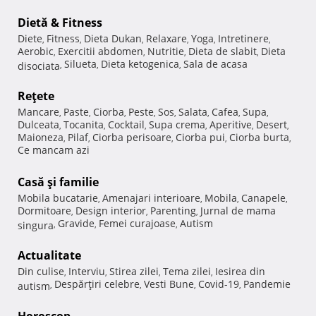
Dietă & Fitness
Diete
Fitness
Dieta Dukan
Relaxare
Yoga
Intretinere
,
,
,
,
,
,
Aerobic
Exercitii abdomen
Nutritie
Dieta de slabit
Dieta
,
,
,
,
Silueta
Dieta ketogenica
Sala de acasa
disociata
,
,
,
Reţete
Mancare
Paste
Ciorba
Peste
Sos
Salata
Cafea
Supa
,
,
,
,
,
,
,
,
Dulceata
Tocanita
Cocktail
Supa crema
Aperitive
Desert
,
,
,
,
,
,
Maioneza
Pilaf
Ciorba perisoare
Ciorba pui
Ciorba burta
,
,
,
,
,
Ce mancam azi
Casă şi familie
Mobila bucatarie
Amenajari interioare
Mobila
Canapele
,
,
,
,
Dormitoare
Design interior
Parenting
Jurnal de mama
,
,
,
Gravide
Femei curajoase
Autism
singura
,
,
,
Actualitate
Din culise
Interviu
Stirea zilei
Tema zilei
Iesirea din
,
,
,
,
Despărţiri celebre
Vesti Bune
Covid-19
Pandemie
autism
,
,
,
,