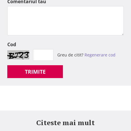
Comentariul tau
Cod
Greu de citit?
Regenerare cod
TRIMITE
Citeste mai mult