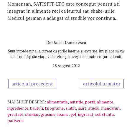
Momentan, SATISFIT-LTG este conceput pentru a fi
integrat în alimente reci ca iaurtul sau shake-urile.
Medicul german a adăugat că studiile vor continua.
De
Daniel Dumitrescu
Sunt întotdeauna la curent cu știrile interne și externe. Îmi place să vă
aduc noutăți din viața vedetelor și povești din toate colțurile lumii.
23 August 2012
articolul precedent
articolul urmator
MAI MULT DESPRE:
alimentatie
,
nutritie
,
portii
,
alimente
,
ingrediente
,
bauturi
,
kilograme
,
slabit
,
iaurt
,
studiu
,
mancaruri
,
greutate
,
stomac
,
grasime
,
foame
,
gel
,
ingrasat
,
substanta
,
patiserie