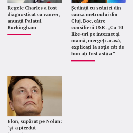
Regele Charles a fost
Ședință cu scântei din
diagnosticat cu cancer,
cauza metroului din
anunță Palatul
Cluj. Boc, către
Buckingham
consilierii USR: „Cu 10
like-uri pe internet și
mamă, mergeți acasă,
explicați la soție cât de
bun ați fost astăzi”
Elon, supărat pe Nolan:
"şi-a pierdut