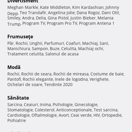
Divertisment
Meghan Markle
Kate Middleton
Kim Kardashian
Johnny
,
,
,
Teo Trandafir
Angelina Jolie
Dana Rogoz
Dani Otil
Depp
,
,
,
,
,
Smiley
Andra
Delia
Gina Pistol
Justin Bieber
Melania
,
,
,
,
,
Program TV
Program Pro TV
Program Antena 1
Trump
,
,
,
Frumuseţe
Păr
Rochii
Unghii
Parfumuri
Coafuri
Machiaj
Sani
,
,
,
,
,
,
,
Manichiura
Sampon
Buze
Celulita
Machiaj ochi
,
,
,
,
,
Tratament celulita
Salonul de acasa
,
Modă
Rochii
Rochii de seara
Rochii de mireasa
Costume de baie
,
,
,
,
Pantofi
Rochii elegante
Inele de logodna
Verighete
,
,
,
,
Ochelari de soare
Tendinte 2020
,
Sănătate
Sarcina
Ceaiuri
Inima
Psihologie
Ginecologie
,
,
,
,
,
Stomatologie
Colesterol
Anticonceptionale
Test sarcina
,
,
,
,
Cardiologie
Oftalmologie
Avort
Ceai verde
HIV
Ortopedie
,
,
,
,
,
,
Psihiatrie