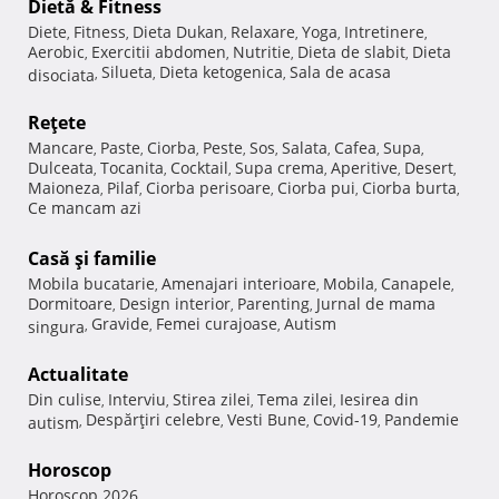
Dietă & Fitness
Diete
Fitness
Dieta Dukan
Relaxare
Yoga
Intretinere
,
,
,
,
,
,
Aerobic
Exercitii abdomen
Nutritie
Dieta de slabit
Dieta
,
,
,
,
Silueta
Dieta ketogenica
Sala de acasa
disociata
,
,
,
Reţete
Mancare
Paste
Ciorba
Peste
Sos
Salata
Cafea
Supa
,
,
,
,
,
,
,
,
Dulceata
Tocanita
Cocktail
Supa crema
Aperitive
Desert
,
,
,
,
,
,
Maioneza
Pilaf
Ciorba perisoare
Ciorba pui
Ciorba burta
,
,
,
,
,
Ce mancam azi
Casă şi familie
Mobila bucatarie
Amenajari interioare
Mobila
Canapele
,
,
,
,
Dormitoare
Design interior
Parenting
Jurnal de mama
,
,
,
Gravide
Femei curajoase
Autism
singura
,
,
,
Actualitate
Din culise
Interviu
Stirea zilei
Tema zilei
Iesirea din
,
,
,
,
Despărţiri celebre
Vesti Bune
Covid-19
Pandemie
autism
,
,
,
,
Horoscop
Horoscop 2026
,