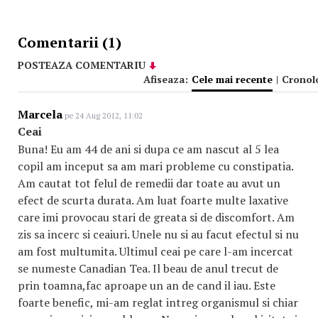
Comentarii (1)
POSTEAZA COMENTARIU
Afiseaza:
Cele mai recente
|
Cronol
Marcela
pe 24 Aug 2012, 11:02
Ceai
Buna! Eu am 44 de ani si dupa ce am nascut al 5 lea
copil am inceput sa am mari probleme cu constipatia.
Am cautat tot felul de remedii dar toate au avut un
efect de scurta durata. Am luat foarte multe laxative
care imi provocau stari de greata si de discomfort. Am
zis sa incerc si ceaiuri. Unele nu si au facut efectul si nu
am fost multumita. Ultimul ceai pe care l-am incercat
se numeste Canadian Tea. Il beau de anul trecut de
prin toamna,fac aproape un an de cand il iau. Este
foarte benefic, mi-am reglat intreg organismul si chiar