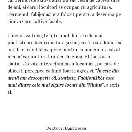
de ani, ai cărui locuitori se ocupau cu agricultura.
Termenul "fabijonas" era folosit pentru a desemna pe
cineva care cultiva fasole.
Convins că trăiește într-unul dintre cele mai
plictisitoare locuri din țară și simțea că toată lumea se
uită la el când făcea poze pentru că nimeni n-a văzut
nici măcar un turist rătăcit în zonă, Ališauskas a
căutat să evite interacțiunea cu localnicii, pe care de
obicei îi percepea ca fiind foarte agresivi.
"În cele din
urmă am descoperit că, statistic, Fabijoniškės este
unul dintre cele mai sigure locuri din Vilnius"
, a scris
el.
De
Daniel Dumitrescu