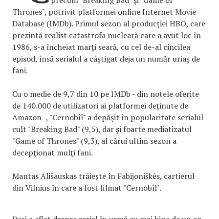
Thrones", potrivit platformei online Internet Movie
Database (IMDb). Primul sezon al producţiei HBO, care
prezintă realist catastrofa nucleară care a avut loc în
1986, s-a încheiat marţi seară, cu cel de-al cincilea
episod, însă serialul a câştigat deja un număr uriaş de
fani.
Cu o medie de 9,7 din 10 pe IMDb - din notele oferite
de 140.000 de utilizatori ai platformei deţinute de
Amazon -, "Cernobîl" a depăşit în popularitate serialul
cult "Breaking Bad" (9,5), dar şi foarte mediatizatul
"Game of Thrones" (9,3), al cărui ultim sezon a
decepţionat mulţi fani.
Mantas Ališauskas trăiește în Fabijoniškės, cartierul
din Vilnius în care a fost filmat "Cernobîl".
Deși a aflat despre serial în urmă cu mai bine de un an,