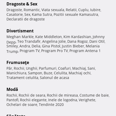
Dragoste & Sex
Dragoste
Romantic
Viata sexuala
Relatii
Cuplu
Iubire
,
,
,
,
,
,
Casatorie
Sex
Kama Sutra
Pozitii sexuale Kamasutra
,
,
,
,
Declaratii de dragoste
Divertisment
Meghan Markle
Kate Middleton
Kim Kardashian
Johnny
,
,
,
Teo Trandafir
Angelina Jolie
Dana Rogoz
Dani Otil
Depp
,
,
,
,
,
Smiley
Andra
Delia
Gina Pistol
Justin Bieber
Melania
,
,
,
,
,
Program TV
Program Pro TV
Program Antena 1
Trump
,
,
,
Frumuseţe
Păr
Rochii
Unghii
Parfumuri
Coafuri
Machiaj
Sani
,
,
,
,
,
,
,
Manichiura
Sampon
Buze
Celulita
Machiaj ochi
,
,
,
,
,
Tratament celulita
Salonul de acasa
,
Modă
Rochii
Rochii de seara
Rochii de mireasa
Costume de baie
,
,
,
,
Pantofi
Rochii elegante
Inele de logodna
Verighete
,
,
,
,
Ochelari de soare
Tendinte 2020
,