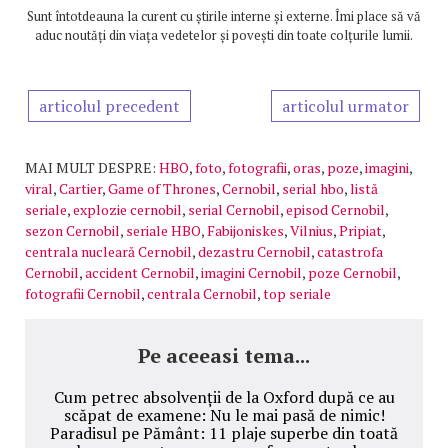
Sunt întotdeauna la curent cu știrile interne și externe. Îmi place să vă
aduc noutăți din viața vedetelor și povești din toate colțurile lumii.
articolul precedent
articolul urmator
MAI MULT DESPRE:
HBO
,
foto
,
fotografii
,
oras
,
poze
,
imagini
,
viral
,
Cartier
,
Game of Thrones
,
Cernobil
,
serial hbo
,
listă
seriale
,
explozie cernobil
,
serial Cernobil
,
episod Cernobil
,
sezon Cernobil
,
seriale HBO
,
Fabijoniskes
,
Vilnius
,
Pripiat
,
centrala nucleară Cernobil
,
dezastru Cernobil
,
catastrofa
Cernobil
,
accident Cernobil
,
imagini Cernobil
,
poze Cernobil
,
fotografii Cernobil
,
centrala Cernobil
,
top seriale
Pe aceeasi tema...
Cum petrec absolvenții de la Oxford după ce au
scăpat de examene: Nu le mai pasă de nimic!
Paradisul pe Pământ: 11 plaje superbe din toată