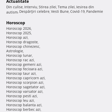
Actualitate
Din culise
Interviu
Stirea zilei
Tema zilei
Iesirea din
,
,
,
,
Despărţiri celebre
Vesti Bune
Covid-19
Pandemie
autism
,
,
,
,
Horoscop
Horoscop 2026
,
Horoscop 2025
,
Horoscop azi
,
Horoscop dragoste
,
Horoscop chinezesc
,
Astrologie
,
Horoscop lunar
,
Horoscop rac azi
,
Horoscop gemeni azi
,
Horoscop fecioara azi
,
Horoscop taur azi
,
Horoscop capricorn azi
,
Horoscop scorpion azi
,
Horoscop sagetator azi
,
Horoscop varsator azi
,
Horoscop pesti azi
,
Horoscop leu azi
,
Horoscop balanta azi
,
Horoscop berbec azi
,