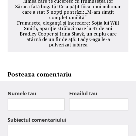
lumea care te cuceresc cu frumusețea lor
Săraca fată bogată! Ce a pățit fiica unui milionar
care a stat 3 nopți pe străzi: „M-am simțit
complet umilită“
Frumusețe, eleganță și încredere: Soția lui Will
Smith, apariție strălucitoare la 47 de ani
Bradley Cooper și Irina Shayk, un cuplu care
atârnă de un fir de ață: Lady Gaga le-a
pulverizat iubirea
Posteaza comentariu
Numele tau
Emailul tau
Subiectul comentariului