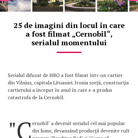
25 de imagini din locul în care
a fost filmat „Cernobîl“,
serialul momentului
Serialul difuzat de HBO a fost filmat într-un cartier
din Vilnius, capitala Lituaniei. Ironia sorții, construcția
cartierului a început în anul în care s-a produs
catastrofa de la Cernobîl.
"C
ernobîl" a devenit serialul cel mai popular
din lume, devansând producţii devenite cult
precum "Breaking Bad" şi "Game of