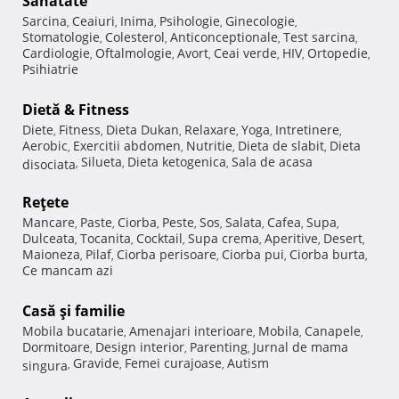
Sănătate
Sarcina
Ceaiuri
Inima
Psihologie
Ginecologie
,
,
,
,
,
Stomatologie
Colesterol
Anticonceptionale
Test sarcina
,
,
,
,
Cardiologie
Oftalmologie
Avort
Ceai verde
HIV
Ortopedie
,
,
,
,
,
,
Psihiatrie
Dietă & Fitness
Diete
Fitness
Dieta Dukan
Relaxare
Yoga
Intretinere
,
,
,
,
,
,
Aerobic
Exercitii abdomen
Nutritie
Dieta de slabit
Dieta
,
,
,
,
Silueta
Dieta ketogenica
Sala de acasa
disociata
,
,
,
Reţete
Mancare
Paste
Ciorba
Peste
Sos
Salata
Cafea
Supa
,
,
,
,
,
,
,
,
Dulceata
Tocanita
Cocktail
Supa crema
Aperitive
Desert
,
,
,
,
,
,
Maioneza
Pilaf
Ciorba perisoare
Ciorba pui
Ciorba burta
,
,
,
,
,
Ce mancam azi
Casă şi familie
Mobila bucatarie
Amenajari interioare
Mobila
Canapele
,
,
,
,
Dormitoare
Design interior
Parenting
Jurnal de mama
,
,
,
Gravide
Femei curajoase
Autism
singura
,
,
,