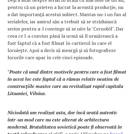
pentru că un prieten a lucrat la această producție, nu
a dat importanță acestui subiect. Mantas nu-i un fan al
serialelor, iar amicul său a trebuit să se străduiască
serios pentru a-l convinge să se uite la "Cernobîl". Dar
ceea ce l-a convins până la urmă să îl urmărească a
fost faptul că a fost filmat în cartierul în care el
locuiește. Apoi a decis să meargă și să fotografieze
locurile care apar în cele cinci episoade.
"Poate că unul dintre motivele pentru care a fost filmat
în acest loc este faptul că a rămas relativ neatins de
construcțiile masive care au revitalizat rapid capitala
Lituaniei, Vilnius.
Niciodată am realizat asta, dar încă arată autentic
într-un mod care nu este alterat de arhitectura
modernă. Brutalitatea sovietică poate fi observată în
toată splendoarea ei aici"
, a scris Ališauskas pe
Bored