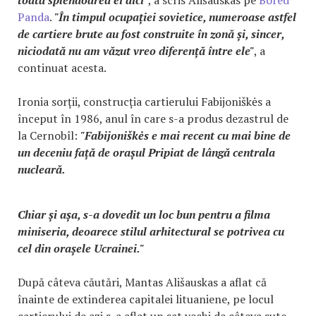
Panda
.
"În timpul ocupației sovietice, numeroase astfel
de cartiere brute au fost construite în zonă și, sincer,
niciodată nu am văzut vreo diferență între ele"
, a
continuat acesta.
Ironia sorții, construcția cartierului Fabijoniškės a
început în 1986, anul în care s-a produs dezastrul de
la Cernobîl:
"Fabijoniškės e mai recent cu mai bine de
un deceniu față de orașul Pripiat de lângă centrala
nucleară.
Chiar și așa, s-a dovedit un loc bun pentru a filma
miniseria, deoarece stilul arhitectural se potrivea cu
cel din orașele Ucrainei."
După câteva căutări, Mantas Ališauskas a aflat că
înainte de extinderea capitalei lituaniene, pe locul
cartierului de azi s-a aflat un sat vechi de câteva sute