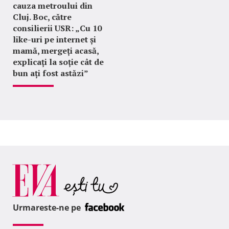
cauza metroului din
Cluj. Boc, către
consilierii USR: „Cu 10
like-uri pe internet și
mamă, mergeți acasă,
explicați la soție cât de
bun ați fost astăzi”
Urmareste-ne pe