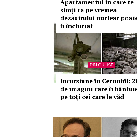
Apartamentul în care te
simți ca pe vremea
dezastrului nuclear poat
fi închiriat
DIN CULISE
Incursiune în Cernobîl: 2
de imagini care îi bântui
pe toți cei care le văd