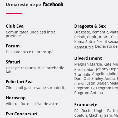
Urmareste-ne pe
Club Eva
Dragoste & Sex
Comunitatea unde eşti între
Dragoste
Romantic
Viat
,
,
prietene.
Relatii
Cuplu
Iubire
Cas
,
,
,
Kama Sutra
Pozitii sexu
,
Forum
Declaratii d
Kamasutra
,
Dezbate tot ce te preocupă
Divertisment
Sfaturi
Meghan Markle
Kate Mi
,
Găseşte răspunsuri la întrebările
Johnny Dep
Kardashian
,
tale
Angelina Jolie
Trandafir
,
,
Dani Otil
Smiley
Andra
,
,
,
Felicitari Eva
Justin Bieber
Mela
Pistol
,
,
Zilnic poti gasi ceva de sarbatorit.
Program TV
Program Pro
,
Program Antena 1
Horoscop
Viitorul tău, descifrat de astre
Frumuseţe
Păr
Rochii
Unghii
Parfu
,
,
,
Eva Concursuri
Coafuri
Machiaj
Sani
Ma
,
,
,