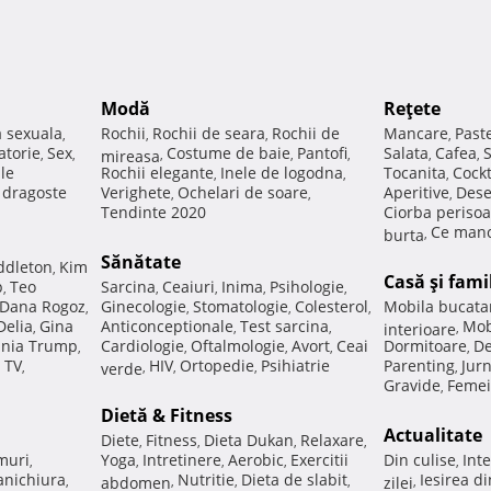
Modă
Reţete
a sexuala
Rochii
Rochii de seara
Rochii de
Mancare
Past
,
,
,
,
atorie
Sex
Costume de baie
Pantofi
Salata
Cafea
,
,
mireasa
,
,
,
,
,
ale
Rochii elegante
Inele de logodna
Tocanita
Cockt
,
,
,
e dragoste
Verighete
Ochelari de soare
Aperitive
Dese
,
,
,
Tendinte 2020
Ciorba perisoa
Ce manc
burta
,
Sănătate
ddleton
Kim
,
Casă şi fami
p
Teo
Sarcina
Ceaiuri
Inima
Psihologie
,
,
,
,
,
Dana Rogoz
Ginecologie
Stomatologie
Colesterol
Mobila bucata
,
,
,
,
Delia
Gina
Anticonceptionale
Test sarcina
Mob
,
,
,
interioare
,
nia Trump
Cardiologie
Oftalmologie
Avort
Ceai
Dormitoare
De
,
,
,
,
,
 TV
HIV
Ortopedie
Psihiatrie
Parenting
Jur
,
verde
,
,
,
,
Gravide
Femei
,
Dietă & Fitness
Actualitate
Diete
Fitness
Dieta Dukan
Relaxare
,
,
,
,
muri
Yoga
Intretinere
Aerobic
Exercitii
Din culise
Inte
,
,
,
,
,
nichiura
Nutritie
Dieta de slabit
Iesirea d
,
abdomen
,
,
,
zilei
,