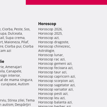
Horoscop
e
Ciorba
Peste
Sos
Horoscop 2026
,
,
,
,
,
Supa
Dulceata
Horoscop 2025
,
,
,
ail
Supa crema
Horoscop azi
,
,
,
rt
Maioneza
Pilaf
Horoscop dragoste
,
,
,
,
re
Ciorba pui
Ciorba
Horoscop chinezesc
,
,
,
am azi
Astrologie
,
Horoscop lunar
,
Horoscop rac azi
,
lie
Horoscop gemeni azi
,
rie
Amenajari
,
Horoscop fecioara azi
,
ila
Canapele
,
,
Horoscop taur azi
,
sign interior
,
Horoscop capricorn azi
,
nal de mama singura
,
Horoscop scorpion azi
,
 curajoase
Autism
,
Horoscop sagetator azi
,
Horoscop varsator azi
,
Horoscop pesti azi
,
Horoscop leu azi
,
rviu
Stirea zilei
Tema
,
,
Horoscop balanta azi
,
in autism
Despărţiri
,
Horoscop berbec azi
,