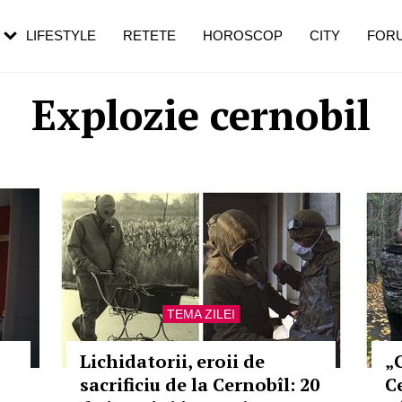
rebui să mergi
și 60 de ani. De ce te trezești mai des
pe măsură ce înaintezi în vârstă
LIFESTYLE
RETETE
HOROSCOP
CITY
FOR
Explozie cernobil
TEMA ZILEI
Lichidatorii, eroii de
„
sacrificiu de la Cernobîl: 20
C