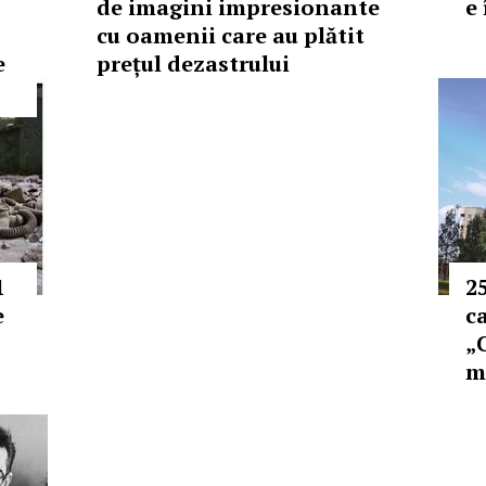
de imagini impresionante
e
cu oamenii care au plătit
e
prețul dezastrului
1
2
e
ca
„C
m