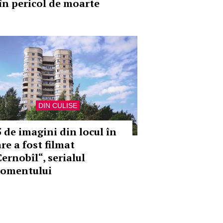
 în pericol de moarte
DIN CULISE
5 de imagini din locul în
re a fost filmat
ernobîl“, serialul
omentului