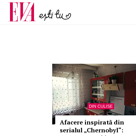
menopauză și când ar t
Carieră
la medic
Actualitate
DIN CULISE
Afacere inspirată din
serialul „Chernobyl“: