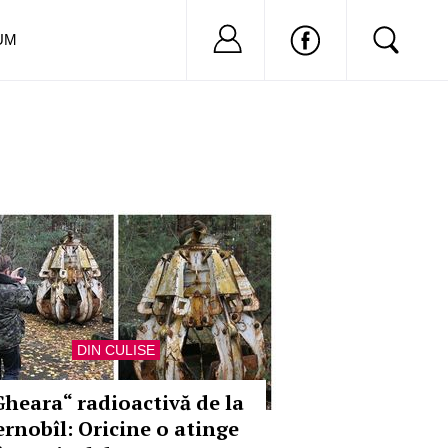
Nu ai cont?
Inregistreaza-
UM
DIN CULISE
Gheara“ radioactivă de la
ernobîl: Oricine o atinge