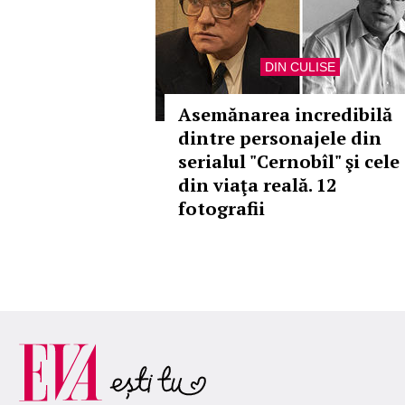
DIN CULISE
Asemănarea incredibilă
dintre personajele din
serialul "Cernobîl" şi cele
din viaţa reală. 12
fotografii