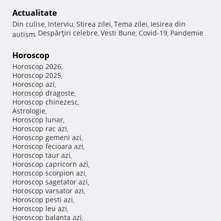
Actualitate
Din culise
Interviu
Stirea zilei
Tema zilei
Iesirea din
,
,
,
,
Despărţiri celebre
Vesti Bune
Covid-19
Pandemie
autism
,
,
,
,
Horoscop
Horoscop 2026
,
Horoscop 2025
,
Horoscop azi
,
Horoscop dragoste
,
Horoscop chinezesc
,
Astrologie
,
Horoscop lunar
,
Horoscop rac azi
,
Horoscop gemeni azi
,
Horoscop fecioara azi
,
Horoscop taur azi
,
Horoscop capricorn azi
,
Horoscop scorpion azi
,
Horoscop sagetator azi
,
Horoscop varsator azi
,
Horoscop pesti azi
,
Horoscop leu azi
,
Horoscop balanta azi
,