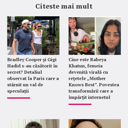
Citeste mai mult
Bradley Cooper și Gigi
Cine este Rabeya
Hadid s-au căsătorit în
Khatun, femeia
secret? Detaliul
devenită virală cu
observat la Paris care a
rețetele „Mother
stârnit un val de
Knows Best”. Povestea
speculații
transformării care a
împărțit internetul