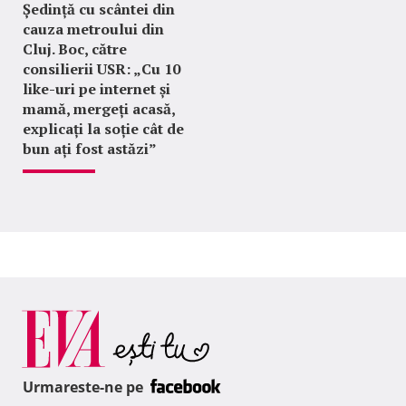
Ședință cu scântei din
cauza metroului din
Cluj. Boc, către
consilierii USR: „Cu 10
like-uri pe internet și
mamă, mergeți acasă,
explicați la soție cât de
bun ați fost astăzi”
Urmareste-ne pe