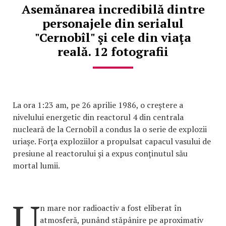
Asemănarea incredibilă dintre
personajele din serialul
"Cernobîl" şi cele din viaţa
reală. 12 fotografii
La ora 1:23 am, pe 26 aprilie 1986, o creştere a
nivelului energetic din reactorul 4 din centrala
nucleară de la Cernobîl a condus la o serie de explozii
uriaşe. Forţa exploziilor a propulsat capacul vasului de
presiune al reactorului şi a expus conţinutul său
mortal lumii.
U
n mare nor radioactiv a fost eliberat în
atmosferă, punând stăpânire pe aproximativ