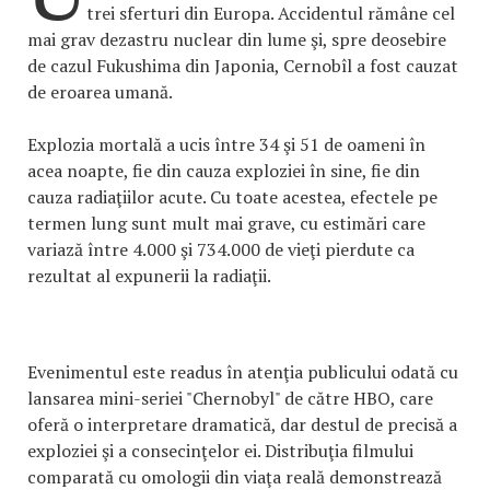
trei sferturi din Europa. Accidentul rămâne cel
mai grav dezastru nuclear din lume şi, spre deosebire
de cazul Fukushima din Japonia, Cernobîl a fost cauzat
de eroarea umană.
Explozia mortală a ucis între 34 şi 51 de oameni în
acea noapte, fie din cauza exploziei în sine, fie din
cauza radiaţiilor acute. Cu toate acestea, efectele pe
termen lung sunt mult mai grave, cu estimări care
variază între 4.000 şi 734.000 de vieţi pierdute ca
rezultat al expunerii la radiaţii.
Evenimentul este readus în atenţia publicului odată cu
lansarea mini-seriei "Chernobyl" de către HBO, care
oferă o interpretare dramatică, dar destul de precisă a
exploziei şi a consecinţelor ei. Distribuţia filmului
comparată cu omologii din viaţa reală demonstrează