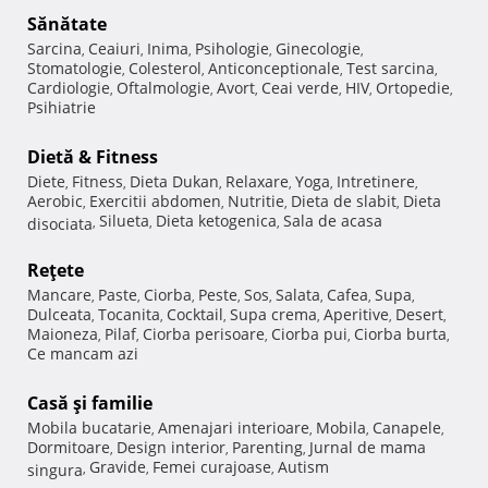
Sănătate
Sarcina
Ceaiuri
Inima
Psihologie
Ginecologie
,
,
,
,
,
Stomatologie
Colesterol
Anticonceptionale
Test sarcina
,
,
,
,
Cardiologie
Oftalmologie
Avort
Ceai verde
HIV
Ortopedie
,
,
,
,
,
,
Psihiatrie
Dietă & Fitness
Diete
Fitness
Dieta Dukan
Relaxare
Yoga
Intretinere
,
,
,
,
,
,
Aerobic
Exercitii abdomen
Nutritie
Dieta de slabit
Dieta
,
,
,
,
Silueta
Dieta ketogenica
Sala de acasa
disociata
,
,
,
Reţete
Mancare
Paste
Ciorba
Peste
Sos
Salata
Cafea
Supa
,
,
,
,
,
,
,
,
Dulceata
Tocanita
Cocktail
Supa crema
Aperitive
Desert
,
,
,
,
,
,
Maioneza
Pilaf
Ciorba perisoare
Ciorba pui
Ciorba burta
,
,
,
,
,
Ce mancam azi
Casă şi familie
Mobila bucatarie
Amenajari interioare
Mobila
Canapele
,
,
,
,
Dormitoare
Design interior
Parenting
Jurnal de mama
,
,
,
Gravide
Femei curajoase
Autism
singura
,
,
,