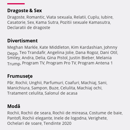
Dragoste & Sex
Dragoste
Romantic
Viata sexuala
Relatii
Cuplu
Iubire
,
,
,
,
,
,
Casatorie
Sex
Kama Sutra
Pozitii sexuale Kamasutra
,
,
,
,
Declaratii de dragoste
Divertisment
Meghan Markle
Kate Middleton
Kim Kardashian
Johnny
,
,
,
Teo Trandafir
Angelina Jolie
Dana Rogoz
Dani Otil
Depp
,
,
,
,
,
Smiley
Andra
Delia
Gina Pistol
Justin Bieber
Melania
,
,
,
,
,
Program TV
Program Pro TV
Program Antena 1
Trump
,
,
,
Frumuseţe
Păr
Rochii
Unghii
Parfumuri
Coafuri
Machiaj
Sani
,
,
,
,
,
,
,
Manichiura
Sampon
Buze
Celulita
Machiaj ochi
,
,
,
,
,
Tratament celulita
Salonul de acasa
,
Modă
Rochii
Rochii de seara
Rochii de mireasa
Costume de baie
,
,
,
,
Pantofi
Rochii elegante
Inele de logodna
Verighete
,
,
,
,
Ochelari de soare
Tendinte 2020
,