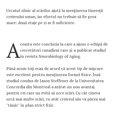
Urcatul zilnic al scărilor ajută la menţinerea tinereții
creierului uman, iar efortul nu trebuie să fie prea
mare: două etaje pe zi ar fi suficiente.
A
ceasta este concluzia la care a ajuns o echipă de
cercetători canadieni care și-a publicat studiul
în revista Neurobiology of Aging.
Până acum toți erau de acord că acest tip de mișcare
este excelent pentru menținerea formei fizice. Însă
studiul condus de Jason Steffener de la Universitatea
Concordia din Montreal a arătat un nou avantaj
pentru cei care nu evită să urce scări. Cu cât cineva
urcă mai multe scări, cu atât creierul său va părea mai
"tânăr" în plan strict fizic.