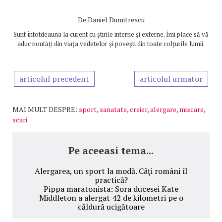
De
Daniel Dumitrescu
Sunt întotdeauna la curent cu știrile interne și externe. Îmi place să vă
aduc noutăți din viața vedetelor și povești din toate colțurile lumii.
articolul precedent
articolul urmator
MAI MULT DESPRE:
sport
,
sanatate
,
creier
,
alergare
,
miscare
,
scari
Pe aceeasi tema...
Alergarea, un sport la modă. Câţi români îl
practică?
Pippa maratonista: Sora ducesei Kate
Middleton a alergat 42 de kilometri pe o
căldură ucigătoare