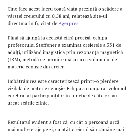
Cine face acest lucru toată viața prezintă o scădere a
vârstei creierului cu 0,58 ani, relatează site-ul
directmatin.fr, citat de
Agerpres
.
Până să ajungă la această cifră precisă, echipa
profesorului Steffener a examinat creierele a 331 de
adulți, utilizând imagistica prin rezonanță magnetică
(IRM), metodă ce permite măsurarea volumului de
materie cenușie din creier.
Îmbătrânirea este caracterizează printr-o pierdere
vizibilă de materie cenușie. Echipa a comparat volumul
cerebral al participanților în funcție de câte ori au
urcat scările zilnic.
Rezultatul evident a fost că, cu cât o persoană urcă
mai multe etaje pe zi, cu atât creierul său rămâne mai