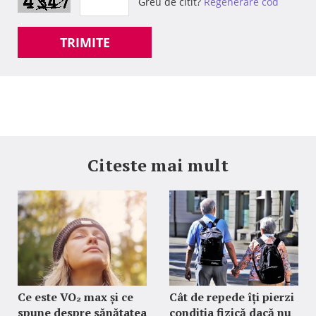
Greu de citit?
Regenerare cod
TRIMITE
Citeste mai mult
Ce este VO₂ max și ce
Cât de repede îți pierzi
spune despre sănătatea
condiția fizică dacă nu