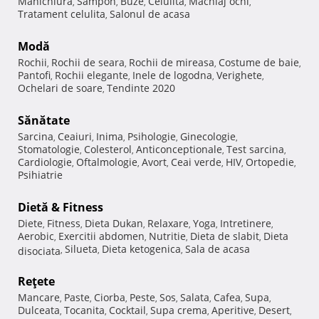
Manichiura
Sampon
Buze
Celulita
Machiaj ochi
,
,
,
,
,
Tratament celulita
Salonul de acasa
,
Modă
Rochii
Rochii de seara
Rochii de mireasa
Costume de baie
,
,
,
,
Pantofi
Rochii elegante
Inele de logodna
Verighete
,
,
,
,
Ochelari de soare
Tendinte 2020
,
Sănătate
Sarcina
Ceaiuri
Inima
Psihologie
Ginecologie
,
,
,
,
,
Stomatologie
Colesterol
Anticonceptionale
Test sarcina
,
,
,
,
Cardiologie
Oftalmologie
Avort
Ceai verde
HIV
Ortopedie
,
,
,
,
,
,
Psihiatrie
Dietă & Fitness
Diete
Fitness
Dieta Dukan
Relaxare
Yoga
Intretinere
,
,
,
,
,
,
Aerobic
Exercitii abdomen
Nutritie
Dieta de slabit
Dieta
,
,
,
,
Silueta
Dieta ketogenica
Sala de acasa
disociata
,
,
,
Reţete
Mancare
Paste
Ciorba
Peste
Sos
Salata
Cafea
Supa
,
,
,
,
,
,
,
,
Dulceata
Tocanita
Cocktail
Supa crema
Aperitive
Desert
,
,
,
,
,
,