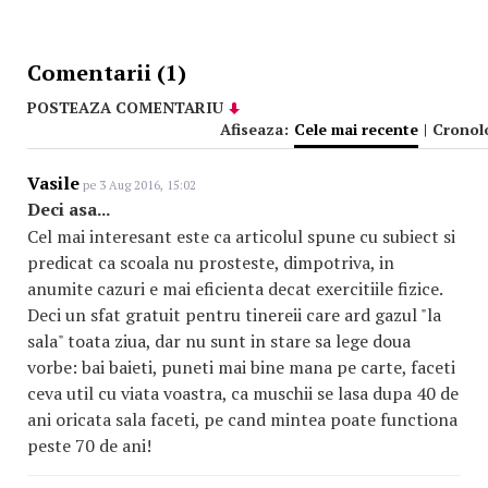
Comentarii (1)
POSTEAZA COMENTARIU
Afiseaza:
Cele mai recente
|
Cronol
Vasile
pe 3 Aug 2016, 15:02
Deci asa...
Cel mai interesant este ca articolul spune cu subiect si
predicat ca scoala nu prosteste, dimpotriva, in
anumite cazuri e mai eficienta decat exercitiile fizice.
Deci un sfat gratuit pentru tinereii care ard gazul "la
sala" toata ziua, dar nu sunt in stare sa lege doua
vorbe: bai baieti, puneti mai bine mana pe carte, faceti
ceva util cu viata voastra, ca muschii se lasa dupa 40 de
ani oricata sala faceti, pe cand mintea poate functiona
peste 70 de ani!