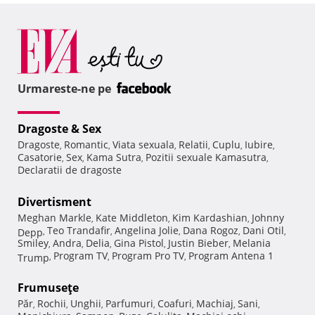
Urmareste-ne pe
Dragoste & Sex
Dragoste
Romantic
Viata sexuala
Relatii
Cuplu
Iubire
,
,
,
,
,
,
Casatorie
Sex
Kama Sutra
Pozitii sexuale Kamasutra
,
,
,
,
Declaratii de dragoste
Divertisment
Meghan Markle
Kate Middleton
Kim Kardashian
Johnny
,
,
,
Teo Trandafir
Angelina Jolie
Dana Rogoz
Dani Otil
Depp
,
,
,
,
,
Smiley
Andra
Delia
Gina Pistol
Justin Bieber
Melania
,
,
,
,
,
Program TV
Program Pro TV
Program Antena 1
Trump
,
,
,
Frumuseţe
Păr
Rochii
Unghii
Parfumuri
Coafuri
Machiaj
Sani
,
,
,
,
,
,
,