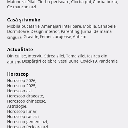
Maioneza
Pilaf
Ciorba perisoare
Ciorba pui
Ciorba burta
,
,
,
,
,
Ce mancam azi
Casă şi familie
Mobila bucatarie
Amenajari interioare
Mobila
Canapele
,
,
,
,
Dormitoare
Design interior
Parenting
Jurnal de mama
,
,
,
Gravide
Femei curajoase
Autism
singura
,
,
,
Actualitate
Din culise
Interviu
Stirea zilei
Tema zilei
Iesirea din
,
,
,
,
Despărţiri celebre
Vesti Bune
Covid-19
Pandemie
autism
,
,
,
,
Horoscop
Horoscop 2026
,
Horoscop 2025
,
Horoscop azi
,
Horoscop dragoste
,
Horoscop chinezesc
,
Astrologie
,
Horoscop lunar
,
Horoscop rac azi
,
Horoscop gemeni azi
,
Horoscop fecioara azi
,