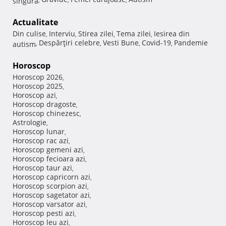
Actualitate
Din culise
Interviu
Stirea zilei
Tema zilei
Iesirea din
,
,
,
,
Despărţiri celebre
Vesti Bune
Covid-19
Pandemie
autism
,
,
,
,
Horoscop
Horoscop 2026
,
Horoscop 2025
,
Horoscop azi
,
Horoscop dragoste
,
Horoscop chinezesc
,
Astrologie
,
Horoscop lunar
,
Horoscop rac azi
,
Horoscop gemeni azi
,
Horoscop fecioara azi
,
Horoscop taur azi
,
Horoscop capricorn azi
,
Horoscop scorpion azi
,
Horoscop sagetator azi
,
Horoscop varsator azi
,
Horoscop pesti azi
,
Horoscop leu azi
,