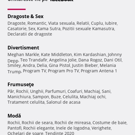
Dragoste & Sex
Dragoste
Romantic
Viata sexuala
Relatii
Cuplu
Iubire
,
,
,
,
,
,
Casatorie
Sex
Kama Sutra
Pozitii sexuale Kamasutra
,
,
,
,
Declaratii de dragoste
Divertisment
Meghan Markle
Kate Middleton
Kim Kardashian
Johnny
,
,
,
Teo Trandafir
Angelina Jolie
Dana Rogoz
Dani Otil
Depp
,
,
,
,
,
Smiley
Andra
Delia
Gina Pistol
Justin Bieber
Melania
,
,
,
,
,
Program TV
Program Pro TV
Program Antena 1
Trump
,
,
,
Frumuseţe
Păr
Rochii
Unghii
Parfumuri
Coafuri
Machiaj
Sani
,
,
,
,
,
,
,
Manichiura
Sampon
Buze
Celulita
Machiaj ochi
,
,
,
,
,
Tratament celulita
Salonul de acasa
,
Modă
Rochii
Rochii de seara
Rochii de mireasa
Costume de baie
,
,
,
,
Pantofi
Rochii elegante
Inele de logodna
Verighete
,
,
,
,
Ochelari de soare
Tendinte 2020
,