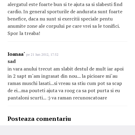
alergatul este foarte bun si te ajuta sa si slabesti find
cardio. In general sporturile de andurata sunt foarte
benefice, daca nu sunt si exercitii speciale pentu
anumite zone ale corpului pe care vrei sa le tonifici.
Spor la treaba!
Ioanaa`
pe 21 Iun 2012, 17:52
sad
in vara anului trecut am slabit destul de mult iar apoi
in 2 sapt m`am ingrasat din nou... la picioare mi`au
ramas muschi lasati...si vreau sa stiu cum pot sa scap
de ei...ma pouteti ajuta va roog ca sa pot purta si eu
pantaloni scurti... :) va raman recunoscatoare
Posteaza comentariu