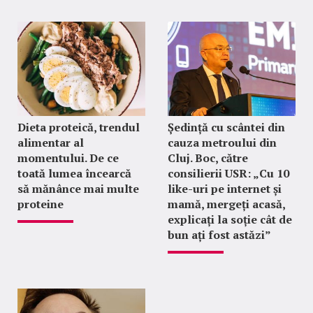
Dieta proteică, trendul
Ședință cu scântei din
alimentar al
cauza metroului din
momentului. De ce
Cluj. Boc, către
toată lumea încearcă
consilierii USR: „Cu 10
să mănânce mai multe
like-uri pe internet și
proteine
mamă, mergeți acasă,
explicați la soție cât de
bun ați fost astăzi”