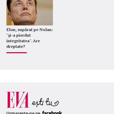
Elon, supărat pe Nolan:
"şi-a pierdut
integritatea". Are
dreptate?
Urmareste-ne pe