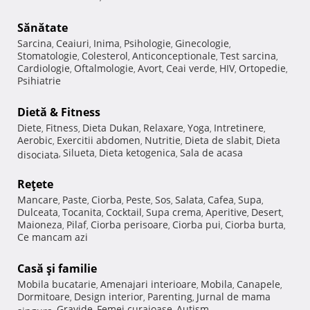
Sănătate
Sarcina
Ceaiuri
Inima
Psihologie
Ginecologie
,
,
,
,
,
Stomatologie
Colesterol
Anticonceptionale
Test sarcina
,
,
,
,
Cardiologie
Oftalmologie
Avort
Ceai verde
HIV
Ortopedie
,
,
,
,
,
,
Psihiatrie
Dietă & Fitness
Diete
Fitness
Dieta Dukan
Relaxare
Yoga
Intretinere
,
,
,
,
,
,
Aerobic
Exercitii abdomen
Nutritie
Dieta de slabit
Dieta
,
,
,
,
Silueta
Dieta ketogenica
Sala de acasa
disociata
,
,
,
Reţete
Mancare
Paste
Ciorba
Peste
Sos
Salata
Cafea
Supa
,
,
,
,
,
,
,
,
Dulceata
Tocanita
Cocktail
Supa crema
Aperitive
Desert
,
,
,
,
,
,
Maioneza
Pilaf
Ciorba perisoare
Ciorba pui
Ciorba burta
,
,
,
,
,
Ce mancam azi
Casă şi familie
Mobila bucatarie
Amenajari interioare
Mobila
Canapele
,
,
,
,
Dormitoare
Design interior
Parenting
Jurnal de mama
,
,
,
Gravide
Femei curajoase
Autism
singura
,
,
,