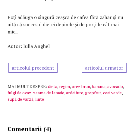
Poţi adăuga o singură ceaşcă de cafea fără zahăr şi nu
uită că succesul dietei depinde şi de porţiile cât mai
mici.
Autor: Iulia Anghel
articolul precedent
articolul urmator
MAI MULT DESPRE:
dieta
,
regim
,
orez brun
,
banana
,
avocado
,
fulgi de ovaz
,
zeama de lamaie
,
ardei iute
,
grepfrut
,
ceai verde
,
supă de varză
,
linte
Comentarii (4)