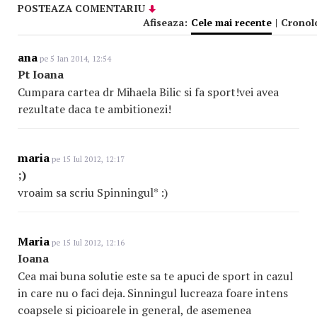
POSTEAZA COMENTARIU
Afiseaza:
Cele mai recente
|
Cronol
ana
pe 5 Ian 2014, 12:54
Pt Ioana
Cumpara cartea dr Mihaela Bilic si fa sport!vei avea
rezultate daca te ambitionezi!
maria
pe 15 Iul 2012, 12:17
;)
vroaim sa scriu Spinningul* :)
Maria
pe 15 Iul 2012, 12:16
Ioana
Cea mai buna solutie este sa te apuci de sport in cazul
in care nu o faci deja. Sinningul lucreaza foare intens
coapsele si picioarele in general, de asemenea