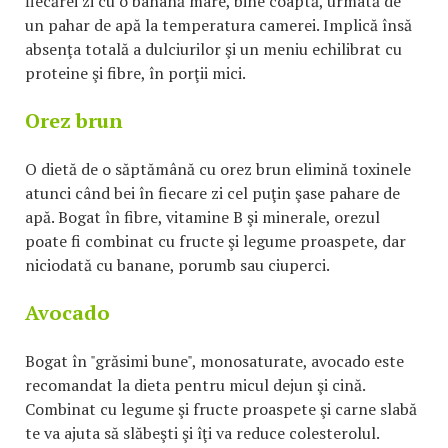
fiecărei zi cu o banană mare, bine coaptă, urmată de
un pahar de apă la temperatura camerei. Implică însă
absenţa totală a dulciurilor şi un meniu echilibrat cu
proteine şi fibre, în porţii mici.
Orez brun
O dietă de o săptămână cu orez brun elimină toxinele
atunci când bei în fiecare zi cel puţin şase pahare de
apă. Bogat în fibre, vitamine B şi minerale, orezul
poate fi combinat cu fructe şi legume proaspete, dar
niciodată cu banane, porumb sau ciuperci.
Avocado
Bogat în "grăsimi bune", monosaturate, avocado este
recomandat la dieta pentru micul dejun şi cină.
Combinat cu legume şi fructe proaspete şi carne slabă
te va ajuta să slăbeşti şi îţi va reduce colesterolul.