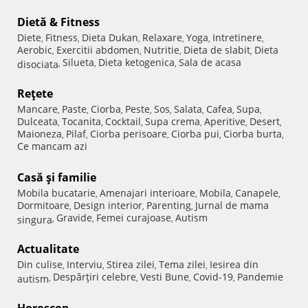
Dietă & Fitness
Diete
Fitness
Dieta Dukan
Relaxare
Yoga
Intretinere
,
,
,
,
,
,
Aerobic
Exercitii abdomen
Nutritie
Dieta de slabit
Dieta
,
,
,
,
Silueta
Dieta ketogenica
Sala de acasa
disociata
,
,
,
Reţete
Mancare
Paste
Ciorba
Peste
Sos
Salata
Cafea
Supa
,
,
,
,
,
,
,
,
Dulceata
Tocanita
Cocktail
Supa crema
Aperitive
Desert
,
,
,
,
,
,
Maioneza
Pilaf
Ciorba perisoare
Ciorba pui
Ciorba burta
,
,
,
,
,
Ce mancam azi
Casă şi familie
Mobila bucatarie
Amenajari interioare
Mobila
Canapele
,
,
,
,
Dormitoare
Design interior
Parenting
Jurnal de mama
,
,
,
Gravide
Femei curajoase
Autism
singura
,
,
,
Actualitate
Din culise
Interviu
Stirea zilei
Tema zilei
Iesirea din
,
,
,
,
Despărţiri celebre
Vesti Bune
Covid-19
Pandemie
autism
,
,
,
,