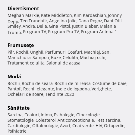
Divertisment
Meghan Markle
Kate Middleton
Kim Kardashian
Johnny
,
,
,
Teo Trandafir
Angelina Jolie
Dana Rogoz
Dani Otil
Depp
,
,
,
,
,
Smiley
Andra
Delia
Gina Pistol
Justin Bieber
Melania
,
,
,
,
,
Program TV
Program Pro TV
Program Antena 1
Trump
,
,
,
Frumuseţe
Păr
Rochii
Unghii
Parfumuri
Coafuri
Machiaj
Sani
,
,
,
,
,
,
,
Manichiura
Sampon
Buze
Celulita
Machiaj ochi
,
,
,
,
,
Tratament celulita
Salonul de acasa
,
Modă
Rochii
Rochii de seara
Rochii de mireasa
Costume de baie
,
,
,
,
Pantofi
Rochii elegante
Inele de logodna
Verighete
,
,
,
,
Ochelari de soare
Tendinte 2020
,
Sănătate
Sarcina
Ceaiuri
Inima
Psihologie
Ginecologie
,
,
,
,
,
Stomatologie
Colesterol
Anticonceptionale
Test sarcina
,
,
,
,
Cardiologie
Oftalmologie
Avort
Ceai verde
HIV
Ortopedie
,
,
,
,
,
,
Psihiatrie