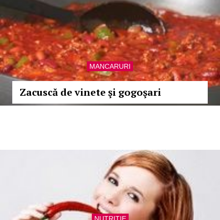
MANCARURI
Zacuscă de vinete şi gogoşari
NUTRITIE