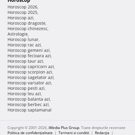
Horoscop
Horoscop 2026
,
Horoscop 2025
,
Horoscop azi
,
Horoscop dragoste
,
Horoscop chinezesc
,
Astrologie
,
Horoscop lunar
,
Horoscop rac azi
,
Horoscop gemeni azi
,
Horoscop fecioara azi
,
Horoscop taur azi
,
Horoscop capricorn azi
,
Horoscop scorpion azi
,
Horoscop sagetator azi
,
Horoscop varsator azi
,
Horoscop pesti azi
,
Horoscop leu azi
,
Horoscop balanta azi
,
Horoscop berbec azi
,
Horoscop saptamanal
Copyright © 2001-2026,
iMedia Plus Group
. Toate drepturile rezervate
Politica de confidențialitate
|
Termeni si conditii
|
Redacţia
|