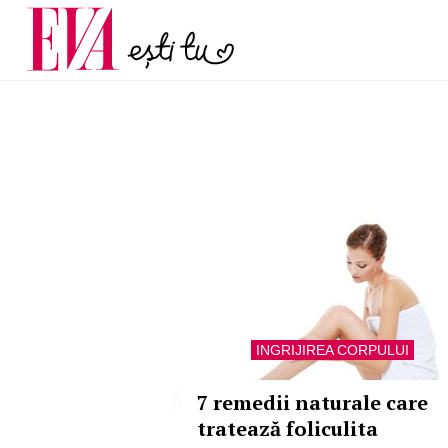
și 60 de ani. De ce te t
Carieră
pe măsură ce înaintez
Actualitate
INGRIJIREA CORPULUI
7 remedii naturale care
tratează foliculita