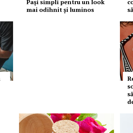
Pași simpli pentru un look
c
mai odihnit și luminos
s
u
R
s
să
d