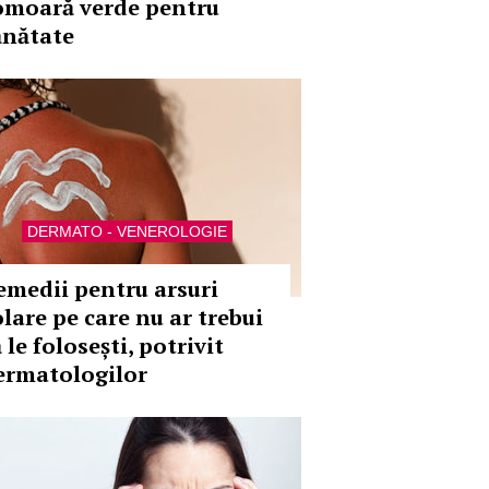
omoară verde pentru
ănătate
DERMATO - VENEROLOGIE
emedii pentru arsuri
olare pe care nu ar trebui
 le folosești, potrivit
ermatologilor