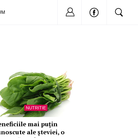
Nu ai cont?
Inregistreaza-
UM
NUTRITIE
eneficiile mai puțin
unoscute ale șteviei, o