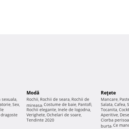
Modă
Reţete
a sexuala
Rochii
Rochii de seara
Rochii de
Mancare
Past
,
,
,
,
atorie
Sex
Costume de baie
Pantofi
Salata
Cafea
,
,
mireasa
,
,
,
,
,
ale
Rochii elegante
Inele de logodna
Tocanita
Cockt
,
,
,
e dragoste
Verighete
Ochelari de soare
Aperitive
Dese
,
,
,
Tendinte 2020
Ciorba perisoa
Ce manc
burta
,