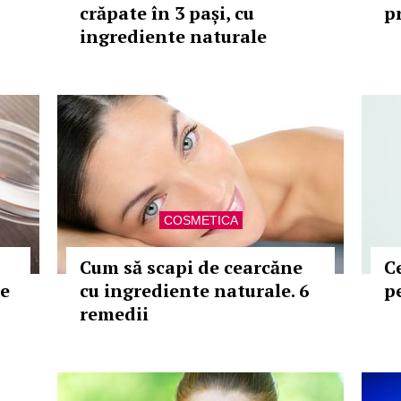
crăpate în 3 pași, cu
pr
ingrediente naturale
COSMETICA
Cum să scapi de cearcăne
C
ce
cu ingrediente naturale. 6
p
remedii