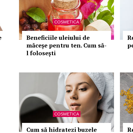
COSMETICA
e
Beneficiile uleiului de
R
măceșe pentru ten. Cum să-
p
l folosești
COSMETICA
Cum să hidratezi buzele
R