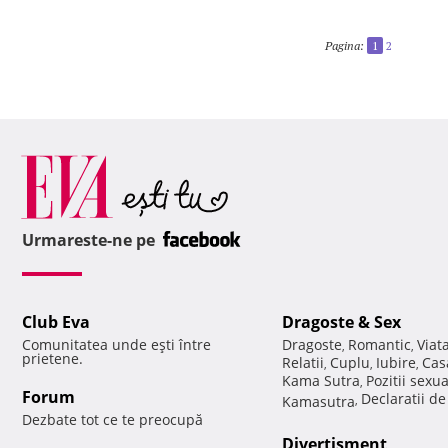
Pagina:
1
2
Urmareste-ne pe
Club Eva
Dragoste & Sex
Comunitatea unde eşti între
Dragoste
Romantic
Viat
,
,
prietene.
Relatii
Cuplu
Iubire
Cas
,
,
,
Kama Sutra
Pozitii sexu
,
Forum
Declaratii d
Kamasutra
,
Dezbate tot ce te preocupă
Divertisment