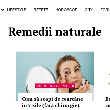
rezești mai des
Cât durează, cum te pregătești și cât
i în vârstă
de dureroasă este investigația
LIFESTYLE
RETETE
HOROSCOP
CITY
FOR
Remedii naturale
INGRIJIREA CORPULUI
Cum să scapi de cearcăne
B
în 7 zile (fără chirurgie).
c