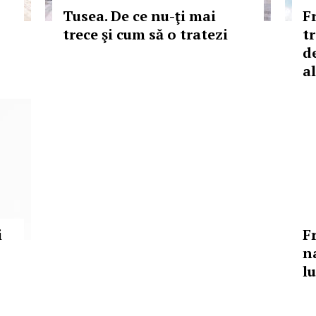
Tusea. De ce nu-ţi mai
F
trece şi cum să o tratezi
t
d
a
i
F
na
l