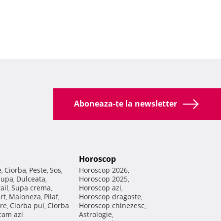
Aboneaza-te la newsletter
Horoscop
e
Ciorba
Peste
Sos
Horoscop 2026
,
,
,
,
,
Supa
Dulceata
Horoscop 2025
,
,
,
ail
Supa crema
Horoscop azi
,
,
,
rt
Maioneza
Pilaf
Horoscop dragoste
,
,
,
,
re
Ciorba pui
Ciorba
Horoscop chinezesc
,
,
,
am azi
Astrologie
,