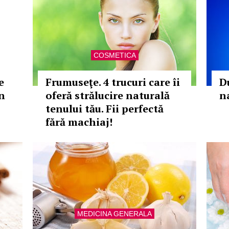
COSMETICA
e
Frumuseţe. 4 trucuri care îi
Du
în
oferă strălucire naturală
n
tenului tău. Fii perfectă
fără machiaj!
MEDICINA GENERALA