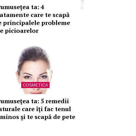
rumuseţea ta: 4
ratamente care te scapă
e principalele probleme
le picioarelor
COSMETICA
rumuseţea ta: 5 remedii
turale care îţi fac tenul
uminos şi te scapă de pete