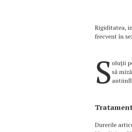
Rigiditatea, i
frecvent în se
S
oluții 
să miză
antiinf
Tratamentu
Durerile arti