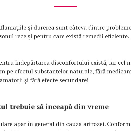
nflamaţiile şi durerea sunt câteva dintre problem
zonul rece şi pentru care există remedii eficiente.
pentru îndepărtarea disconfortului există, iar cel m
m pe efectul substanțelor naturale, fără medica
lamatorii și fără efecte secundare!
l trebuie să înceapă din vreme
culare apar în general din cauza artrozei. Conform