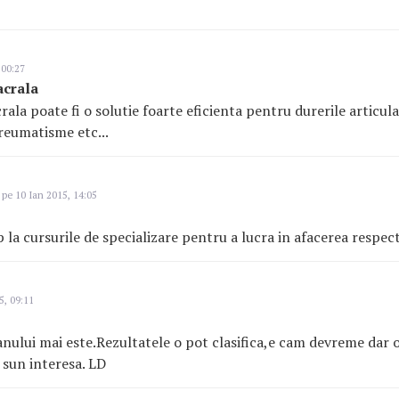
 00:27
acrala
ala poate fi o solutie foarte eficienta pentru durerile articula
reumatisme etc...
pe 10 Ian 2015, 14:05
 la cursurile de specializare pentru a lucra in afacerea respect
5, 09:11
 anului mai este.Rezultatele o pot clasifica,e cam devreme dar
 sun interesa. LD