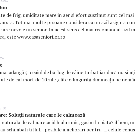
 23:47
ibiu
te de frig, umiditate mare in aer si efort sustinut sunt cel mai
varsta. Tot mai multe prsoane considera ca un azil asigura conf
are are nevoie un senior. In acest sens cel mai recomandat azil 
ara, este www.casaseniorilor.ro
:24
e
mai adaugă și ceaiul de bârlog de câine turbat iar dacă nu simți
pite de cal mort de 10 zile ,câte o linguriță dimineața pe nem
5:30
are: Soluţii naturale care le calmează
a naturala de calmare:acid hialuronic, gasim la piata? il bem,
 schimbati titlul... posibile ameliorari pentru .... celule cenus