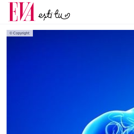
și 60 de ani. De ce te t
Carieră
pe măsură ce înaintez
Actualitate
© Copyright: