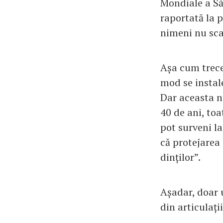
Mondiale a Să
raportată la 
nimeni nu sca
Așa cum trece
mod se instale
Dar aceasta n
40 de ani, to
pot surveni la
că protejarea 
dinților”.
Așadar, doar 
din articulații