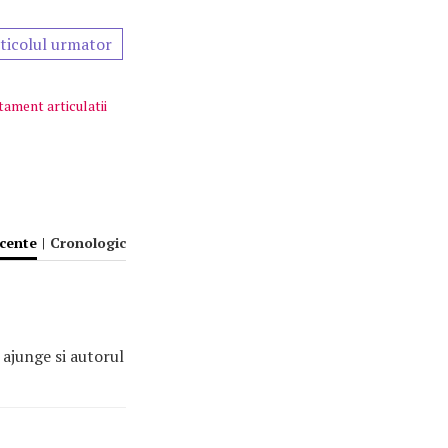
ticolul urmator
tament articulatii
ecente
|
Cronologic
 ajunge si autorul