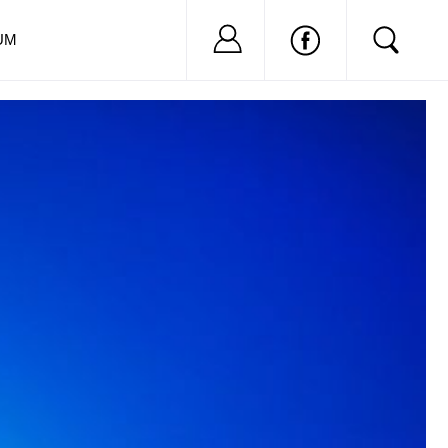
Nu ai cont?
Inregistreaza-
UM