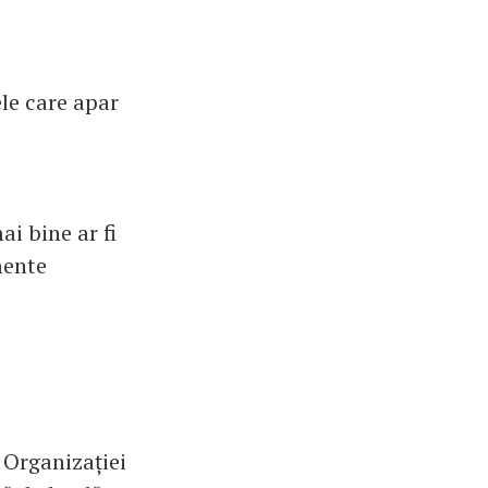
ele care apar
ai bine ar fi
mente
 Organizației