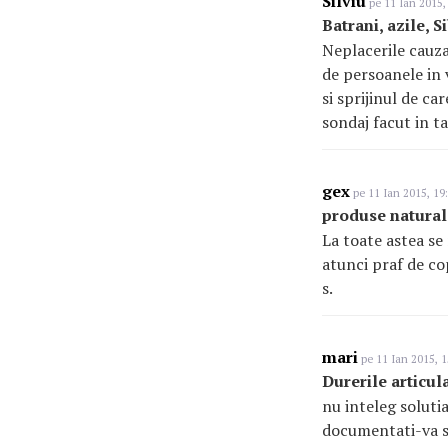
Silviu
pe 11 Ian 2015,
Batrani, azile, S
Neplacerile cauza
de persoanele in 
si sprijinul de c
sondaj facut in t
gex
pe 11 Ian 2015, 19
produse natural
La toate astea se 
atunci praf de co
s.
mari
pe 11 Ian 2015, 1
Durerile articul
nu inteleg soluti
documentati-va sau