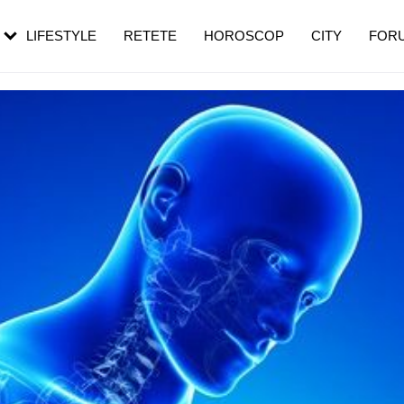
rezești mai des
Cât durează, cum te pregătești și cât
i în vârstă
de dureroasă este investigația
LIFESTYLE
RETETE
HOROSCOP
CITY
FOR