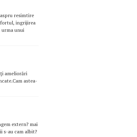
 aspru resimtire
ortul, ingrijirea
in urma unui
ți ameliorări
âncate.Cam astea-
 ungem extern? mai
ii s-au cam albit?