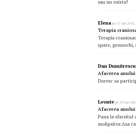
sau nu exista?
Elena
pe 11 Ian 2015,
Terapia cranios
Terapia craniosacr
spate, genunchi, 
Dan Dumitrescu
Afacerea anului
Doresc sa particip
Leonte
pe 10 Ian 201
Afacerea anului
Pana la sfarsitul
molipsitor.Asa ca