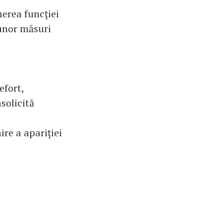
nerea funcției
 unor măsuri
efort,
solicită
re a apariției