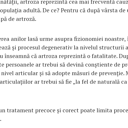
nătății, artroza reprezintă cea mai frecventă cau
populația adultă. De ce? Pentru că după vârsta de 
pă de artroză.
rea anilor lasă urme asupra fizionomiei noastre, 
ază și procesul degenerativ la nivelul structurii ar
u înseamnă că artroza reprezintă o fatalitate. Du
ate persoanele ar trebui să devină conștiente de p
 nivel articular și să adopte măsuri de prevenție.
articulațiilor ar trebui să fie „la fel de naturală ca
un tratament precoce și corect poate limita proce
.