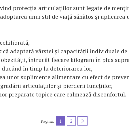
ivind protecția articulațiilor sunt legate de menți
 adoptarea unui stil de viață sănătos și aplicarea
echilibrată,
izică adaptată vârstei și capacității individuale de 
bezității, întrucât fiecare kilogram în plus supra
e, ducând în timp la deteriorarea lor,
a unor suplimente alimentare cu efect de preveni
gradării articulațiilor și pierderii funcțiilor,
nor preparate topice care calmează disconfortul.
1
2
Pagina: