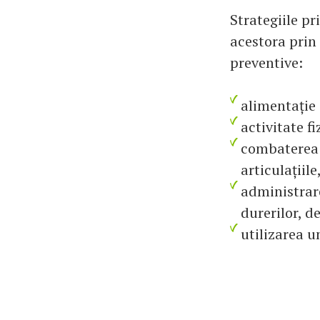
Strategiile pr
acestora prin
preventive:
alimentație 
activitate f
combaterea o
articulațiil
administrare
durerilor, de
utilizarea u