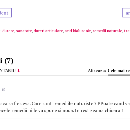
dent
ar
:
durere
,
sanatate
,
dureri articulare
,
acid hialuronic
,
remedii naturale
,
tra
 (7)
NTARIU
Afiseaza:
Cele mai r
2:15
o ca sa fie ceva. Care sunt remediile naturiste ? PPoate cand va
acele remedii ni le va spune si noua. In rest zeama chioara !