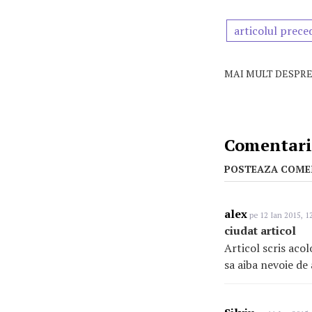
articolul prece
MAI MULT DESPRE
Comentarii
POSTEAZA COME
alex
pe 12 Ian 2015, 1
ciudat articol
Articol scris acol
sa aiba nevoie de 