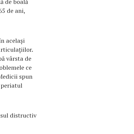
ză de boală
65 de ani,
în același
ticulațiilor.
pă vârsta de
roblemele ce
 Medicii spun
 periatul
sul distructiv