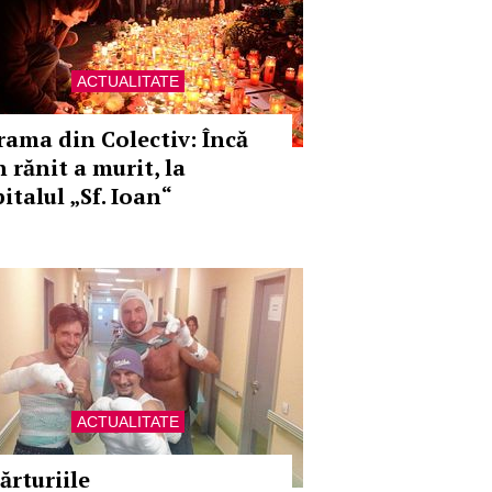
ACTUALITATE
rama din Colectiv: Încă
 rănit a murit, la
italul „Sf. Ioan“
ACTUALITATE
ărturiile