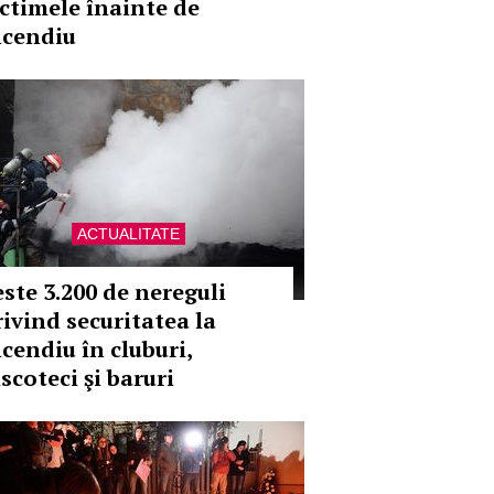
ictimele înainte de
ncendiu
ACTUALITATE
este 3.200 de nereguli
rivind securitatea la
ncendiu în cluburi,
scoteci şi baruri