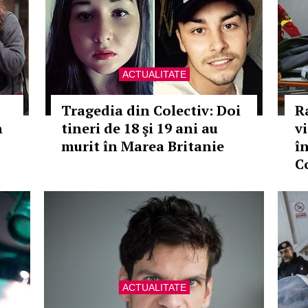
ACTUALITATE
Tragedia din Colectiv: Doi
Ra
n
tineri de 18 şi 19 ani au
v
murit în Marea Britanie
î
C
ACTUALITATE