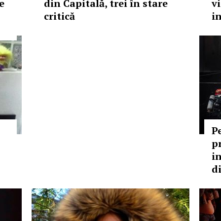
e
din Capitală, trei în stare
v
critică
i
P
p
i
di