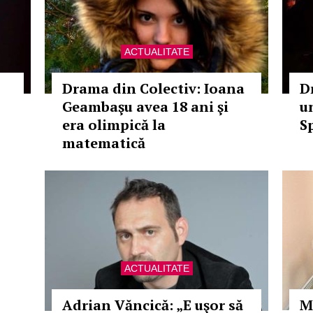
ACTUALITATE
Drama din Colectiv: Ioana
D
Geambaşu avea 18 ani şi
un
era olimpică la
Sp
matematică
ACTUALITATE
Adrian Văncică: „E uşor să
M