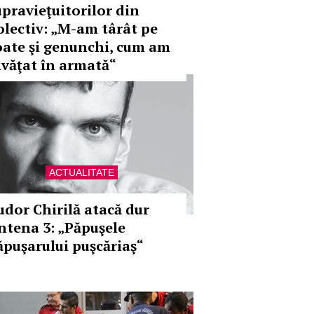
upravieţuitorilor din
olectiv: „M-am târât pe
oate şi genunchi, cum am
nvăţat în armată“
ACTUALITATE
udor Chirilă atacă dur
ntena 3: „Păpuşele
ăpuşarului puşcăriaş“