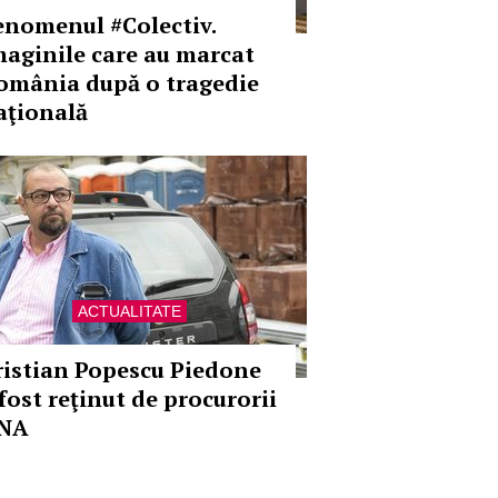
enomenul #Colectiv.
maginile care au marcat
omânia după o tragedie
aţională
ACTUALITATE
ristian Popescu Piedone
 fost reţinut de procurorii
NA