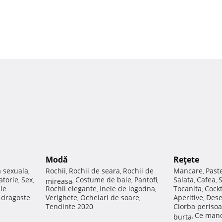
Modă
Reţete
a sexuala
Rochii
Rochii de seara
Rochii de
Mancare
Past
,
,
,
,
atorie
Sex
Costume de baie
Pantofi
Salata
Cafea
,
,
mireasa
,
,
,
,
,
ale
Rochii elegante
Inele de logodna
Tocanita
Cockt
,
,
,
e dragoste
Verighete
Ochelari de soare
Aperitive
Dese
,
,
,
Tendinte 2020
Ciorba perisoa
Ce manc
burta
,