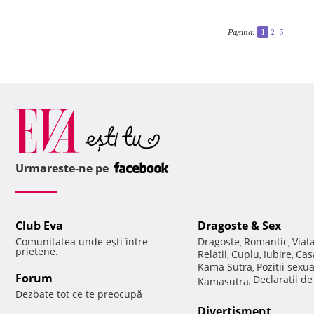
Pagina:
1
2
3
Urmareste-ne pe
Club Eva
Dragoste & Sex
Comunitatea unde eşti între
Dragoste
Romantic
Viat
,
,
prietene.
Relatii
Cuplu
Iubire
Cas
,
,
,
Kama Sutra
Pozitii sexu
,
Forum
Declaratii d
Kamasutra
,
Dezbate tot ce te preocupă
Divertisment