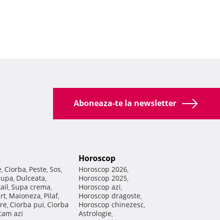
Aboneaza-te la newsletter
Horoscop
e
Ciorba
Peste
Sos
Horoscop 2026
,
,
,
,
,
Supa
Dulceata
Horoscop 2025
,
,
,
ail
Supa crema
Horoscop azi
,
,
,
rt
Maioneza
Pilaf
Horoscop dragoste
,
,
,
,
re
Ciorba pui
Ciorba
Horoscop chinezesc
,
,
,
am azi
Astrologie
,