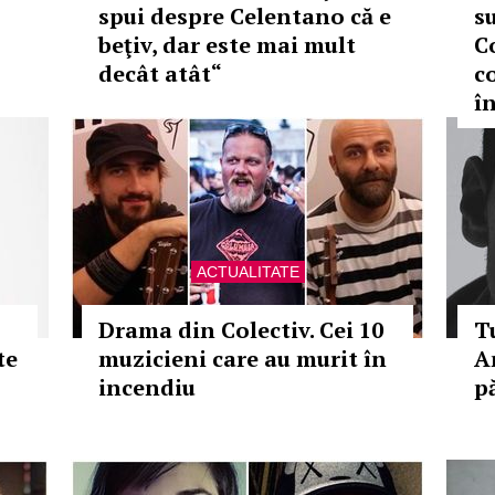
spui despre Celentano că e
s
beţiv, dar este mai mult
C
decât atât“
c
î
ACTUALITATE
Drama din Colectiv. Cei 10
T
te
muzicieni care au murit în
A
incendiu
p