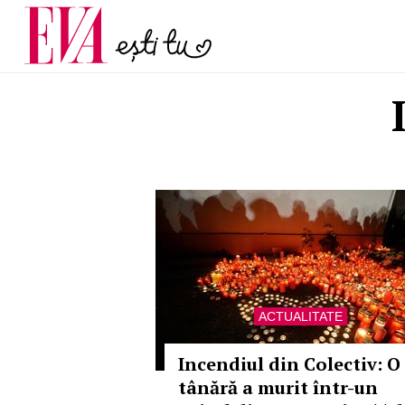
menopauză și când ar t
Carieră
la medic
Actualitate
ACTUALITATE
Incendiul din Colectiv: O
tânără a murit într-un