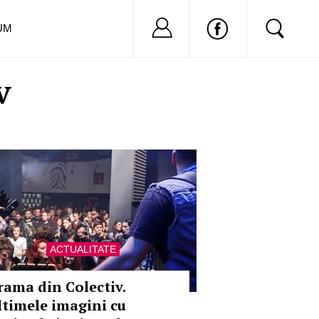
Nu ai cont?
Inregistreaza-
UM
v
ACTUALITATE
rama din Colectiv.
ltimele imagini cu