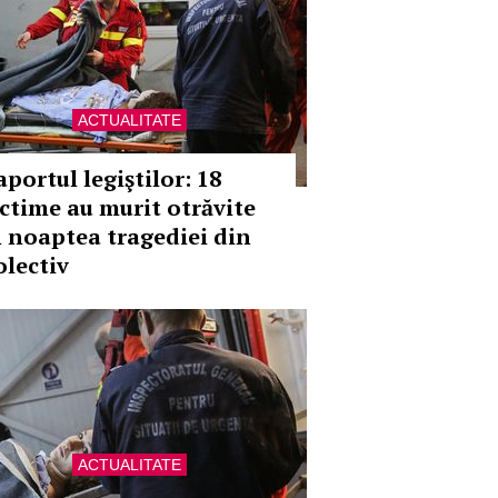
ACTUALITATE
portul legiştilor: 18
ictime au murit otrăvite
n noaptea tragediei din
olectiv
ACTUALITATE