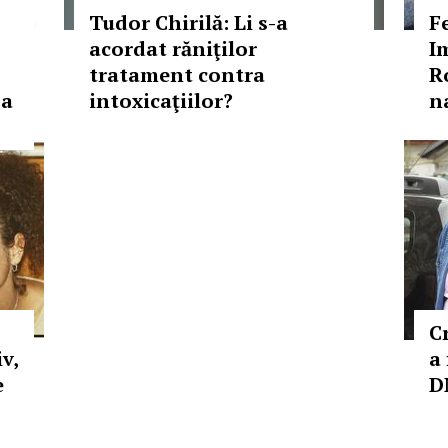
Tudor Chirilă: Li s-a
F
acordat răniţilor
I
tratament contra
R
 a
intoxicaţiilor?
n
C
v,
a
e
D