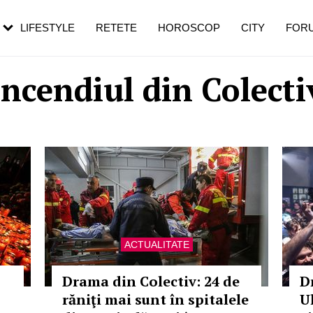
rebui să mergi
și 60 de ani. De ce te trezești mai des
pe măsură ce înaintezi în vârstă
LIFESTYLE
RETETE
HOROSCOP
CITY
FOR
Incendiul din Colecti
ACTUALITATE
Drama din Colectiv: 24 de
D
răniţi mai sunt în spitalele
U