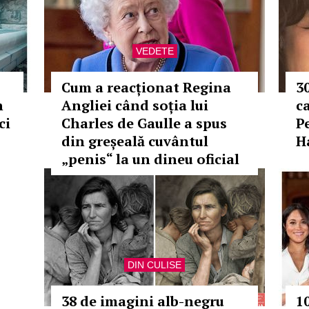
VEDETE
Cum a reacționat Regina
3
n
Angliei când soția lui
c
ci
Charles de Gaulle a spus
P
din greșeală cuvântul
H
„penis“ la un dineu oficial
DIN CULISE
38 de imagini alb-negru
1