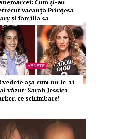
anemarcei: Cum și-au
etrecut vacanța Prințesa
ary și familia sa
VEDETE
8 vedete așa cum nu le-ai
ai văzut: Sarah Jessica
arker, ce schimbare!