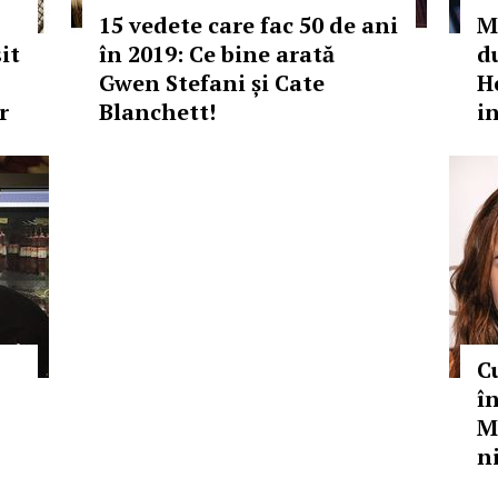
15 vedete care fac 50 de ani
M
it
în 2019: Ce bine arată
d
Gwen Stefani și Cate
H
r
Blanchett!
i
C
î
M
n