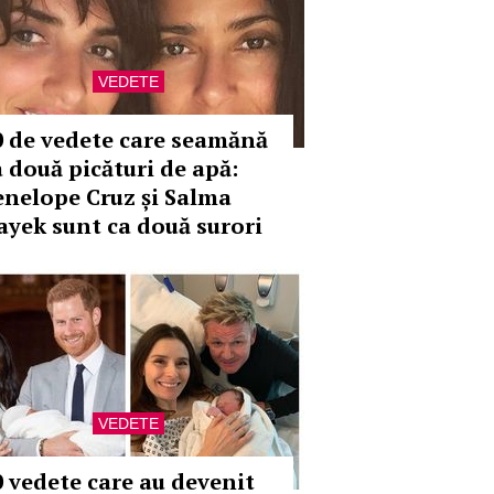
VEDETE
0 de vedete care seamănă
a două picături de apă:
enelope Cruz și Salma
ayek sunt ca două surori
VEDETE
0 vedete care au devenit