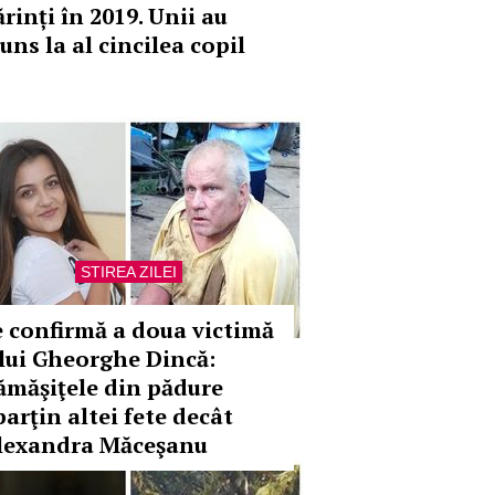
rinți în 2019. Unii au
uns la al cincilea copil
STIREA ZILEI
e confirmă a doua victimă
 lui Gheorghe Dincă:
ămăşiţele din pădure
parţin altei fete decât
lexandra Măceşanu