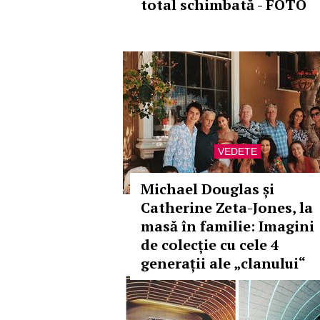
total schimbată - FOTO
VEDETE
Michael Douglas și
Catherine Zeta-Jones, la
masă în familie: Imagini
de colecție cu cele 4
generații ale „clanului“