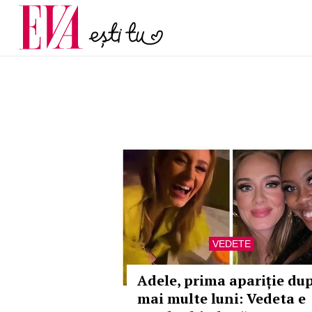
menopauză și când ar t
Carieră
la medic
Actualitate
VEDETE
Adele, prima apariție du
mai multe luni: Vedeta e