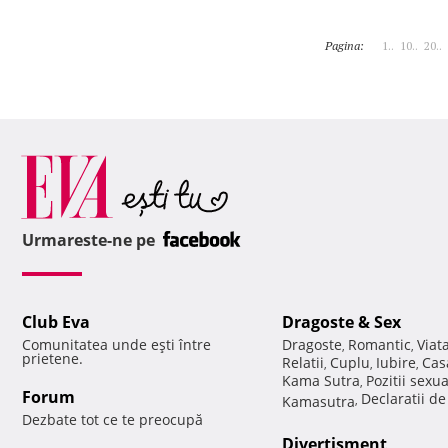
Pagina:
1..
10..
20..
Urmareste-ne pe
Club Eva
Dragoste & Sex
Comunitatea unde eşti între
Dragoste
Romantic
Viat
,
,
prietene.
Relatii
Cuplu
Iubire
Cas
,
,
,
Kama Sutra
Pozitii sexu
,
Forum
Declaratii d
Kamasutra
,
Dezbate tot ce te preocupă
Divertisment