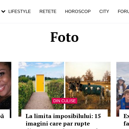
rebui să mergi
și 60 de ani. De ce te trezești mai des
pe măsură ce înaintezi în vârstă
LIFESTYLE
RETETE
HOROSCOP
CITY
FOR
Foto
DIN CULISE
pă
La limita imposibilului: 15
E
imagini care par rupte
f