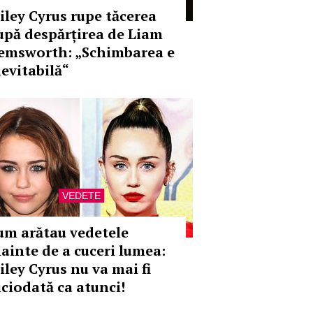
iley Cyrus rupe tăcerea
upă despărțirea de Liam
emsworth: „Schimbarea e
nevitabilă“
VEDETE
um arătau vedetele
nainte de a cuceri lumea:
iley Cyrus nu va mai fi
iciodată ca atunci!