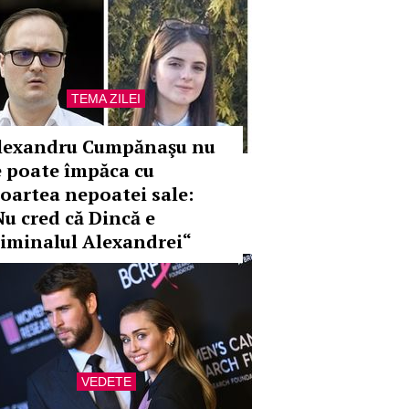
TEMA ZILEI
lexandru Cumpănaşu nu
e poate împăca cu
oartea nepoatei sale:
Nu cred că Dincă e
riminalul Alexandrei“
VEDETE