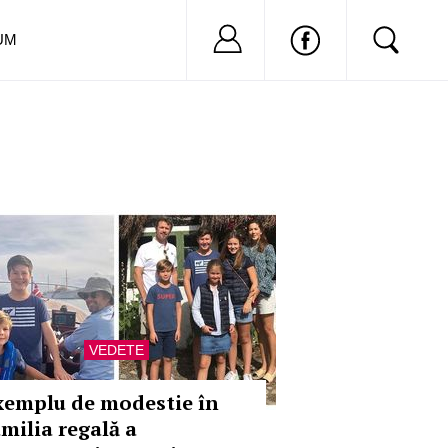
Nu ai cont?
Inregistreaza-
UM
VEDETE
xemplu de modestie în
amilia regală a