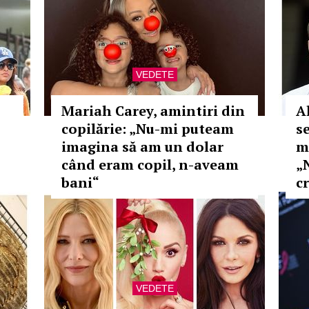
VEDETE
Mariah Carey, amintiri din
A
copilărie: „Nu-mi puteam
s
imagina să am un dolar
m
când eram copil, n-aveam
„
bani“
c
VEDETE