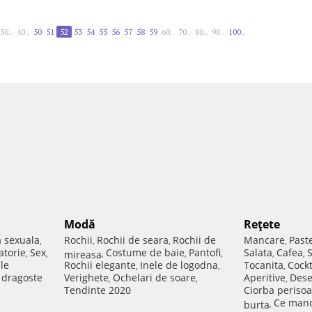
30..
40..
50
51
52
53
54
55
56
57
58
59
60..
70..
80..
90..
100..
Modă
Reţete
a sexuala
Rochii
Rochii de seara
Rochii de
Mancare
Past
,
,
,
,
atorie
Sex
Costume de baie
Pantofi
Salata
Cafea
,
,
mireasa
,
,
,
,
,
ale
Rochii elegante
Inele de logodna
Tocanita
Cockt
,
,
,
e dragoste
Verighete
Ochelari de soare
Aperitive
Dese
,
,
,
Tendinte 2020
Ciorba perisoa
Ce manc
burta
,