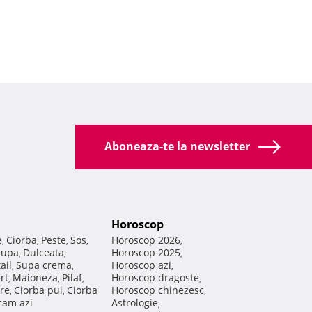
Aboneaza-te la newsletter
Horoscop
e
Ciorba
Peste
Sos
Horoscop 2026
,
,
,
,
,
Supa
Dulceata
Horoscop 2025
,
,
,
ail
Supa crema
Horoscop azi
,
,
,
rt
Maioneza
Pilaf
Horoscop dragoste
,
,
,
,
re
Ciorba pui
Ciorba
Horoscop chinezesc
,
,
,
am azi
Astrologie
,