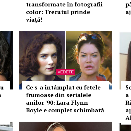
transformate în fotografii
pă
color: Trecutul prinde
aj
viață!
VEDETE
au
Ce s-a întâmplat cu fetele
S
a
frumoase din serialele
a
anilor '90: Lara Flynn
R
Boyle e complet schimbată
a
A