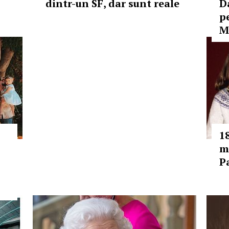
dintr-un SF, dar sunt reale
D
p
M
1
m
P