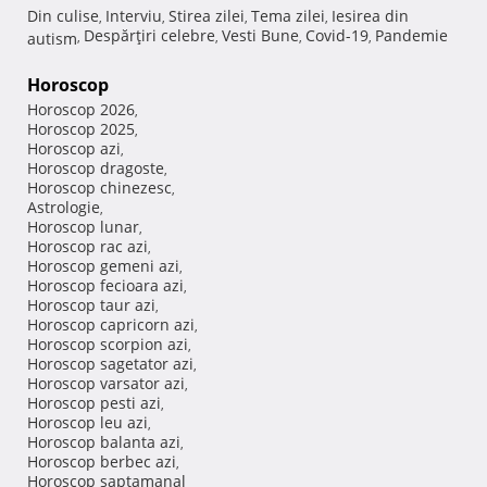
Din culise
Interviu
Stirea zilei
Tema zilei
Iesirea din
,
,
,
,
Despărţiri celebre
Vesti Bune
Covid-19
Pandemie
autism
,
,
,
,
Horoscop
Horoscop 2026
,
Horoscop 2025
,
Horoscop azi
,
Horoscop dragoste
,
Horoscop chinezesc
,
Astrologie
,
Horoscop lunar
,
Horoscop rac azi
,
Horoscop gemeni azi
,
Horoscop fecioara azi
,
Horoscop taur azi
,
Horoscop capricorn azi
,
Horoscop scorpion azi
,
Horoscop sagetator azi
,
Horoscop varsator azi
,
Horoscop pesti azi
,
Horoscop leu azi
,
Horoscop balanta azi
,
Horoscop berbec azi
,
Horoscop saptamanal