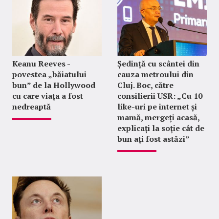
Keanu Reeves -
Ședință cu scântei din
povestea „băiatului
cauza metroului din
bun” de la Hollywood
Cluj. Boc, către
cu care viața a fost
consilierii USR: „Cu 10
nedreaptă
like-uri pe internet și
mamă, mergeți acasă,
explicați la soție cât de
bun ați fost astăzi”