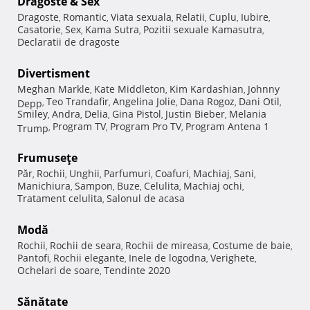
Dragoste & Sex
Dragoste
Romantic
Viata sexuala
Relatii
Cuplu
Iubire
,
,
,
,
,
,
Casatorie
Sex
Kama Sutra
Pozitii sexuale Kamasutra
,
,
,
,
Declaratii de dragoste
Divertisment
Meghan Markle
Kate Middleton
Kim Kardashian
Johnny
,
,
,
Teo Trandafir
Angelina Jolie
Dana Rogoz
Dani Otil
Depp
,
,
,
,
,
Smiley
Andra
Delia
Gina Pistol
Justin Bieber
Melania
,
,
,
,
,
Program TV
Program Pro TV
Program Antena 1
Trump
,
,
,
Frumuseţe
Păr
Rochii
Unghii
Parfumuri
Coafuri
Machiaj
Sani
,
,
,
,
,
,
,
Manichiura
Sampon
Buze
Celulita
Machiaj ochi
,
,
,
,
,
Tratament celulita
Salonul de acasa
,
Modă
Rochii
Rochii de seara
Rochii de mireasa
Costume de baie
,
,
,
,
Pantofi
Rochii elegante
Inele de logodna
Verighete
,
,
,
,
Ochelari de soare
Tendinte 2020
,
Sănătate