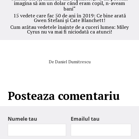
imagina să am un dolar când eram copil, n-aveam
bani“
15 vedete care fac 50 de ani în 2019: Ce bine arată
Gwen Stefani și Cate Blanchett!
Cum arătau vedetele înainte de a cuceri lumea: Miley
Cyrus nu va mai fi niciodată ca atunci!
De
Daniel Dumitrescu
Posteaza comentariu
Numele tau
Emailul tau