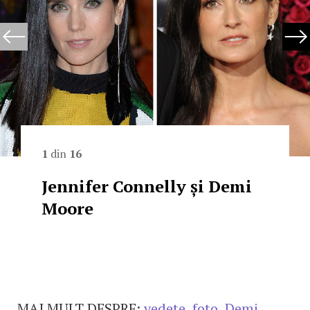
1
din
16
Jennifer Connelly și Demi
Moore
MAI MULT DESPRE:
vedete
,
foto
,
Demi