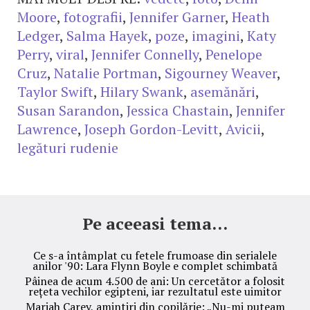
Moore
,
fotografii
,
Jennifer Garner
,
Heath
Ledger
,
Salma Hayek
,
poze
,
imagini
,
Katy
Perry
,
viral
,
Jennifer Connelly
,
Penelope
Cruz
,
Natalie Portman
,
Sigourney Weaver
,
Taylor Swift
,
Hilary Swank
,
asemănări
,
Susan Sarandon
,
Jessica Chastain
,
Jennifer
Lawrence
,
Joseph Gordon-Levitt
,
Avicii
,
legături rudenie
Pe aceeasi tema...
Ce s-a întâmplat cu fetele frumoase din serialele
anilor '90: Lara Flynn Boyle e complet schimbată
Pâinea de acum 4.500 de ani: Un cercetător a folosit
rețeta vechilor egipteni, iar rezultatul este uimitor
Mariah Carey, amintiri din copilărie: „Nu-mi puteam