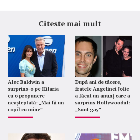
Citeste mai mult
Alec Baldwin a
După ani de tăcere,
surprins-o pe Hilaria
fratele Angelinei Jolie
cu o propunere
a făcut un anunț care a
neașteptată: „Mai fă un
surprins Hollywoodul:
copil cu mine”
„Sunt gay”