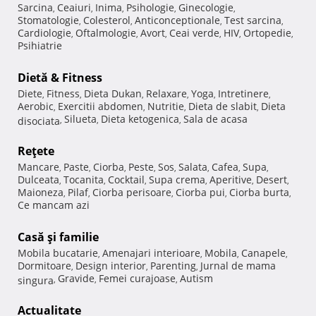
Sarcina
Ceaiuri
Inima
Psihologie
Ginecologie
,
,
,
,
,
Stomatologie
Colesterol
Anticonceptionale
Test sarcina
,
,
,
,
Cardiologie
Oftalmologie
Avort
Ceai verde
HIV
Ortopedie
,
,
,
,
,
,
Psihiatrie
Dietă & Fitness
Diete
Fitness
Dieta Dukan
Relaxare
Yoga
Intretinere
,
,
,
,
,
,
Aerobic
Exercitii abdomen
Nutritie
Dieta de slabit
Dieta
,
,
,
,
Silueta
Dieta ketogenica
Sala de acasa
disociata
,
,
,
Reţete
Mancare
Paste
Ciorba
Peste
Sos
Salata
Cafea
Supa
,
,
,
,
,
,
,
,
Dulceata
Tocanita
Cocktail
Supa crema
Aperitive
Desert
,
,
,
,
,
,
Maioneza
Pilaf
Ciorba perisoare
Ciorba pui
Ciorba burta
,
,
,
,
,
Ce mancam azi
Casă şi familie
Mobila bucatarie
Amenajari interioare
Mobila
Canapele
,
,
,
,
Dormitoare
Design interior
Parenting
Jurnal de mama
,
,
,
Gravide
Femei curajoase
Autism
singura
,
,
,
Actualitate