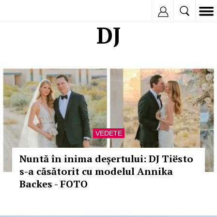
Inregistreaza
DJ
VEDETE
Nuntă în inima deșertului: DJ Tiësto
s-a căsătorit cu modelul Annika
Backes - FOTO