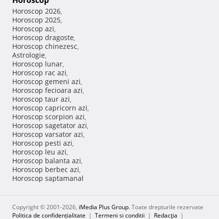
Horoscop
Horoscop 2026
,
Horoscop 2025
,
Horoscop azi
,
Horoscop dragoste
,
Horoscop chinezesc
,
Astrologie
,
Horoscop lunar
,
Horoscop rac azi
,
Horoscop gemeni azi
,
Horoscop fecioara azi
,
Horoscop taur azi
,
Horoscop capricorn azi
,
Horoscop scorpion azi
,
Horoscop sagetator azi
,
Horoscop varsator azi
,
Horoscop pesti azi
,
Horoscop leu azi
,
Horoscop balanta azi
,
Horoscop berbec azi
,
Horoscop saptamanal
Copyright © 2001-2026,
iMedia Plus Group
. Toate drepturile rezervate
Politica de confidențialitate
|
Termeni si conditii
|
Redacţia
|