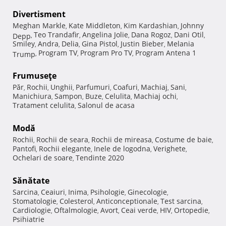
Divertisment
Meghan Markle
Kate Middleton
Kim Kardashian
Johnny
,
,
,
Teo Trandafir
Angelina Jolie
Dana Rogoz
Dani Otil
Depp
,
,
,
,
,
Smiley
Andra
Delia
Gina Pistol
Justin Bieber
Melania
,
,
,
,
,
Program TV
Program Pro TV
Program Antena 1
Trump
,
,
,
Frumuseţe
Păr
Rochii
Unghii
Parfumuri
Coafuri
Machiaj
Sani
,
,
,
,
,
,
,
Manichiura
Sampon
Buze
Celulita
Machiaj ochi
,
,
,
,
,
Tratament celulita
Salonul de acasa
,
Modă
Rochii
Rochii de seara
Rochii de mireasa
Costume de baie
,
,
,
,
Pantofi
Rochii elegante
Inele de logodna
Verighete
,
,
,
,
Ochelari de soare
Tendinte 2020
,
Sănătate
Sarcina
Ceaiuri
Inima
Psihologie
Ginecologie
,
,
,
,
,
Stomatologie
Colesterol
Anticonceptionale
Test sarcina
,
,
,
,
Cardiologie
Oftalmologie
Avort
Ceai verde
HIV
Ortopedie
,
,
,
,
,
,
Psihiatrie