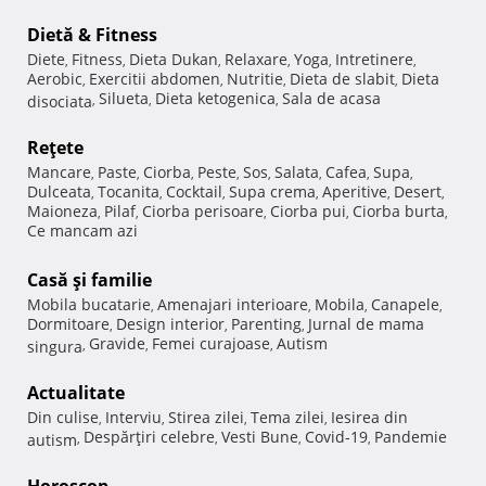
Dietă & Fitness
Diete
Fitness
Dieta Dukan
Relaxare
Yoga
Intretinere
,
,
,
,
,
,
Aerobic
Exercitii abdomen
Nutritie
Dieta de slabit
Dieta
,
,
,
,
Silueta
Dieta ketogenica
Sala de acasa
disociata
,
,
,
Reţete
Mancare
Paste
Ciorba
Peste
Sos
Salata
Cafea
Supa
,
,
,
,
,
,
,
,
Dulceata
Tocanita
Cocktail
Supa crema
Aperitive
Desert
,
,
,
,
,
,
Maioneza
Pilaf
Ciorba perisoare
Ciorba pui
Ciorba burta
,
,
,
,
,
Ce mancam azi
Casă şi familie
Mobila bucatarie
Amenajari interioare
Mobila
Canapele
,
,
,
,
Dormitoare
Design interior
Parenting
Jurnal de mama
,
,
,
Gravide
Femei curajoase
Autism
singura
,
,
,
Actualitate
Din culise
Interviu
Stirea zilei
Tema zilei
Iesirea din
,
,
,
,
Despărţiri celebre
Vesti Bune
Covid-19
Pandemie
autism
,
,
,
,