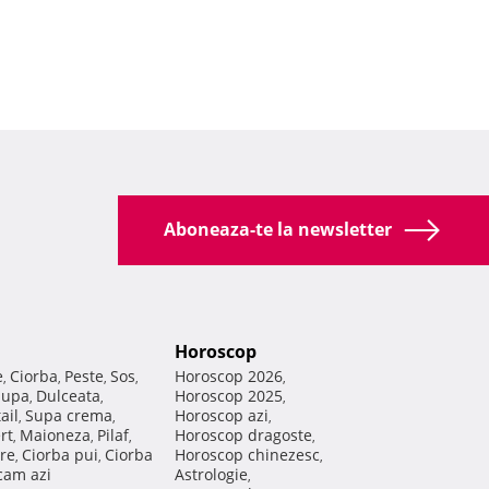
Aboneaza-te la newsletter
Horoscop
e
Ciorba
Peste
Sos
Horoscop 2026
,
,
,
,
,
Supa
Dulceata
Horoscop 2025
,
,
,
ail
Supa crema
Horoscop azi
,
,
,
rt
Maioneza
Pilaf
Horoscop dragoste
,
,
,
,
re
Ciorba pui
Ciorba
Horoscop chinezesc
,
,
,
am azi
Astrologie
,