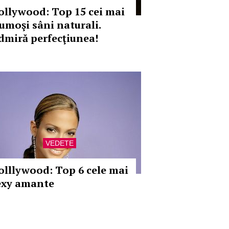
ollywood: Top 15 cei mai
rumoşi sâni naturali.
dmiră perfecţiunea!
VEDETE
olllywood: Top 6 cele mai
exy amante