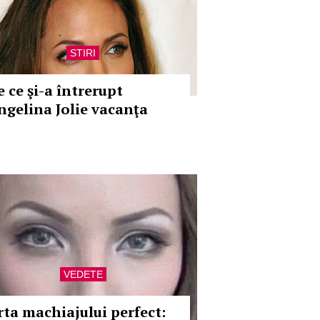
STIRI
e ce şi-a întrerupt
ngelina Jolie vacanţa
VEDETE
rta machiajului perfect: