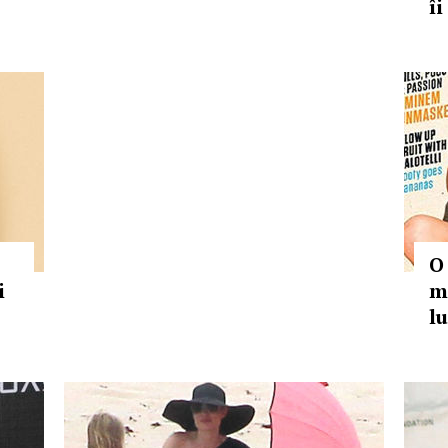
îi
O
i
m
l