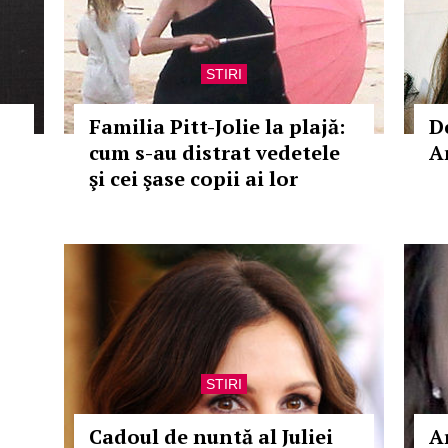
STIRI
Familia Pitt-Jolie la plajă:
D
cum s-au distrat vedetele
A
şi cei şase copii ai lor
STIRI
Cadoul de nuntă al Juliei
A