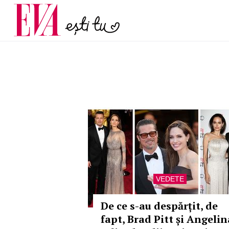
menopauză și când ar t
Carieră
la medic
Actualitate
VEDETE
De ce s-au despărțit, de
fapt, Brad Pitt și Angelin