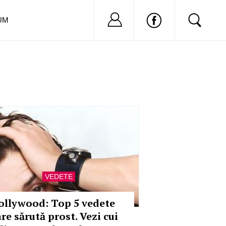
Nu ai cont?
Inregistreaza-
UM
VEDETE
ollywood: Top 5 vedete
re sărută prost. Vezi cui