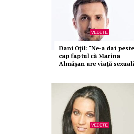
VEDETE
Dani Oţil: "Ne-a dat pest
cap faptul că Marina
Almăşan are viaţă sexual
VEDETE