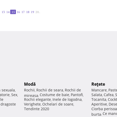
13
14
15
16
17
18
19
20..
Modă
Reţete
a sexuala
Rochii
Rochii de seara
Rochii de
Mancare
Past
,
,
,
,
atorie
Sex
Costume de baie
Pantofi
Salata
Cafea
,
,
mireasa
,
,
,
,
,
ale
Rochii elegante
Inele de logodna
Tocanita
Cockt
,
,
,
e dragoste
Verighete
Ochelari de soare
Aperitive
Dese
,
,
,
Tendinte 2020
Ciorba perisoa
Ce manc
burta
,