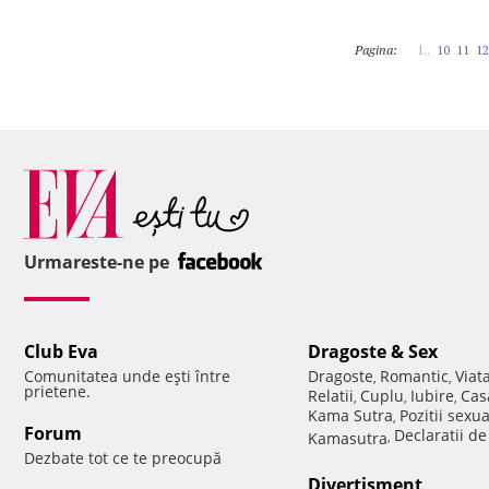
Pagina:
1..
10
11
12
Urmareste-ne pe
Club Eva
Dragoste & Sex
Comunitatea unde eşti între
Dragoste
Romantic
Viat
,
,
prietene.
Relatii
Cuplu
Iubire
Cas
,
,
,
Kama Sutra
Pozitii sexu
,
Forum
Declaratii d
Kamasutra
,
Dezbate tot ce te preocupă
Divertisment