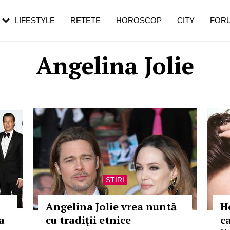
rebui să mergi
și 60 de ani. De ce te trezești mai des
pe măsură ce înaintezi în vârstă
LIFESTYLE
RETETE
HOROSCOP
CITY
FOR
Angelina Jolie
STIRI
Angelina Jolie vrea nuntă
H
a
cu tradiţii etnice
ca