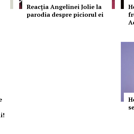
Reacția Angelinei Jolie la
H
parodia despre piciorul ei
f
A
e
H
s
i!