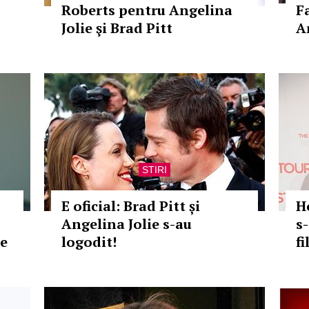
Roberts pentru Angelina
F
Jolie şi Brad Pitt
A
STIRI
E oficial: Brad Pitt și
H
Angelina Jolie s-au
s
ie
logodit!
fi