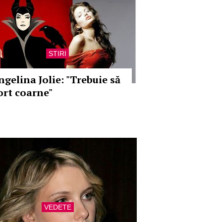
STIRI
ngelina Jolie: "Trebuie să
ort coarne"
VEDETE