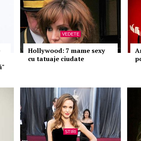
VEDETE
e
Hollywood: 7 mame sexy
A
cu tatuaje ciudate
p
ă"
STIRI