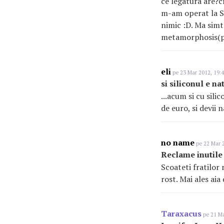
ce legatura are?cr
m-am operat la Si
nimic :D. Ma simt
metamorphosis(pun
eli
pe 23 Mar 2012, 19:
si siliconul e nat
...acum si cu sili
de euro, si devii 
no name
pe 22 Mar 2
Reclame inutile
Scoateti fratilor 
rost. Mai ales aia
Taraxacus
pe 21 Ma