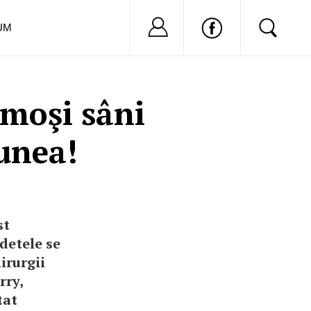
Nu ai cont?
Inregistreaza-
UM
umoşi sâni
unea!
st
edetele se
irurgii
rry,
tat