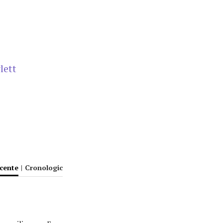
lett
ecente
|
Cronologic