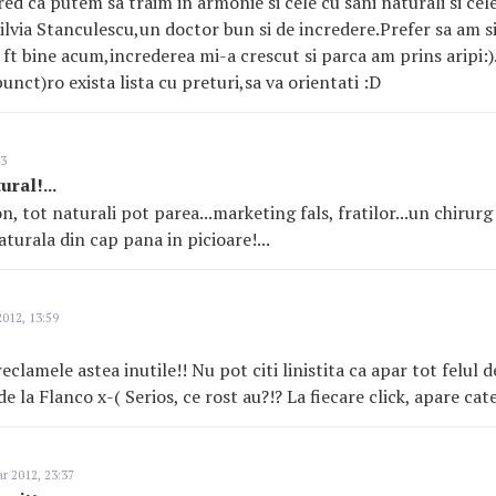
ed ca putem sa traim in armonie si cele cu sani naturali si cele
lvia Stanculescu,un doctor bun si de incredere.Prefer sa am s
 ft bine acum,increderea mi-a crescut si parca am prins aripi:).
ct)ro exista lista cu preturi,sa va orientati :D
43
ural!...
con, tot naturali pot parea...marketing fals, fratilor...un chirur
naturala din cap pana in picioare!...
012, 13:59
reclamele astea inutile!! Nu pot citi linistita ca apar tot felul 
 de la Flanco x-( Serios, ce rost au?!? La fiecare click, apare cat
r 2012, 23:37