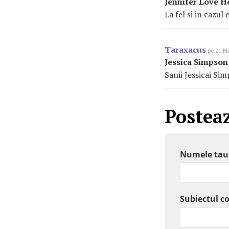
Jennifer Love H
La fel si in cazul e
Taraxacus
pe 21 Ma
Jessica Simpson
Sanii Jessicai Sim
Postea
Numele tau
Subiectul c