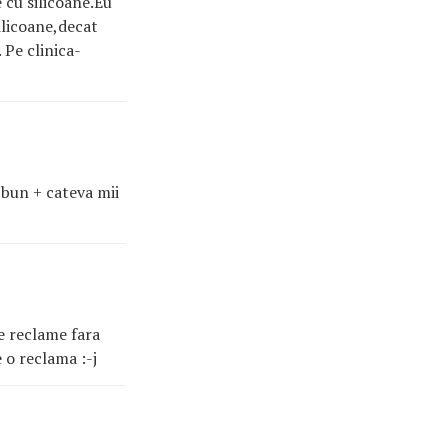
 cu silicoane.Eu
ilicoane,decat
 Pe clinica-
g bun + cateva mii
de reclame fara
e o reclama :-j