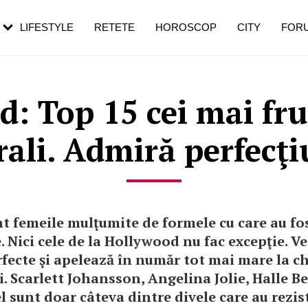
rezești mai des
Cât durează, cum te pregătești și cât
i în vârstă
de dureroasă este investigația
LIFESTYLE
RETETE
HOROSCOP
CITY
FOR
: Top 15 cei mai fr
ali. Admiră perfecţi
t femeile mulţumite de formele cu care au fo
. Nici cele de la Hollywood nu fac excepţie. V
fecte şi apelează în număr tot mai mare la ch
i. Scarlett Johansson, Angelina Jolie, Halle Be
el sunt doar câteva dintre divele care au rezis