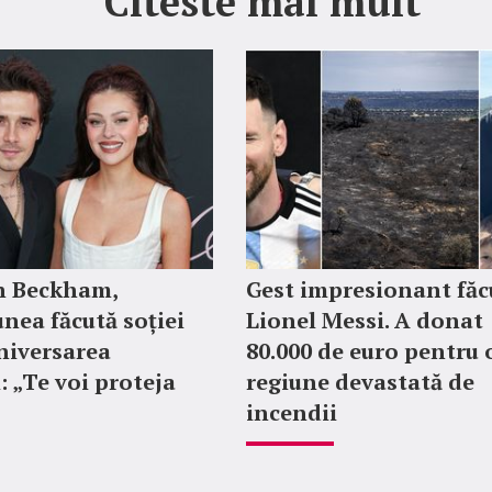
Citeste mai mult
n Beckham,
Gest impresionant făc
nea făcută soției
Lionel Messi. A donat
aniversarea
80.000 de euro pentru 
: „Te voi proteja
regiune devastată de
incendii