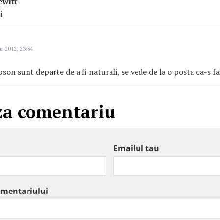
ewitt
i
r 2012, 23:34
pson sunt departe de a fi naturali, se vede de la o posta ca-s fa
za comentariu
Emailul tau
omentariului