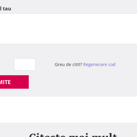
l tau
Greu de citit?
Regenerare cod
MITE