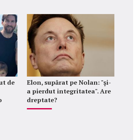
ut de
Elon, supărat pe Nolan: "şi-
a pierdut integritatea". Are
o
dreptate?