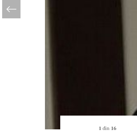
1
din
16