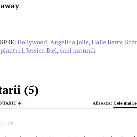
haway
SPRE:
Hollywood
,
Angelina Jolie
,
Halle Berry
,
Scar
planturi
,
Jessica Biel
,
sani naturali
rii (5)
NTARIU
Afiseaza:
Cele mai r
12, 09:35