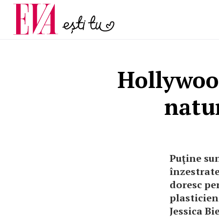
și 60 de ani. De ce te t
Carieră
pe măsură ce înaintez
Actualitate
Hollywood
natur
Puţine sun
înzestrate
doresc per
plasticien
Jessica Bi