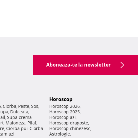
Aboneaza-te la newsletter
Horoscop
e
Ciorba
Peste
Sos
Horoscop 2026
,
,
,
,
,
Supa
Dulceata
Horoscop 2025
,
,
,
ail
Supa crema
Horoscop azi
,
,
,
rt
Maioneza
Pilaf
Horoscop dragoste
,
,
,
,
re
Ciorba pui
Ciorba
Horoscop chinezesc
,
,
,
am azi
Astrologie
,