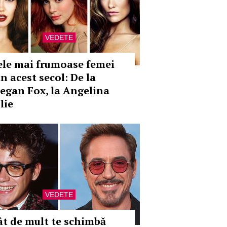
VEDETE
ele mai frumoase femei
n acest secol: De la
egan Fox, la Angelina
lie
VEDETE
ât de mult te schimbă