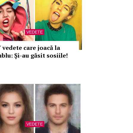
VEDETE
7 vedete care joacă la
blu: Și-au găsit sosiile!
VEDETE