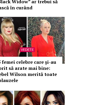
Black Widow” ar trebui să
ască în curând
VEDETE
5 femei celebre care și-au
orit să arate mai bine:
ebel Wilson merită toate
plauzele