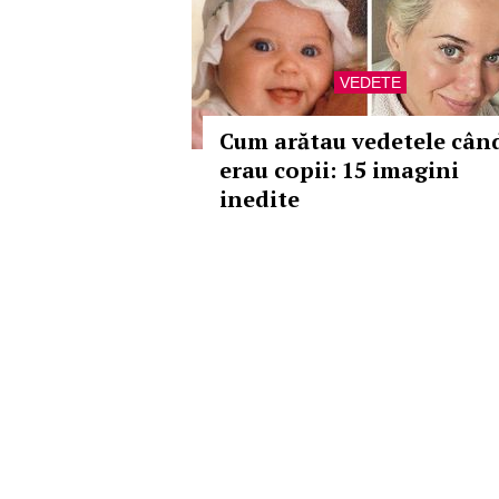
VEDETE
Cum arătau vedetele cân
erau copii: 15 imagini
inedite