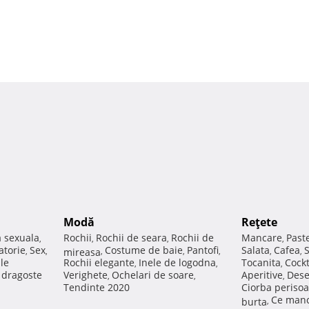
Modă
Reţete
a sexuala
Rochii
Rochii de seara
Rochii de
Mancare
Past
,
,
,
,
atorie
Sex
Costume de baie
Pantofi
Salata
Cafea
,
,
mireasa
,
,
,
,
,
ale
Rochii elegante
Inele de logodna
Tocanita
Cockt
,
,
,
e dragoste
Verighete
Ochelari de soare
Aperitive
Dese
,
,
,
Tendinte 2020
Ciorba perisoa
Ce manc
burta
,