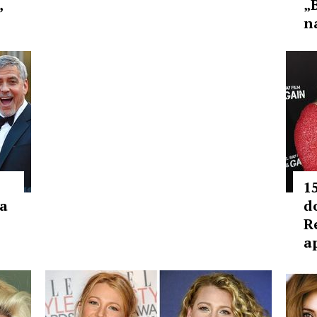
,
„
n
1
ca
d
R
a