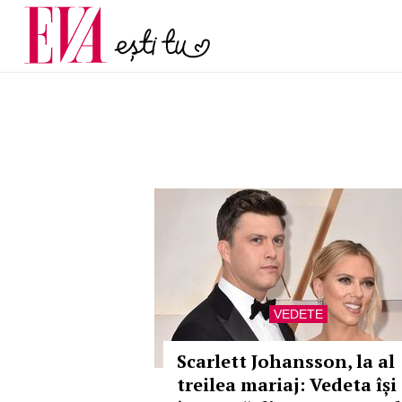
menopauză și când ar t
Carieră
la medic
Actualitate
VEDETE
Scarlett Johansson, la al
treilea mariaj: Vedeta își