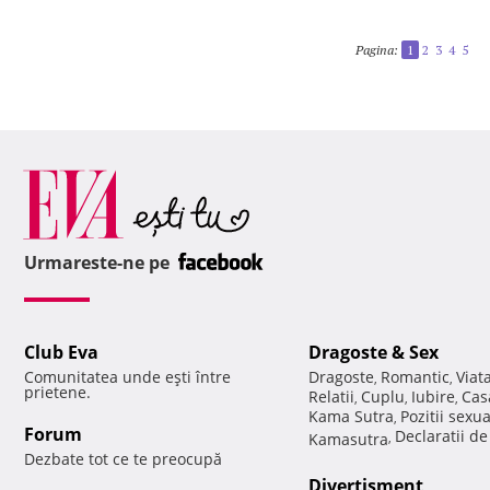
Pagina:
1
2
3
4
5
Urmareste-ne pe
Club Eva
Dragoste & Sex
Comunitatea unde eşti între
Dragoste
Romantic
Viat
,
,
prietene.
Relatii
Cuplu
Iubire
Cas
,
,
,
Kama Sutra
Pozitii sexu
,
Forum
Declaratii d
Kamasutra
,
Dezbate tot ce te preocupă
Divertisment