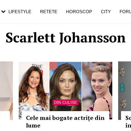
rebui să mergi
și 60 de ani. De ce te trezești mai des
pe măsură ce înaintezi în vârstă
LIFESTYLE
RETETE
HOROSCOP
CITY
FOR
Scarlett Johansson
DIN CULISE
Cele mai bogate actrițe din
S
lume
î