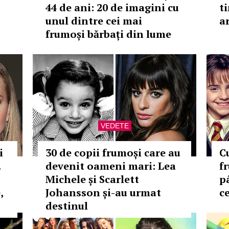
44 de ani: 20 de imagini cu
t
unul dintre cei mai
a
frumoși bărbați din lume
VEDETE
i
30 de copii frumoși care au
C
.
devenit oameni mari: Lea
f
Michele și Scarlett
p
,
Johansson și-au urmat
c
destinul