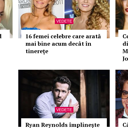
VEDETE
d
16 femei celebre care arată
C
mai bine acum decât în
di
tinerețe
M
Jo
VEDETE
Ryan Reynolds împlinește
C