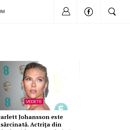
Nu ai cont?
Inregistreaza-
UM
VEDETE
carlett Johansson este
nsărcinată. Actrița din