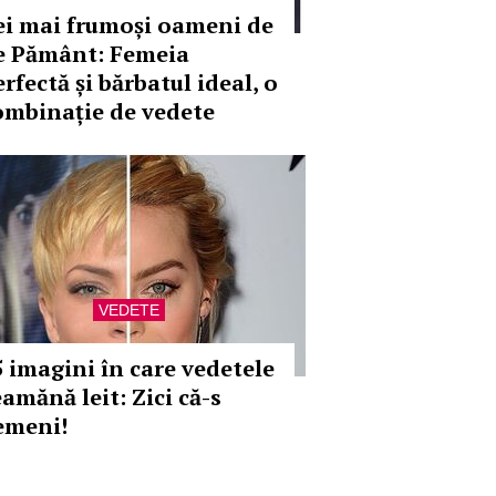
ei mai frumoși oameni de
e Pământ: Femeia
rfectă și bărbatul ideal, o
ombinație de vedete
VEDETE
5 imagini în care vedetele
eamănă leit: Zici că-s
emeni!