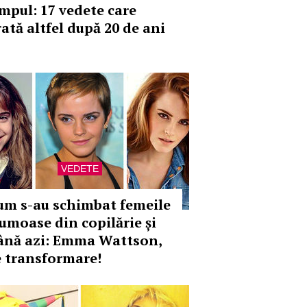
impul: 17 vedete care
rată altfel după 20 de ani
VEDETE
um s-au schimbat femeile
rumoase din copilărie și
ână azi: Emma Wattson,
e transformare!