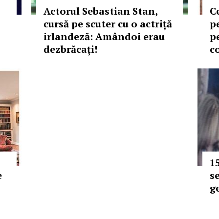
Actorul Sebastian Stan,
C
cursă pe scuter cu o actriță
p
irlandeză: Amândoi erau
pe
dezbrăcați!
c
1
e
s
g