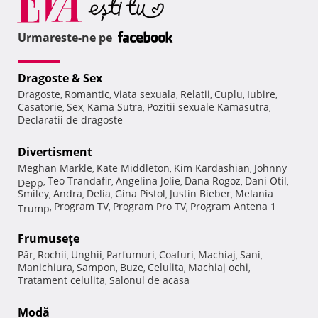
Urmareste-ne pe
Dragoste & Sex
Dragoste
Romantic
Viata sexuala
Relatii
Cuplu
Iubire
,
,
,
,
,
,
Casatorie
Sex
Kama Sutra
Pozitii sexuale Kamasutra
,
,
,
,
Declaratii de dragoste
Divertisment
Meghan Markle
Kate Middleton
Kim Kardashian
Johnny
,
,
,
Teo Trandafir
Angelina Jolie
Dana Rogoz
Dani Otil
Depp
,
,
,
,
,
Smiley
Andra
Delia
Gina Pistol
Justin Bieber
Melania
,
,
,
,
,
Program TV
Program Pro TV
Program Antena 1
Trump
,
,
,
Frumuseţe
Păr
Rochii
Unghii
Parfumuri
Coafuri
Machiaj
Sani
,
,
,
,
,
,
,
Manichiura
Sampon
Buze
Celulita
Machiaj ochi
,
,
,
,
,
Tratament celulita
Salonul de acasa
,
Modă