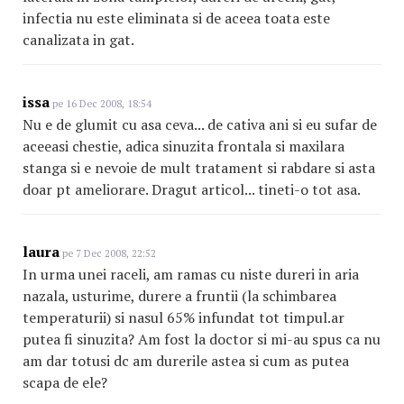
infectia nu este eliminata si de aceea toata este
canalizata in gat.
issa
pe 16 Dec 2008, 18:54
Nu e de glumit cu asa ceva... de cativa ani si eu sufar de
aceeasi chestie, adica sinuzita frontala si maxilara
stanga si e nevoie de mult tratament si rabdare si asta
doar pt ameliorare. Dragut articol... tineti-o tot asa.
laura
pe 7 Dec 2008, 22:52
In urma unei raceli, am ramas cu niste dureri in aria
nazala, usturime, durere a fruntii (la schimbarea
temperaturii) si nasul 65% infundat tot timpul.ar
putea fi sinuzita? Am fost la doctor si mi-au spus ca nu
am dar totusi dc am durerile astea si cum as putea
scapa de ele?