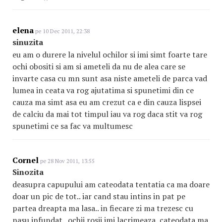
elena
pe 10 Dec 2011, 22:38
sinuzita
eu am o durere la nivelul ochilor si imi simt foarte tare
ochi obositi si am si ameteli da nu de alea care se
invarte casa cu mn sunt asa niste ameteli de parca vad
lumea in ceata va rog ajutatima si spunetimi din ce
cauza ma simt asa eu am crezut ca e din cauza lispsei
de calciu da mai tot timpul iau va rog daca stit va rog
spunetimi ce sa fac va multumesc
Cornel
pe 28 Nov 2011, 13:55
Sinozita
deasupra capupului am cateodata tentatia ca ma doare
doar un pic de tot.. iar cand stau intins in pat pe
partea dreapta ma lasa.. in fiecare zi ma trezesc cu
nasu infundat.. ochii rosii imi lacrimeaza, cateodata ma