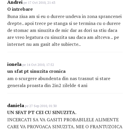
Andrei
pe 17 Oct 2010, 21:43
O intrebare
Buna ziua am si eu o durere undeva in zona sprancenei
drepte.. apoi trece pe stanga si se termina cu o durere
de stomac am sinuzita de mic dar as dori sa stiu daca
are vreo legatura cu sinuzita sau daca am altceva .. pe
internet nu am gasit alte subiecte..
ionela
pe 14 Oct 2010, 17:52
un sfat pt sinuzita cronica
am o scurgere abundenta din nas trasnut si stare
generala proasta din 2in2 zilelde 4 ani
daniela
pe 27 Sep 2010, 01:30
UN SFAT PT CEI CU SINUZITA.
INCERCATI SA VA GASITI PROBABILELE ALIMENTE
CARE VA PROVOACA SINUZITA. MIE O FRANTUZOICA