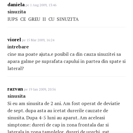
daniela
pe 1 Aug 2009, 13:46
sinuzita
IUPS CE GREU II CU SINUZITA
viorel
pe 15 Mar 2009, 16:24
intrebare
cine ma poate ajuta.e posibil ca din cauza sinuzitei sa
apara galme pe suprafata capului in partea din spate si
lateral?
razvan
pe 19 Ian 2009, 20:56
sinusita
Si eu am sinusita de 2 ani. Am fost operat de deviatie
de sept. dupa asta au icetat durerile cauzate de
sinusita. Dupa 4-5 luni au aparut. Am aceleasi
simptome: dureri de cap in zona frontala dar si
laterala in zona tamplelor, dureri de urechi, gat,