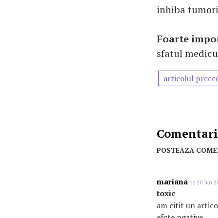
inhiba tumori
Foarte impo
sfatul medicu
articolul prece
Comentarii
POSTEAZA COME
mariana
pe 20 Iun 2
toxic
am citit un artic
efcte ngative