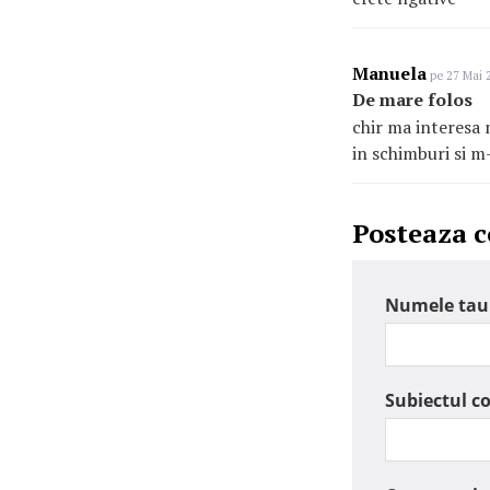
Manuela
pe 27 Mai 2
De mare folos
chir ma interesa 
in schimburi si m
Posteaza 
Numele tau
Subiectul c