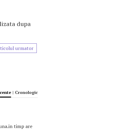
lizata dupa
ticolul urmator
ecente
|
Cronologic
buna.in timp are