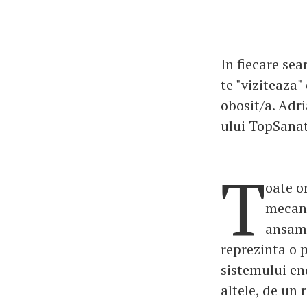
In fiecare sea
te "viziteaza"
obosit/a. Adri
ului TopSanat
T
oate o
mecani
ansamb
reprezinta o 
sistemului en
altele, de un