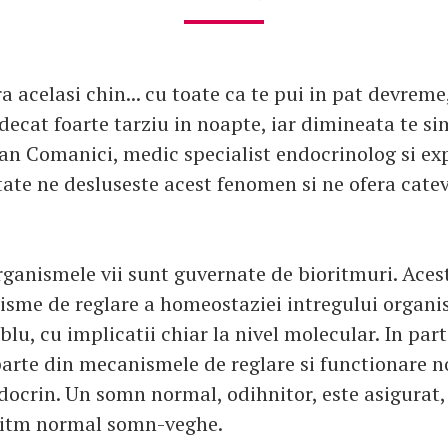
ra acelasi chin... cu toate ca te pui in pat devrem
 decat foarte tarziu in noapte, iar dimineata te si
an Comanici, medic specialist endocrinolog si exp
ate ne desluseste acest fenomen si ne ofera cateva
rganismele vii sunt guvernate de bioritmuri. Aces
sme de reglare a homeostaziei intregului organi
lu, cu implicatii chiar la nivel molecular. In part
parte din mecanismele de reglare si functionare 
docrin. Un somn normal, odihnitor, este asigurat,
 ritm normal somn-veghe.