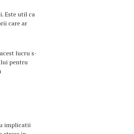
. Este util ca
rii care ar
acest lucru s-
ului pentru
u
u implicatii
 stress in