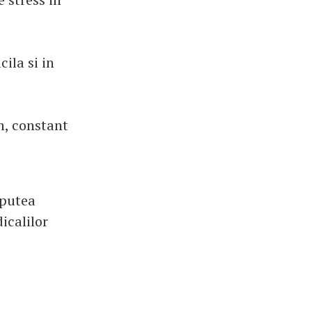
ila si in
n, constant
 putea
icalilor