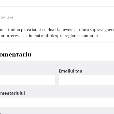
007, 15:08
melatonina pt. ca iau si eu doar la nevoie dar fara supraveghe
-ar interesa sastiu mai mult despre reglarea somnului
comentariu
Emailul tau
omentariului