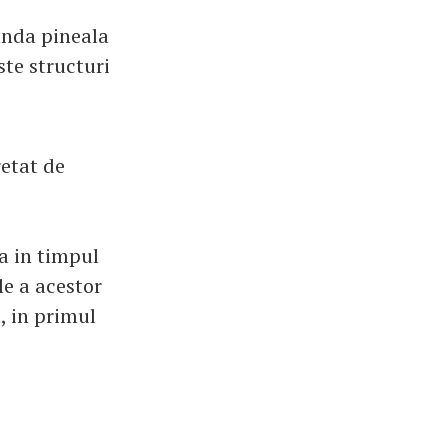
anda pineala
ste structuri
retat de
a in timpul
le a acestor
, in primul