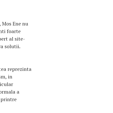
e, Mos Ene nu
mti foarte
ert al site-
 solutii.
tea reprezinta
sm, in
icular
normala a
 printre