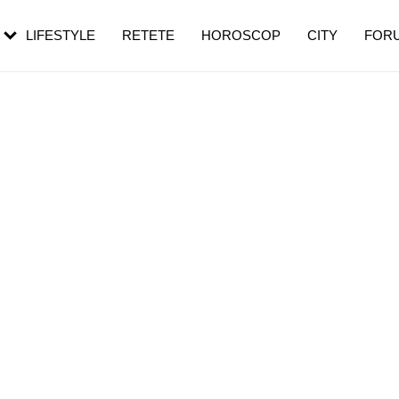
rebui să mergi
și 60 de ani. De ce te trezești mai des
pe măsură ce înaintezi în vârstă
LIFESTYLE
RETETE
HOROSCOP
CITY
FOR