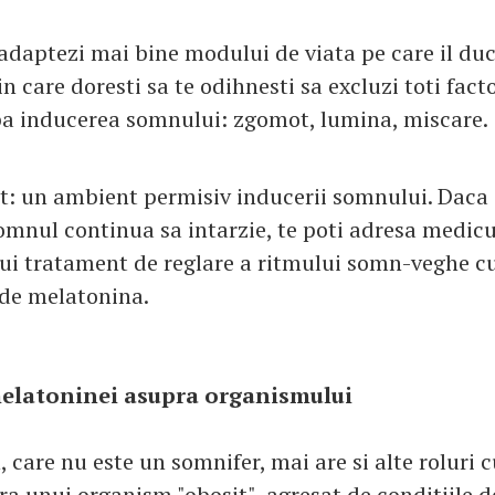
adaptezi mai bine modului de viata pe care il duci
 care doresti sa te odihnesti sa excluzi toti facto
a inducerea somnului: zgomot, lumina, miscare.
t: un ambient permisiv inducerii somnului. Daca 
 somnul continua sa intarzie, te poti adresa medic
nui tratament de reglare a ritmului somn-veghe c
de melatonina.
melatoninei asupra organismului
care nu este un somnifer, mai are si alte roluri c
a unui organism "obosit", agresat de conditiile de