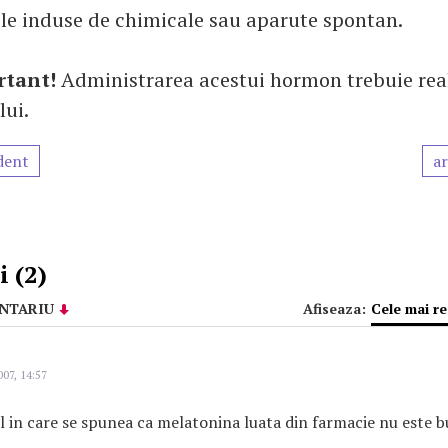
le induse de chimicale sau aparute spontan.
rtant!
Administrarea acestui hormon trebuie rea
lui.
dent
ar
 (2)
NTARIU
Afiseaza:
Cele mai r
007, 14:57
ol in care se spunea ca melatonina luata din farmacie nu este 