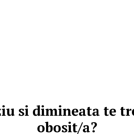
u si dimineata te tr
obosit/a?