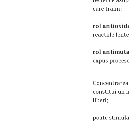
care traim:
rol antioxi
reactiile len
rol antimut
expus procesel
Concentrarea i
constitui un 
liberi;
poate stimul