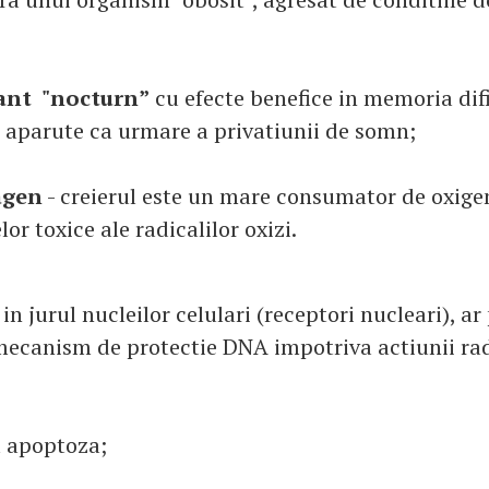
dant "nocturn”
cu efecte benefice in memoria dific
te aparute ca urmare a privatiunii de somn;
agen
- creierul este un mare consumator de oxige
or toxice ale radicalilor oxizi.
n jurul nucleilor celulari (receptori nucleari), ar
mecanism de protectie DNA impotriva actiunii rad
a apoptoza;