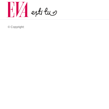
menopauză și când ar t
Carieră
la medic
Actualitate
© Copyright: