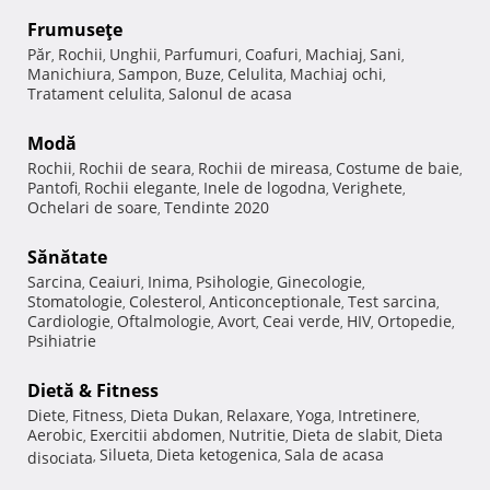
Frumuseţe
Păr
Rochii
Unghii
Parfumuri
Coafuri
Machiaj
Sani
,
,
,
,
,
,
,
Manichiura
Sampon
Buze
Celulita
Machiaj ochi
,
,
,
,
,
Tratament celulita
Salonul de acasa
,
Modă
Rochii
Rochii de seara
Rochii de mireasa
Costume de baie
,
,
,
,
Pantofi
Rochii elegante
Inele de logodna
Verighete
,
,
,
,
Ochelari de soare
Tendinte 2020
,
Sănătate
Sarcina
Ceaiuri
Inima
Psihologie
Ginecologie
,
,
,
,
,
Stomatologie
Colesterol
Anticonceptionale
Test sarcina
,
,
,
,
Cardiologie
Oftalmologie
Avort
Ceai verde
HIV
Ortopedie
,
,
,
,
,
,
Psihiatrie
Dietă & Fitness
Diete
Fitness
Dieta Dukan
Relaxare
Yoga
Intretinere
,
,
,
,
,
,
Aerobic
Exercitii abdomen
Nutritie
Dieta de slabit
Dieta
,
,
,
,
Silueta
Dieta ketogenica
Sala de acasa
disociata
,
,
,