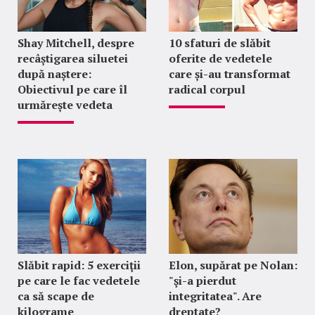
Shay Mitchell, despre
10 sfaturi de slăbit
recâștigarea siluetei
oferite de vedetele
după naștere:
care și-au transformat
Obiectivul pe care îl
radical corpul
urmărește vedeta
Slăbit rapid: 5 exerciţii
Elon, supărat pe Nolan:
pe care le fac vedetele
"şi-a pierdut
ca să scape de
integritatea". Are
kilograme
dreptate?