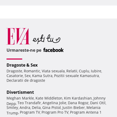
Urmareste-ne pe
Dragoste & Sex
Dragoste
Romantic
Viata sexuala
Relatii
Cuplu
Iubire
,
,
,
,
,
,
Casatorie
Sex
Kama Sutra
Pozitii sexuale Kamasutra
,
,
,
,
Declaratii de dragoste
Divertisment
Meghan Markle
Kate Middleton
Kim Kardashian
Johnny
,
,
,
Teo Trandafir
Angelina Jolie
Dana Rogoz
Dani Otil
Depp
,
,
,
,
,
Smiley
Andra
Delia
Gina Pistol
Justin Bieber
Melania
,
,
,
,
,
Program TV
Program Pro TV
Program Antena 1
Trump
,
,
,