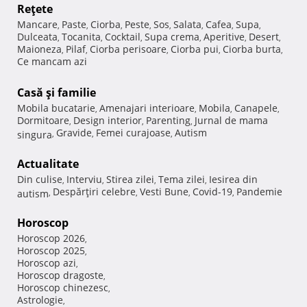
Reţete
Mancare
Paste
Ciorba
Peste
Sos
Salata
Cafea
Supa
,
,
,
,
,
,
,
,
Dulceata
Tocanita
Cocktail
Supa crema
Aperitive
Desert
,
,
,
,
,
,
Maioneza
Pilaf
Ciorba perisoare
Ciorba pui
Ciorba burta
,
,
,
,
,
Ce mancam azi
Casă şi familie
Mobila bucatarie
Amenajari interioare
Mobila
Canapele
,
,
,
,
Dormitoare
Design interior
Parenting
Jurnal de mama
,
,
,
Gravide
Femei curajoase
Autism
singura
,
,
,
Actualitate
Din culise
Interviu
Stirea zilei
Tema zilei
Iesirea din
,
,
,
,
Despărţiri celebre
Vesti Bune
Covid-19
Pandemie
autism
,
,
,
,
Horoscop
Horoscop 2026
,
Horoscop 2025
,
Horoscop azi
,
Horoscop dragoste
,
Horoscop chinezesc
,
Astrologie
,