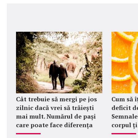
Cât trebuie să mergi pe jos
Cum să î
zilnic dacă vrei să trăiești
deficit d
mai mult. Numărul de pași
Semnalel
care poate face diferența
corpul ț