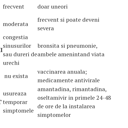
frecvent
doar uneori
frecvent si poate deveni
moderata
severa
congestia
sinusurilor
bronsita si pneumonie,
I
sau dureri de
ambele amenintand viata
urechi
vaccinarea anuala;
nu exista
medicamente antivirale
amantadina, rimantadina,
usureaza
oseltamivir in primele 24-48
T
temporar
de ore de la instalarea
simptomele
simptomelor