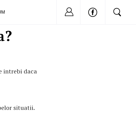
Nu ai cont?
Inregistreaza-
UM
a?
e intrebi daca
lor situatii.