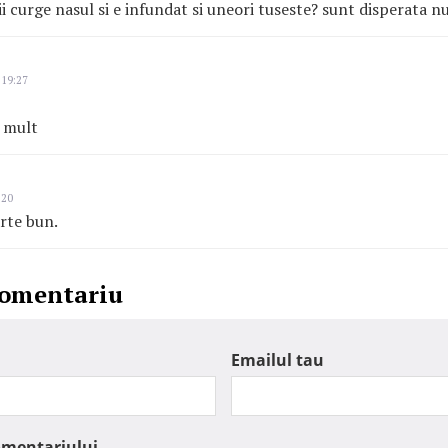
 ii curge nasul si e infundat si uneori tuseste? sunt disperata nu
 19:27
e mult
:20
arte bun.
comentariu
Emailul tau
omentariului