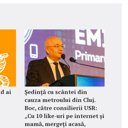
nd ai
Ședință cu scântei din
cauza metroului din Cluj.
Boc, către consilierii USR:
„Cu 10 like-uri pe internet și
mamă, mergeți acasă,