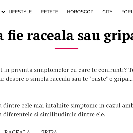
rezești mai des
Cât durează, cum te pregătești și cât
i în vârstă
de dureroasă este investigația
LIFESTYLE
RETETE
HOROSCOP
CITY
FOR
a fie raceala sau grip
t in privinta simptomelor cu care te confrunti? T
r despre o simpla raceala sau te "paste" o gripa...
a dintre cele mai intalnite simptome in cazul ambe
diferentele si similitudinile dintre ele.
RACEALA
GRIPA