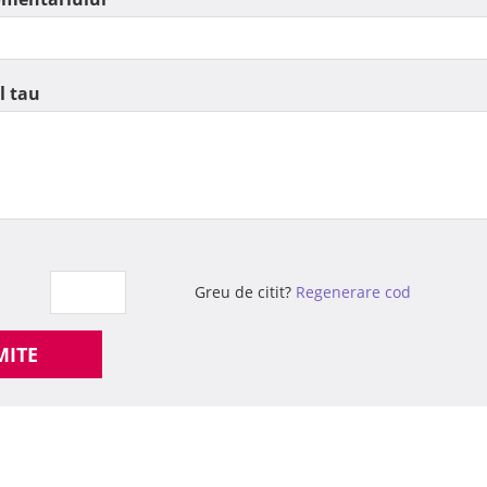
l tau
Greu de citit?
Regenerare cod
MITE