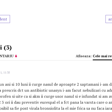
dent
ar
 (3)
NTARIU
Afiseaza:
Cele mai r
1, 11:35
un ani si 10 luni ii curge nasul de aproapte 2 saptamani i-am 
prescris dct un antibiotic unasyn i-am facut nebulizari cu ad
uprofen si uite ca si akm ii curge usor nasul si e infundat si am 
 3 ori ii dau preventiv eurespal el a fct pana la varsta care o a
sibil sa fie post virala bronsiolita la el mie frica sa nu faca iara