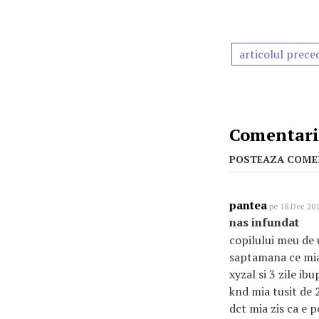
articolul prece
Comentarii
POSTEAZA COME
pantea
pe 18 Dec 201
nas infundat
copilului meu de 
saptamana ce mia 
xyzal si 3 zile ib
knd mia tusit de 2
dct mia zis ca e po