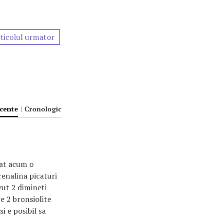
ticolul urmator
ecente
|
Cronologic
dat acum o
renalina picaturi
avut 2 dimineti
re 2 bronsiolite
si e posibil sa