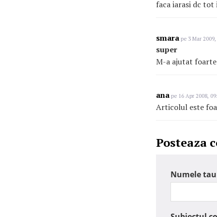
faca iarasi dc tot
smara
pe 3 Mar 2009,
super
M-a ajutat foart
ana
pe 16 Apr 2008, 09
Articolul este fo
Posteaza 
Numele tau
Subiectul c