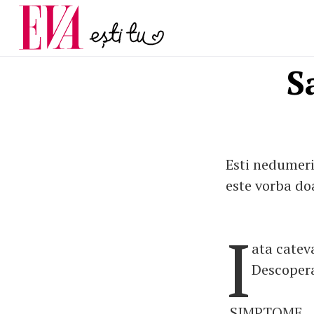
și 60 de ani. De ce te t
Carieră
pe măsură ce înaintez
Actualitate
S
Esti nedumeri
este vorba doa
I
ata catev
Descopera 
SIMPTOME