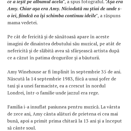
ce a ieșit pe albumul acela"
, a spus fotograful.
"Așa era
Amy. Chiar așa era Amy. Niciodată nu știai de unde s-
o iei, fiindcă ea își schimba continuu ideile"
, a răspuns
mama vedetei.
Pe cât de fericită și de sănătoasă apare în aceste
imagini de dinaintea debutului său muzical, pe atât de
nefericită și de slăbită avea să sfârșească artista după
ce a căzut în patima drogurilor și a băuturii.
Amy Winehouse ar fi împlinit în septembrie 35 de ani.
Născută la 14 septembrie 1983, fiică a unui şofer de
taxi şi a unei farmaciste, ea a crescut în nordul
Londrei, într-o familie unde jazzul era rege.
Familia i-a insuflat pasiunea pentru muzică. La vârsta
de zece ani, Amy cânta alături de prietena ei cea mai
bună, apoi a primit prima chitară la 13 ani şi a început
să cânte soul.