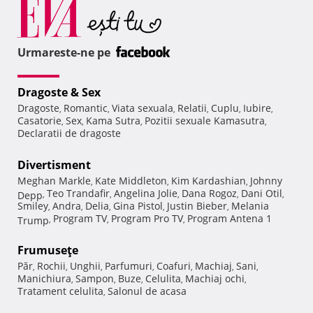
Urmareste-ne pe
Dragoste & Sex
Dragoste
Romantic
Viata sexuala
Relatii
Cuplu
Iubire
,
,
,
,
,
,
Casatorie
Sex
Kama Sutra
Pozitii sexuale Kamasutra
,
,
,
,
Declaratii de dragoste
Divertisment
Meghan Markle
Kate Middleton
Kim Kardashian
Johnny
,
,
,
Teo Trandafir
Angelina Jolie
Dana Rogoz
Dani Otil
Depp
,
,
,
,
,
Smiley
Andra
Delia
Gina Pistol
Justin Bieber
Melania
,
,
,
,
,
Program TV
Program Pro TV
Program Antena 1
Trump
,
,
,
Frumuseţe
Păr
Rochii
Unghii
Parfumuri
Coafuri
Machiaj
Sani
,
,
,
,
,
,
,
Manichiura
Sampon
Buze
Celulita
Machiaj ochi
,
,
,
,
,
Tratament celulita
Salonul de acasa
,