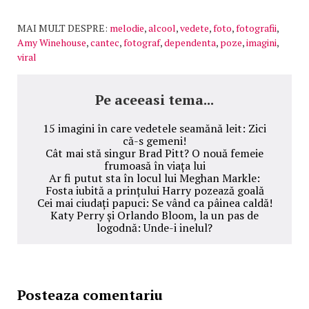
MAI MULT DESPRE:
melodie
,
alcool
,
vedete
,
foto
,
fotografii
,
Amy Winehouse
,
cantec
,
fotograf
,
dependenta
,
poze
,
imagini
,
viral
Pe aceeasi tema...
15 imagini în care vedetele seamănă leit: Zici
că-s gemeni!
Cât mai stă singur Brad Pitt? O nouă femeie
frumoasă în viața lui
Ar fi putut sta în locul lui Meghan Markle:
Fosta iubită a prințului Harry pozează goală
Cei mai ciudați papuci: Se vând ca pâinea caldă!
Katy Perry și Orlando Bloom, la un pas de
logodnă: Unde-i inelul?
Posteaza comentariu