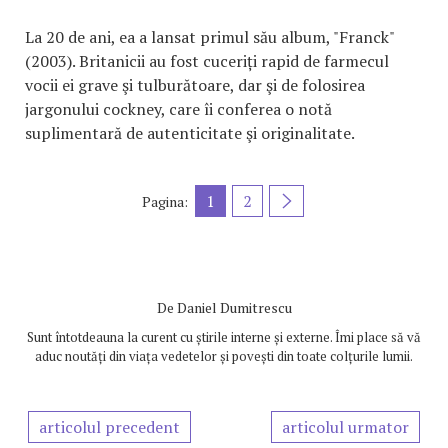
La 20 de ani, ea a lansat primul său album, "Franck"
(2003). Britanicii au fost cuceriți rapid de farmecul
vocii ei grave şi tulburătoare, dar şi de folosirea
jargonului cockney, care îi conferea o notă
suplimentară de autenticitate şi originalitate.
1
2
Pagina:
De
Daniel Dumitrescu
Sunt întotdeauna la curent cu știrile interne și externe. Îmi place să vă
aduc noutăți din viața vedetelor și povești din toate colțurile lumii.
articolul precedent
articolul urmator