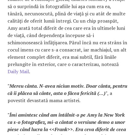
să o surprindă în fotografiile lui așa cum era ea,
tânără, necunoscută, plină de viață și cu atât de multe
calități de oferit lumii întregi. Cu un chip proaspăt,
Amy arată total diferit de cea care era în ultimele luni
de viață, când dependența începuse să-i
schimonosească înfățișarea. Părul încă nu era strâns în
cocul imens cu care s-a consacrat, iar machiajul, un alt
element complet diferit, era mai subtil, fără liniile
prelungite în exterior, care o caracterizau, notează
Daily Mail
.
"Mereu cânta. N-avea niciun motiv. Doar cânta, pentru
că îi plăcea să cânte, asta o făcea fericită (...)"
, a
povestit devastată mama artistei.
"Îmi amintesc când am întâlnit-o pe Amy la New York
ca s-o fotografiez, mi-a cântat o versiune demo a unor
piese când lucra la <<Frank>>. Era ceva diferit de ceea