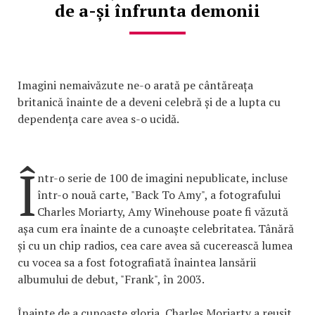
de a-și înfrunta demonii
Imagini nemaivăzute ne-o arată pe cântăreața
britanică înainte de a deveni celebră și de a lupta cu
dependența care avea s-o ucidă.
Î
ntr-o serie de 100 de imagini nepublicate, incluse
într-o nouă carte, "Back To Amy", a fotografului
Charles Moriarty, Amy Winehouse poate fi văzută
așa cum era înainte de a cunoaște celebritatea. Tânără
și cu un chip radios, cea care avea să cucerească lumea
cu vocea sa a fost fotografiată înaintea lansării
albumului de debut, "Frank", în 2003.
Înainte de a cunoaște gloria, Charles Moriarty a reușit