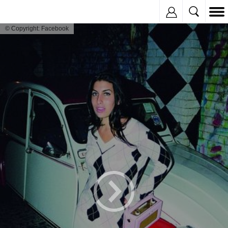
Inregistreaza
© Copyright: Facebook