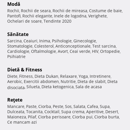
Modă
Rochii
Rochii de seara
Rochii de mireasa
Costume de baie
,
,
,
,
Pantofi
Rochii elegante
Inele de logodna
Verighete
,
,
,
,
Ochelari de soare
Tendinte 2020
,
Sănătate
Sarcina
Ceaiuri
Inima
Psihologie
Ginecologie
,
,
,
,
,
Stomatologie
Colesterol
Anticonceptionale
Test sarcina
,
,
,
,
Cardiologie
Oftalmologie
Avort
Ceai verde
HIV
Ortopedie
,
,
,
,
,
,
Psihiatrie
Dietă & Fitness
Diete
Fitness
Dieta Dukan
Relaxare
Yoga
Intretinere
,
,
,
,
,
,
Aerobic
Exercitii abdomen
Nutritie
Dieta de slabit
Dieta
,
,
,
,
Silueta
Dieta ketogenica
Sala de acasa
disociata
,
,
,
Reţete
Mancare
Paste
Ciorba
Peste
Sos
Salata
Cafea
Supa
,
,
,
,
,
,
,
,
Dulceata
Tocanita
Cocktail
Supa crema
Aperitive
Desert
,
,
,
,
,
,
Maioneza
Pilaf
Ciorba perisoare
Ciorba pui
Ciorba burta
,
,
,
,
,
Ce mancam azi