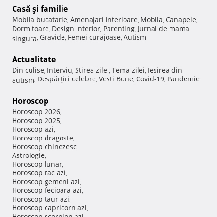
Casă şi familie
Mobila bucatarie
Amenajari interioare
Mobila
Canapele
,
,
,
,
Dormitoare
Design interior
Parenting
Jurnal de mama
,
,
,
Gravide
Femei curajoase
Autism
singura
,
,
,
Actualitate
Din culise
Interviu
Stirea zilei
Tema zilei
Iesirea din
,
,
,
,
Despărţiri celebre
Vesti Bune
Covid-19
Pandemie
autism
,
,
,
,
Horoscop
Horoscop 2026
,
Horoscop 2025
,
Horoscop azi
,
Horoscop dragoste
,
Horoscop chinezesc
,
Astrologie
,
Horoscop lunar
,
Horoscop rac azi
,
Horoscop gemeni azi
,
Horoscop fecioara azi
,
Horoscop taur azi
,
Horoscop capricorn azi
,
Horoscop scorpion azi
,