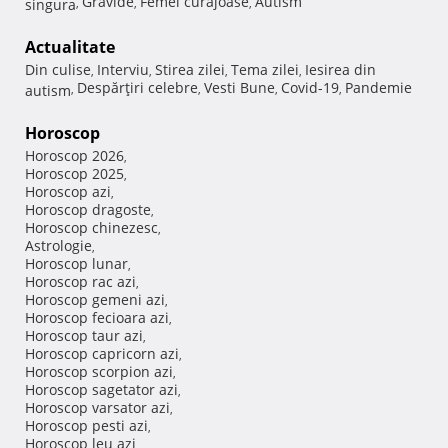
Gravide
Femei curajoase
Autism
singura
,
,
,
Actualitate
Din culise
Interviu
Stirea zilei
Tema zilei
Iesirea din
,
,
,
,
Despărţiri celebre
Vesti Bune
Covid-19
Pandemie
autism
,
,
,
,
Horoscop
Horoscop 2026
,
Horoscop 2025
,
Horoscop azi
,
Horoscop dragoste
,
Horoscop chinezesc
,
Astrologie
,
Horoscop lunar
,
Horoscop rac azi
,
Horoscop gemeni azi
,
Horoscop fecioara azi
,
Horoscop taur azi
,
Horoscop capricorn azi
,
Horoscop scorpion azi
,
Horoscop sagetator azi
,
Horoscop varsator azi
,
Horoscop pesti azi
,
Horoscop leu azi
,