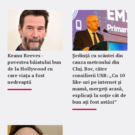
Keanu Reeves -
Ședință cu scântei din
povestea băiatului bun
cauza metroului din
de la Hollywood cu
Cluj. Boc, către
care viața a fost
consilierii USR: „Cu 10
nedreaptă
like-uri pe internet și
mamă, mergeți acasă,
explicați la soție cât de
bun ați fost astăzi”