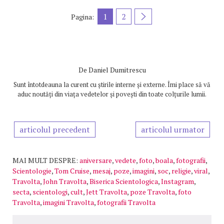
1
2
Pagina:
De
Daniel Dumitrescu
Sunt întotdeauna la curent cu știrile interne și externe. Îmi place să vă
aduc noutăți din viața vedetelor și povești din toate colțurile lumii.
articolul precedent
articolul urmator
MAI MULT DESPRE:
aniversare
,
vedete
,
foto
,
boala
,
fotografii
,
Scientologie
,
Tom Cruise
,
mesaj
,
poze
,
imagini
,
soc
,
religie
,
viral
,
Travolta
,
John Travolta
,
Biserica Scientologica
,
Instagram
,
secta
,
scientologi
,
cult
,
Jett Travolta
,
poze Travolta
,
foto
Travolta
,
imagini Travolta
,
fotografii Travolta