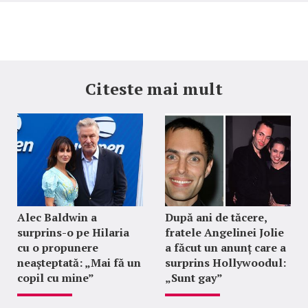
Citeste mai mult
Alec Baldwin a
După ani de tăcere,
surprins-o pe Hilaria
fratele Angelinei Jolie
cu o propunere
a făcut un anunț care a
neașteptată: „Mai fă un
surprins Hollywoodul:
copil cu mine”
„Sunt gay”