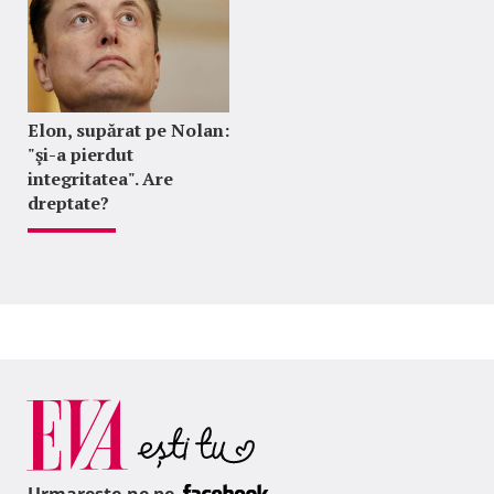
Elon, supărat pe Nolan:
"şi-a pierdut
integritatea". Are
dreptate?
Urmareste-ne pe