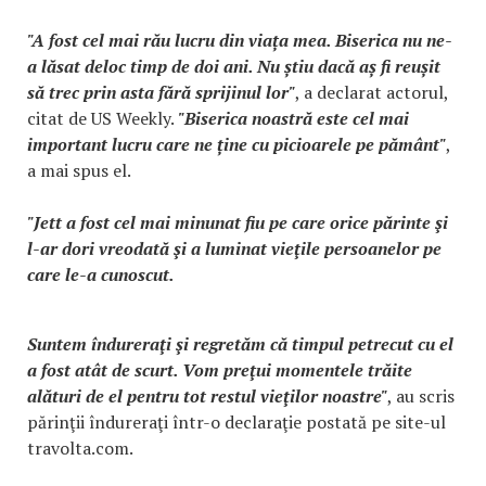
"A fost cel mai rău lucru din viața mea. Biserica nu ne-
a lăsat deloc timp de doi ani. Nu știu dacă aș fi reușit
să trec prin asta fără sprijinul lor"
, a declarat actorul,
citat de US Weekly.
"Biserica noastră este cel mai
important lucru care ne ține cu picioarele pe pământ"
,
a mai spus el.
"Jett a fost cel mai minunat fiu pe care orice părinte şi
l-ar dori vreodată şi a luminat vieţile persoanelor pe
care le-a cunoscut.
Suntem îndureraţi şi regretăm că timpul petrecut cu el
a fost atât de scurt. Vom preţui momentele trăite
alături de el pentru tot restul vieţilor noastre"
, au scris
părinţii îndureraţi într-o declaraţie postată pe site-ul
travolta.com.