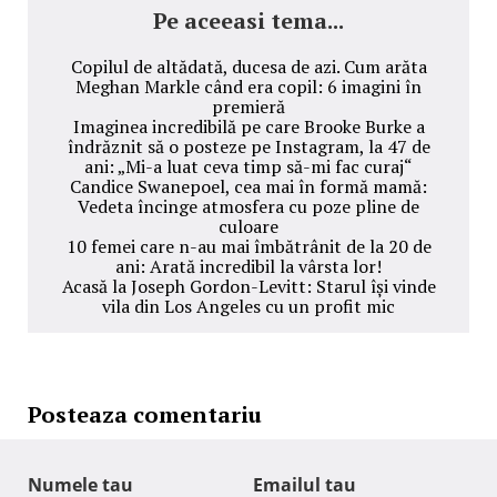
Pe aceeasi tema...
Copilul de altădată, ducesa de azi. Cum arăta
Meghan Markle când era copil: 6 imagini în
premieră
Imaginea incredibilă pe care Brooke Burke a
îndrăznit să o posteze pe Instagram, la 47 de
ani: „Mi-a luat ceva timp să-mi fac curaj“
Candice Swanepoel, cea mai în formă mamă:
Vedeta încinge atmosfera cu poze pline de
culoare
10 femei care n-au mai îmbătrânit de la 20 de
ani: Arată incredibil la vârsta lor!
Acasă la Joseph Gordon-Levitt: Starul își vinde
vila din Los Angeles cu un profit mic
Posteaza comentariu
Numele tau
Emailul tau