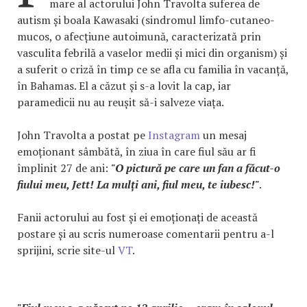
mare al actorului John Travolta suferea de
autism și boala Kawasaki (sindromul limfo-cutaneo-
mucos, o afecțiune autoimună, caracterizată prin
vasculita febrilă a vaselor medii și mici din organism) și
a suferit o criză în timp ce se afla cu familia în vacanță,
în Bahamas. El a căzut și s-a lovit la cap, iar
paramedicii nu au reușit să-i salveze viața.
John Travolta a postat pe
Instagram
un mesaj
emoționant sâmbătă, în ziua în care fiul său ar fi
împlinit 27 de ani:
"O pictură pe care un fan a făcut-o
fiului meu, Jett! La mulți ani, fiul meu, te iubesc!"
.
Fanii actorului au fost și ei emoționați de această
postare și au scris numeroase comentarii pentru a-l
sprijini, scrie site-ul
VT
.