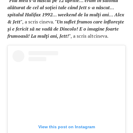
"Fiul meu s-a născut pe 12 aprilie... eram în salonul
alăturat de cel al soției tale când Jett s-a născut...
spitalul Halifax 1992... weekend de la mulți ani... Alex
& Jett"
, a scris cineva.
"Un suflet frumos care înflorește
și e fericit să ne vadă de Dincolo! E o imagine foarte
frumoasă! La mulți ani, Jett!"
, a scris altcineva.
View this post on Instagram