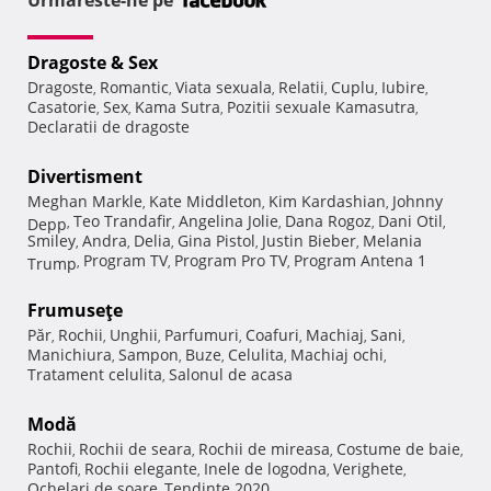
Dragoste & Sex
Dragoste
Romantic
Viata sexuala
Relatii
Cuplu
Iubire
,
,
,
,
,
,
Casatorie
Sex
Kama Sutra
Pozitii sexuale Kamasutra
,
,
,
,
Declaratii de dragoste
Divertisment
Meghan Markle
Kate Middleton
Kim Kardashian
Johnny
,
,
,
Teo Trandafir
Angelina Jolie
Dana Rogoz
Dani Otil
Depp
,
,
,
,
,
Smiley
Andra
Delia
Gina Pistol
Justin Bieber
Melania
,
,
,
,
,
Program TV
Program Pro TV
Program Antena 1
Trump
,
,
,
Frumuseţe
Păr
Rochii
Unghii
Parfumuri
Coafuri
Machiaj
Sani
,
,
,
,
,
,
,
Manichiura
Sampon
Buze
Celulita
Machiaj ochi
,
,
,
,
,
Tratament celulita
Salonul de acasa
,
Modă
Rochii
Rochii de seara
Rochii de mireasa
Costume de baie
,
,
,
,
Pantofi
Rochii elegante
Inele de logodna
Verighete
,
,
,
,
Ochelari de soare
Tendinte 2020
,