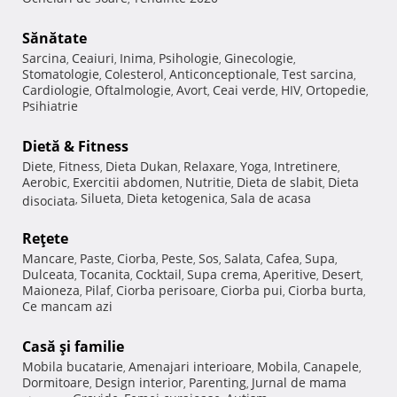
Sănătate
Sarcina
Ceaiuri
Inima
Psihologie
Ginecologie
,
,
,
,
,
Stomatologie
Colesterol
Anticonceptionale
Test sarcina
,
,
,
,
Cardiologie
Oftalmologie
Avort
Ceai verde
HIV
Ortopedie
,
,
,
,
,
,
Psihiatrie
Dietă & Fitness
Diete
Fitness
Dieta Dukan
Relaxare
Yoga
Intretinere
,
,
,
,
,
,
Aerobic
Exercitii abdomen
Nutritie
Dieta de slabit
Dieta
,
,
,
,
Silueta
Dieta ketogenica
Sala de acasa
disociata
,
,
,
Reţete
Mancare
Paste
Ciorba
Peste
Sos
Salata
Cafea
Supa
,
,
,
,
,
,
,
,
Dulceata
Tocanita
Cocktail
Supa crema
Aperitive
Desert
,
,
,
,
,
,
Maioneza
Pilaf
Ciorba perisoare
Ciorba pui
Ciorba burta
,
,
,
,
,
Ce mancam azi
Casă şi familie
Mobila bucatarie
Amenajari interioare
Mobila
Canapele
,
,
,
,
Dormitoare
Design interior
Parenting
Jurnal de mama
,
,
,