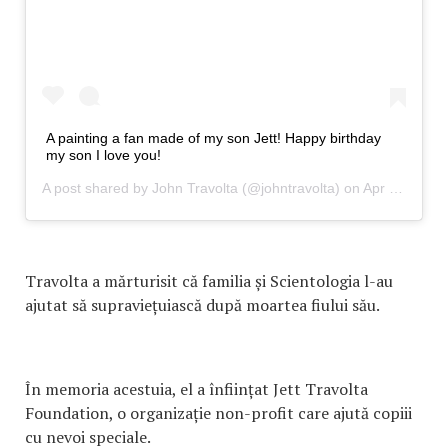
A painting a fan made of my son Jett! Happy birthday
my son I love you!
A post shared by
John Travolta
(@johntravolta) on Apr 13, 2019 at 12:09pm PDT
Travolta a mărturisit că familia și Scientologia l-au
ajutat să supraviețuiască după moartea fiului său.
În memoria acestuia, el a înființat Jett Travolta
Foundation, o organizație non-profit care ajută copiii
cu nevoi speciale.