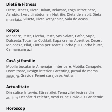
Dietă & Fitness
Diete
Fitness
Dieta Dukan
Relaxare
Yoga
Intretinere
,
,
,
,
,
,
Aerobic
Exercitii abdomen
Nutritie
Dieta de slabit
Dieta
,
,
,
,
Silueta
Dieta ketogenica
Sala de acasa
disociata
,
,
,
Reţete
Mancare
Paste
Ciorba
Peste
Sos
Salata
Cafea
Supa
,
,
,
,
,
,
,
,
Dulceata
Tocanita
Cocktail
Supa crema
Aperitive
Desert
,
,
,
,
,
,
Maioneza
Pilaf
Ciorba perisoare
Ciorba pui
Ciorba burta
,
,
,
,
,
Ce mancam azi
Casă şi familie
Mobila bucatarie
Amenajari interioare
Mobila
Canapele
,
,
,
,
Dormitoare
Design interior
Parenting
Jurnal de mama
,
,
,
Gravide
Femei curajoase
Autism
singura
,
,
,
Actualitate
Din culise
Interviu
Stirea zilei
Tema zilei
Iesirea din
,
,
,
,
Despărţiri celebre
Vesti Bune
Covid-19
Pandemie
autism
,
,
,
,
Horoscop