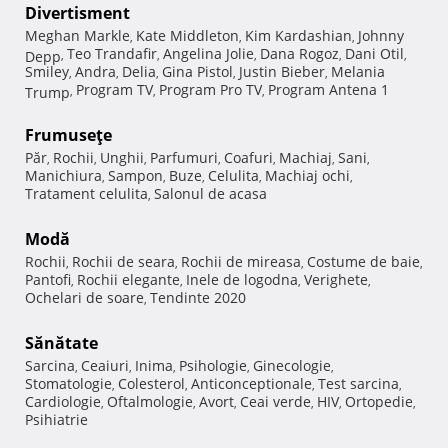
Divertisment
Meghan Markle
Kate Middleton
Kim Kardashian
Johnny
,
,
,
Teo Trandafir
Angelina Jolie
Dana Rogoz
Dani Otil
Depp
,
,
,
,
,
Smiley
Andra
Delia
Gina Pistol
Justin Bieber
Melania
,
,
,
,
,
Program TV
Program Pro TV
Program Antena 1
Trump
,
,
,
Frumuseţe
Păr
Rochii
Unghii
Parfumuri
Coafuri
Machiaj
Sani
,
,
,
,
,
,
,
Manichiura
Sampon
Buze
Celulita
Machiaj ochi
,
,
,
,
,
Tratament celulita
Salonul de acasa
,
Modă
Rochii
Rochii de seara
Rochii de mireasa
Costume de baie
,
,
,
,
Pantofi
Rochii elegante
Inele de logodna
Verighete
,
,
,
,
Ochelari de soare
Tendinte 2020
,
Sănătate
Sarcina
Ceaiuri
Inima
Psihologie
Ginecologie
,
,
,
,
,
Stomatologie
Colesterol
Anticonceptionale
Test sarcina
,
,
,
,
Cardiologie
Oftalmologie
Avort
Ceai verde
HIV
Ortopedie
,
,
,
,
,
,
Psihiatrie