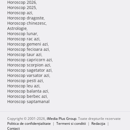
Horoscop 2026
,
Horoscop 2025
,
Horoscop azi
,
Horoscop dragoste
,
Horoscop chinezesc
,
Astrologie
,
Horoscop lunar
,
Horoscop rac azi
,
Horoscop gemeni azi
,
Horoscop fecioara azi
,
Horoscop taur azi
,
Horoscop capricorn azi
,
Horoscop scorpion azi
,
Horoscop sagetator azi
,
Horoscop varsator azi
,
Horoscop pesti azi
,
Horoscop leu azi
,
Horoscop balanta azi
,
Horoscop berbec azi
,
Horoscop saptamanal
Copyright © 2001-2026,
iMedia Plus Group
. Toate drepturile rezervate
Politica de confidențialitate
|
Termeni si conditii
|
Redacţia
|
Contact