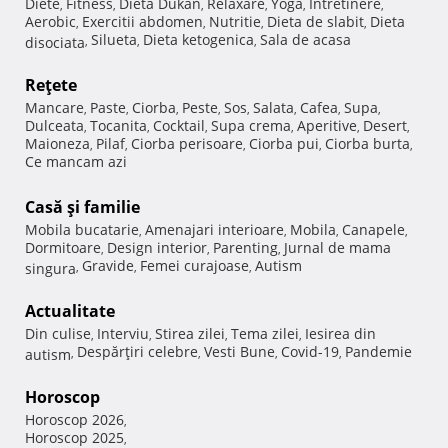
Diete
Fitness
Dieta Dukan
Relaxare
Yoga
Intretinere
,
,
,
,
,
,
Aerobic
Exercitii abdomen
Nutritie
Dieta de slabit
Dieta
,
,
,
,
Silueta
Dieta ketogenica
Sala de acasa
disociata
,
,
,
Reţete
Mancare
Paste
Ciorba
Peste
Sos
Salata
Cafea
Supa
,
,
,
,
,
,
,
,
Dulceata
Tocanita
Cocktail
Supa crema
Aperitive
Desert
,
,
,
,
,
,
Maioneza
Pilaf
Ciorba perisoare
Ciorba pui
Ciorba burta
,
,
,
,
,
Ce mancam azi
Casă şi familie
Mobila bucatarie
Amenajari interioare
Mobila
Canapele
,
,
,
,
Dormitoare
Design interior
Parenting
Jurnal de mama
,
,
,
Gravide
Femei curajoase
Autism
singura
,
,
,
Actualitate
Din culise
Interviu
Stirea zilei
Tema zilei
Iesirea din
,
,
,
,
Despărţiri celebre
Vesti Bune
Covid-19
Pandemie
autism
,
,
,
,
Horoscop
Horoscop 2026
,
Horoscop 2025
,