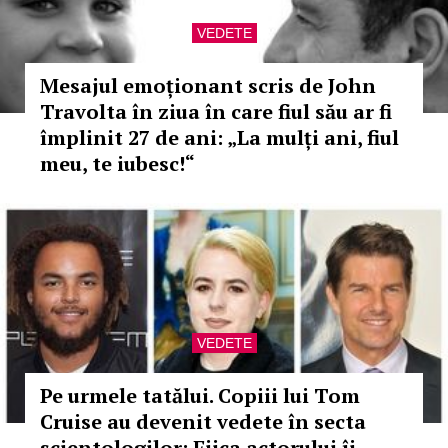
VEDETE
Mesajul emoționant scris de John
Travolta în ziua în care fiul său ar fi
împlinit 27 de ani: „La mulți ani, fiul
meu, te iubesc!“
VEDETE
Pe urmele tatălui. Copiii lui Tom
Cruise au devenit vedete în secta
scientologilor: Fiica actorului îi