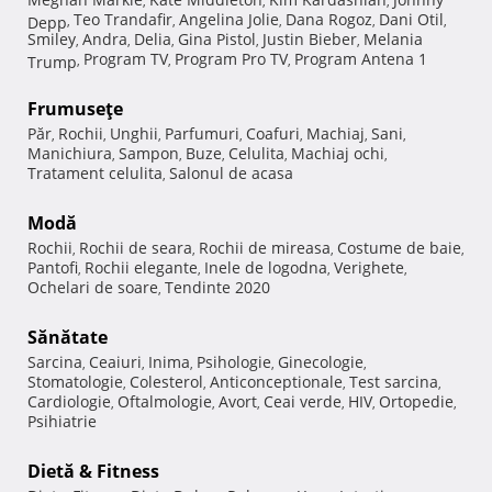
,
,
,
Teo Trandafir
Angelina Jolie
Dana Rogoz
Dani Otil
Depp
,
,
,
,
,
Smiley
Andra
Delia
Gina Pistol
Justin Bieber
Melania
,
,
,
,
,
Program TV
Program Pro TV
Program Antena 1
Trump
,
,
,
Frumuseţe
Păr
Rochii
Unghii
Parfumuri
Coafuri
Machiaj
Sani
,
,
,
,
,
,
,
Manichiura
Sampon
Buze
Celulita
Machiaj ochi
,
,
,
,
,
Tratament celulita
Salonul de acasa
,
Modă
Rochii
Rochii de seara
Rochii de mireasa
Costume de baie
,
,
,
,
Pantofi
Rochii elegante
Inele de logodna
Verighete
,
,
,
,
Ochelari de soare
Tendinte 2020
,
Sănătate
Sarcina
Ceaiuri
Inima
Psihologie
Ginecologie
,
,
,
,
,
Stomatologie
Colesterol
Anticonceptionale
Test sarcina
,
,
,
,
Cardiologie
Oftalmologie
Avort
Ceai verde
HIV
Ortopedie
,
,
,
,
,
,
Psihiatrie
Dietă & Fitness