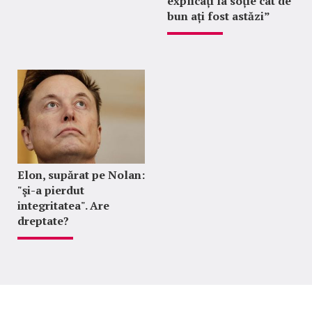
explicați la soție cât de
bun ați fost astăzi”
Elon, supărat pe Nolan:
"şi-a pierdut
integritatea". Are
dreptate?