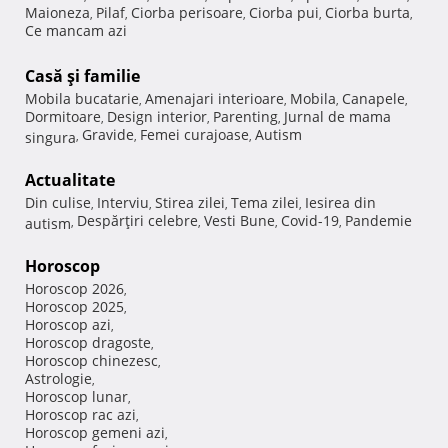
Maioneza
Pilaf
Ciorba perisoare
Ciorba pui
Ciorba burta
,
,
,
,
,
Ce mancam azi
Casă şi familie
Mobila bucatarie
Amenajari interioare
Mobila
Canapele
,
,
,
,
Dormitoare
Design interior
Parenting
Jurnal de mama
,
,
,
Gravide
Femei curajoase
Autism
singura
,
,
,
Actualitate
Din culise
Interviu
Stirea zilei
Tema zilei
Iesirea din
,
,
,
,
Despărţiri celebre
Vesti Bune
Covid-19
Pandemie
autism
,
,
,
,
Horoscop
Horoscop 2026
,
Horoscop 2025
,
Horoscop azi
,
Horoscop dragoste
,
Horoscop chinezesc
,
Astrologie
,
Horoscop lunar
,
Horoscop rac azi
,
Horoscop gemeni azi
,