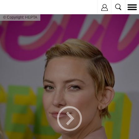
Inregistreaza
© Copyright: HEPTA