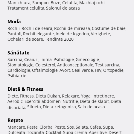
Manichiura
Sampon
Buze
Celulita
Machiaj ochi
,
,
,
,
,
Tratament celulita
Salonul de acasa
,
Modă
Rochii
Rochii de seara
Rochii de mireasa
Costume de baie
,
,
,
,
Pantofi
Rochii elegante
Inele de logodna
Verighete
,
,
,
,
Ochelari de soare
Tendinte 2020
,
Sănătate
Sarcina
Ceaiuri
Inima
Psihologie
Ginecologie
,
,
,
,
,
Stomatologie
Colesterol
Anticonceptionale
Test sarcina
,
,
,
,
Cardiologie
Oftalmologie
Avort
Ceai verde
HIV
Ortopedie
,
,
,
,
,
,
Psihiatrie
Dietă & Fitness
Diete
Fitness
Dieta Dukan
Relaxare
Yoga
Intretinere
,
,
,
,
,
,
Aerobic
Exercitii abdomen
Nutritie
Dieta de slabit
Dieta
,
,
,
,
Silueta
Dieta ketogenica
Sala de acasa
disociata
,
,
,
Reţete
Mancare
Paste
Ciorba
Peste
Sos
Salata
Cafea
Supa
,
,
,
,
,
,
,
,
Dulceata
Tocanita
Cocktail
Supa crema
Aperitive
Desert
,
,
,
,
,
,