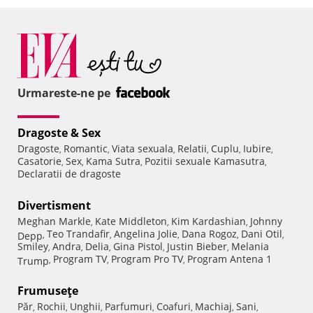
Urmareste-ne pe
Dragoste & Sex
Dragoste
Romantic
Viata sexuala
Relatii
Cuplu
Iubire
,
,
,
,
,
,
Casatorie
Sex
Kama Sutra
Pozitii sexuale Kamasutra
,
,
,
,
Declaratii de dragoste
Divertisment
Meghan Markle
Kate Middleton
Kim Kardashian
Johnny
,
,
,
Teo Trandafir
Angelina Jolie
Dana Rogoz
Dani Otil
Depp
,
,
,
,
,
Smiley
Andra
Delia
Gina Pistol
Justin Bieber
Melania
,
,
,
,
,
Program TV
Program Pro TV
Program Antena 1
Trump
,
,
,
Frumuseţe
Păr
Rochii
Unghii
Parfumuri
Coafuri
Machiaj
Sani
,
,
,
,
,
,
,