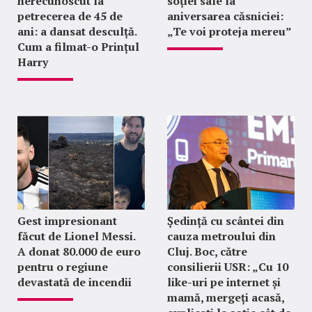
nerecunoscut la
soției sale la
petrecerea de 45 de
aniversarea căsniciei:
ani: a dansat desculță.
„Te voi proteja mereu”
Cum a filmat-o Prințul
Harry
Gest impresionant
Ședință cu scântei din
făcut de Lionel Messi.
cauza metroului din
A donat 80.000 de euro
Cluj. Boc, către
pentru o regiune
consilierii USR: „Cu 10
devastată de incendii
like-uri pe internet și
mamă, mergeți acasă,