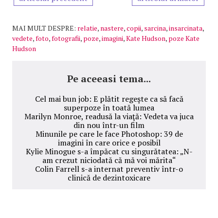
MAI MULT DESPRE:
relatie
,
nastere
,
copii
,
sarcina
,
insarcinata
,
vedete
,
foto
,
fotografii
,
poze
,
imagini
,
Kate Hudson
,
poze Kate
Hudson
Pe aceeasi tema...
Cel mai bun job: E plătit regeşte ca să facă
superpoze în toată lumea
Marilyn Monroe, readusă la viaţă: Vedeta va juca
din nou într-un film
Minunile pe care le face Photoshop: 39 de
imagini în care orice e posibil
Kylie Minogue s-a împăcat cu singurătatea: „N-
am crezut niciodată că mă voi mărita“
Colin Farrell s-a internat preventiv într-o
clinică de dezintoxicare