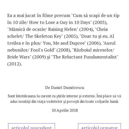
Ea a mai jucat în filme precum "Cum să scapi de un tip
în 10 zile/ How to Lose a Guy in 10 Days" (2003),
"Mămică de ocazie/ Raising Helen" (2004), "Cheia
schelet/ The Skeleton Key" (2005), "Doar tu şi eu. Al
treilea e în plus/ You, Me and Dupree" (2006), "Aurul
nebunilor/ Fool's Gold" (2008), "Războiul mireselor/
Bride Wars" (2009) şi "The Reluctant Fundamentalist"
(2012).
De
Daniel Dumitrescu
Sunt întotdeauna la curent cu știrile interne și externe. Îmi place să vă
aduc noutăți din viața vedetelor și povești din toate colțurile lumii.
10 Aprilie 2018
articolul precedent
articolul urmator