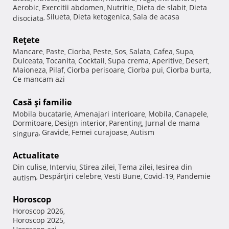
Aerobic
Exercitii abdomen
Nutritie
Dieta de slabit
Dieta
,
,
,
,
Silueta
Dieta ketogenica
Sala de acasa
disociata
,
,
,
Reţete
Mancare
Paste
Ciorba
Peste
Sos
Salata
Cafea
Supa
,
,
,
,
,
,
,
,
Dulceata
Tocanita
Cocktail
Supa crema
Aperitive
Desert
,
,
,
,
,
,
Maioneza
Pilaf
Ciorba perisoare
Ciorba pui
Ciorba burta
,
,
,
,
,
Ce mancam azi
Casă şi familie
Mobila bucatarie
Amenajari interioare
Mobila
Canapele
,
,
,
,
Dormitoare
Design interior
Parenting
Jurnal de mama
,
,
,
Gravide
Femei curajoase
Autism
singura
,
,
,
Actualitate
Din culise
Interviu
Stirea zilei
Tema zilei
Iesirea din
,
,
,
,
Despărţiri celebre
Vesti Bune
Covid-19
Pandemie
autism
,
,
,
,
Horoscop
Horoscop 2026
,
Horoscop 2025
,