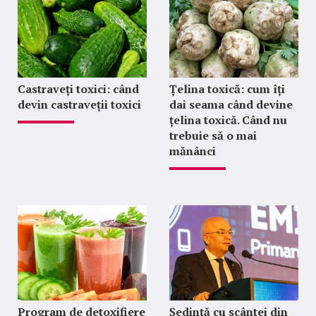
Castraveți toxici: când
Țelina toxică: cum îți
devin castraveții toxici
dai seama când devine
țelina toxică. Când nu
trebuie să o mai
mănânci
Program de detoxifiere
Ședință cu scântei din