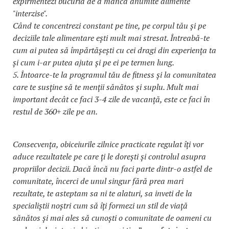
expirmentezi bucuria de a mânca anumite alimente
"interzise".
Când te concentrezi constant pe tine, pe corpul tău și pe
deciziile tale alimentare ești mult mai stresat. Întreabă-te
cum ai putea să împărtășești cu cei dragi din experiența ta
și cum i-ar putea ajuta și pe ei pe termen lung.
5. Întoarce-te la programul tău de fitness și la comunitatea
care te susține să te menții sănătos și suplu. Mult mai
important decât ce faci 3-4 zile de vacanță, este ce faci în
restul de 360+ zile pe an.
Consecvența, obiceiurile zilnice practicate regulat îți vor
aduce rezultatele pe care ți le dorești și controlul asupra
propriilor decizii. Dacă încă nu faci parte dintr-o astfel de
comunitate, încerci de unul singur fără prea mari
rezultate, te asteptam sa ni te alaturi, sa inveti de la
specialiștii noștri cum să îți formezi un stil de viață
sănătos și mai ales să cunoști o comunitate de oameni cu