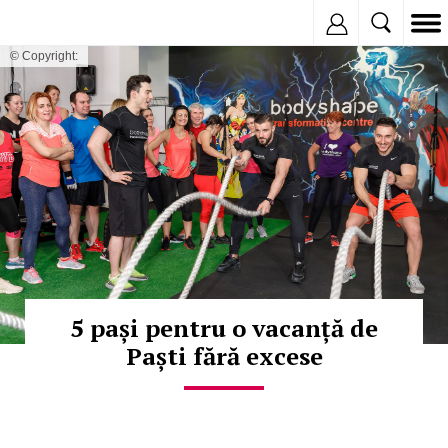
Inregistreaza
© Copyright:
5 pași pentru o vacanță de
Paști fără excese