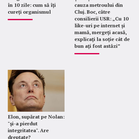
în 10 zile: cum să îți
cauza metroului din
cureți organismul
Cluj. Boc, către
consilierii USR: „Cu 10
like-uri pe internet și
mamă, mergeți acasă,
explicați la soție cât de
bun ați fost astăzi”
Elon, supărat pe Nolan:
"şi-a pierdut
integritatea". Are
dreptate?