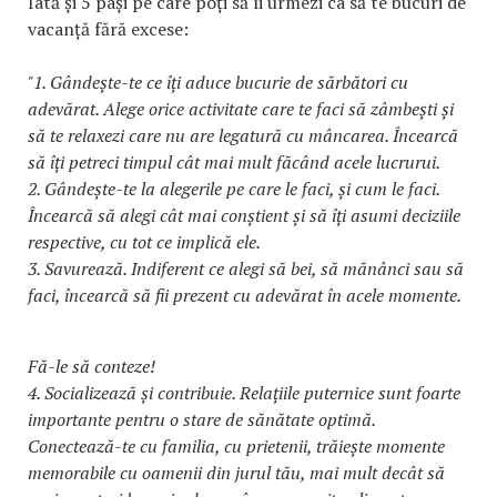
Iată și 5 pași pe care poți să îi urmezi ca să te bucuri de
vacanță fără excese:
"1. Gândește-te ce îți aduce bucurie de sărbători cu
adevărat. Alege orice activitate care te faci să zâmbești și
să te relaxezi care nu are legatură cu mâncarea. Încearcă
să îți petreci timpul cât mai mult făcând acele lucrurui.
2. Gândește-te la alegerile pe care le faci, și cum le faci.
Încearcă să alegi cât mai conștient și să îți asumi deciziile
respective, cu tot ce implică ele.
3. Savurează. Indiferent ce alegi să bei, să mănânci sau să
faci, încearcă să fii prezent cu adevărat în acele momente.
Fă-le să conteze!
4. Socializează și contribuie. Relațiile puternice sunt foarte
importante pentru o stare de sănătate optimă.
Conectează-te cu familia, cu prietenii, trăiește momente
memorabile cu oamenii din jurul tău, mai mult decât să