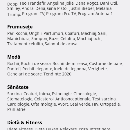
Teo Trandafir
Angelina Jolie
Dana Rogoz
Dani Otil
Depp
,
,
,
,
,
Smiley
Andra
Delia
Gina Pistol
Justin Bieber
Melania
,
,
,
,
,
Program TV
Program Pro TV
Program Antena 1
Trump
,
,
,
Frumuseţe
Păr
Rochii
Unghii
Parfumuri
Coafuri
Machiaj
Sani
,
,
,
,
,
,
,
Manichiura
Sampon
Buze
Celulita
Machiaj ochi
,
,
,
,
,
Tratament celulita
Salonul de acasa
,
Modă
Rochii
Rochii de seara
Rochii de mireasa
Costume de baie
,
,
,
,
Pantofi
Rochii elegante
Inele de logodna
Verighete
,
,
,
,
Ochelari de soare
Tendinte 2020
,
Sănătate
Sarcina
Ceaiuri
Inima
Psihologie
Ginecologie
,
,
,
,
,
Stomatologie
Colesterol
Anticonceptionale
Test sarcina
,
,
,
,
Cardiologie
Oftalmologie
Avort
Ceai verde
HIV
Ortopedie
,
,
,
,
,
,
Psihiatrie
Dietă & Fitness
Diete
Fitness
Dieta Dukan
Relaxare
Yoga
Intretinere
,
,
,
,
,
,