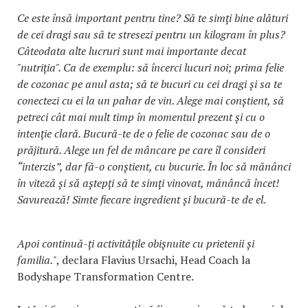
Ce este însă important pentru tine? Să te simți bine alături
de cei dragi sau să te stresezi pentru un kilogram în plus?
Câteodata alte lucruri sunt mai importante decat
"nutriția". Ca de exemplu: să încerci lucuri noi; prima felie
de cozonac pe anul asta; să te bucuri cu cei dragi și sa te
conectezi cu ei la un pahar de vin. Alege mai conștient, să
petreci cât mai mult timp în momentul prezent și cu o
intenție clară. Bucură-te de o felie de cozonac sau de o
prăjitură. Alege un fel de mâncare pe care îl consideri
“interzis”, dar fă-o conștient, cu bucurie. În loc să mănânci
în viteză și să aștepți să te simți vinovat, mănâncă încet!
Savurează! Simte fiecare ingredient și bucură-te de el.
Apoi continuă-ți activitățile obișnuite cu prietenii și
familia.
", declara Flavius Ursachi, Head Coach la
Bodyshape Transformation Centre.