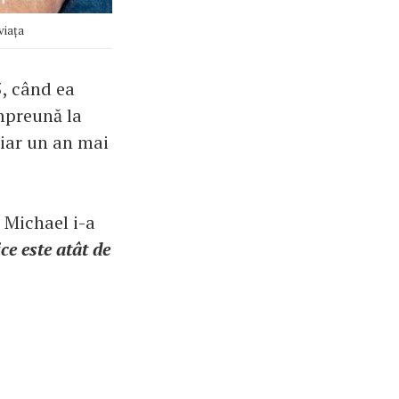
viața
5, când ea
împreună la
, iar un an mai
 Michael i-a
ce este atât de