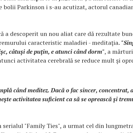
 bolii Parkinson i s-au acutizat, actorul canadia
că a descoperit un nou aliat care dă rezultate bun
emurului caracteristic maladiei - meditaţia.
"Sin
şc, câtuşi de puţin, e atunci când dorm"
, a mărturi
tunci activitatea cerebrală se reduce mult şi opr
âmplă când meditez. Dacă o fac sincer, concentrat, 
neşte activitatea suficient ca să se oprească şi tre
 serialul "Family Ties", a urmat cel din lungmetra