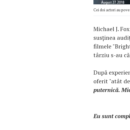
Cei doi actori au pove
Michael J. Fo
susținea audiț
filmele "Brigh
târziu s-au că
După experien
oferit "atât d
puternică. Mic
Eu sunt compl