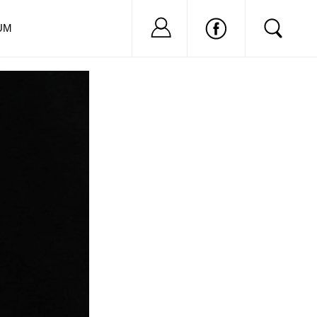
Nu ai cont?
Inregistreaza-
UM