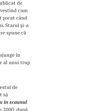
publicat de
povestind cum
t șocat când
. Starul şi-a
are spune că
 ajunge în
r al unui trup
estul de
t să
fiu în scaunul
 În 2000, după