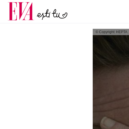
și 60 de ani. De ce te t
Carieră
pe măsură ce înaintez
Actualitate
© Copyright: HEPTA