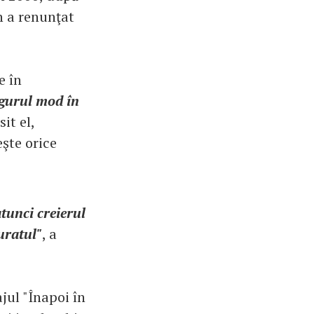
n a renunţat
e în
gurul mod în
sit el,
eşte orice
atunci creierul
muratul"
, a
jul "Înapoi în