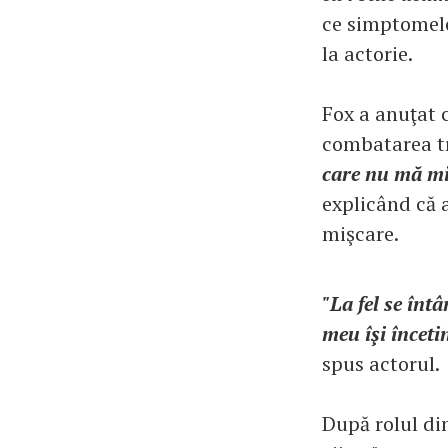
ce simptomele
la actorie.
Fox a anuţat 
combatarea tr
care nu mă mi
explicând că a
mişcare.
"La fel se înt
meu îşi înceti
spus actorul.
După rolul din