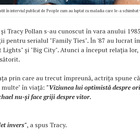
stit în interviul publicat de People cum au luptat cu maladia care le-a schimbat 
x și Tracy Pollan s-au cunoscut în vara anului 198
ii pentru serialul "Family Ties". În '87 au lucrat 
t Lights" și "Big City". Atunci a început relația lor
sătorit.
ța prin care au trecut împreună, actrița spune că
e multe" în viață:
"Viziunea lui optimistă despre ori
hael nu-și face griji despre vitor.
et invers"
, a spus Tracy.