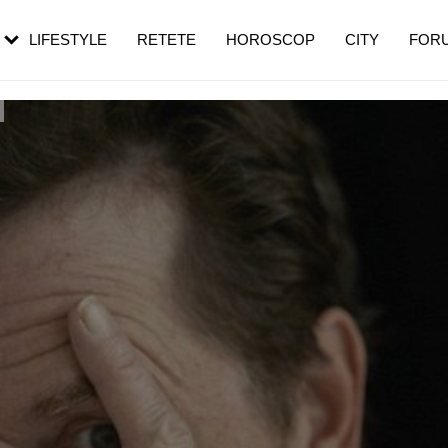
rezești mai des
Cât durează, cum te pregătești și cât
i în vârstă
de dureroasă este investigația
LIFESTYLE
RETETE
HOROSCOP
CITY
FOR