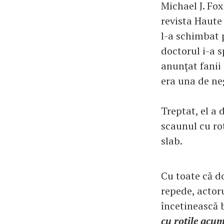
Michael J. Fox
revista Haute
l-a schimbat 
doctorul i-a s
anunţat fanii
era una de ne
Treptat, el a 
scaunul cu rot
slab.
Cu toate că d
repede, actor
încetinească 
cu rotile acum