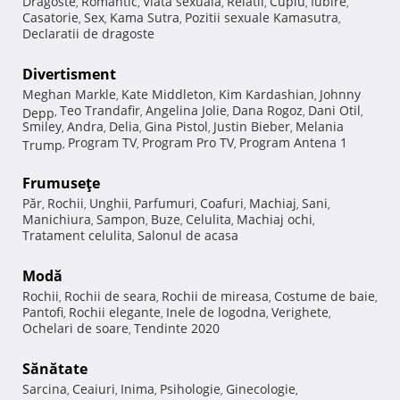
Dragoste
Romantic
Viata sexuala
Relatii
Cuplu
Iubire
,
,
,
,
,
,
Casatorie
Sex
Kama Sutra
Pozitii sexuale Kamasutra
,
,
,
,
Declaratii de dragoste
Divertisment
Meghan Markle
Kate Middleton
Kim Kardashian
Johnny
,
,
,
Teo Trandafir
Angelina Jolie
Dana Rogoz
Dani Otil
Depp
,
,
,
,
,
Smiley
Andra
Delia
Gina Pistol
Justin Bieber
Melania
,
,
,
,
,
Program TV
Program Pro TV
Program Antena 1
Trump
,
,
,
Frumuseţe
Păr
Rochii
Unghii
Parfumuri
Coafuri
Machiaj
Sani
,
,
,
,
,
,
,
Manichiura
Sampon
Buze
Celulita
Machiaj ochi
,
,
,
,
,
Tratament celulita
Salonul de acasa
,
Modă
Rochii
Rochii de seara
Rochii de mireasa
Costume de baie
,
,
,
,
Pantofi
Rochii elegante
Inele de logodna
Verighete
,
,
,
,
Ochelari de soare
Tendinte 2020
,
Sănătate
Sarcina
Ceaiuri
Inima
Psihologie
Ginecologie
,
,
,
,
,