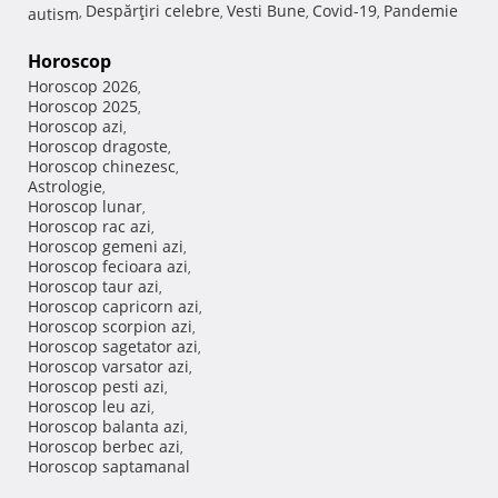
Despărţiri celebre
Vesti Bune
Covid-19
Pandemie
autism
,
,
,
,
Horoscop
Horoscop 2026
,
Horoscop 2025
,
Horoscop azi
,
Horoscop dragoste
,
Horoscop chinezesc
,
Astrologie
,
Horoscop lunar
,
Horoscop rac azi
,
Horoscop gemeni azi
,
Horoscop fecioara azi
,
Horoscop taur azi
,
Horoscop capricorn azi
,
Horoscop scorpion azi
,
Horoscop sagetator azi
,
Horoscop varsator azi
,
Horoscop pesti azi
,
Horoscop leu azi
,
Horoscop balanta azi
,
Horoscop berbec azi
,
Horoscop saptamanal