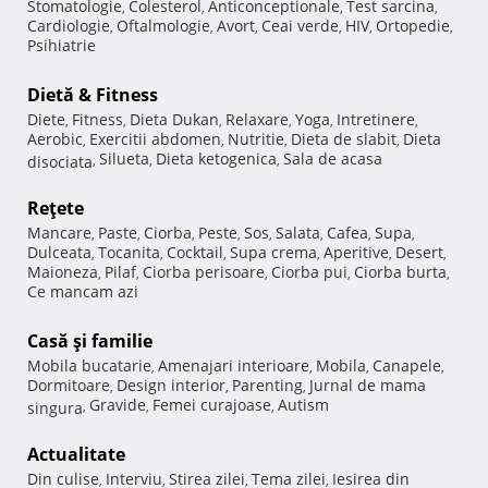
Stomatologie
Colesterol
Anticonceptionale
Test sarcina
,
,
,
,
Cardiologie
Oftalmologie
Avort
Ceai verde
HIV
Ortopedie
,
,
,
,
,
,
Psihiatrie
Dietă & Fitness
Diete
Fitness
Dieta Dukan
Relaxare
Yoga
Intretinere
,
,
,
,
,
,
Aerobic
Exercitii abdomen
Nutritie
Dieta de slabit
Dieta
,
,
,
,
Silueta
Dieta ketogenica
Sala de acasa
disociata
,
,
,
Reţete
Mancare
Paste
Ciorba
Peste
Sos
Salata
Cafea
Supa
,
,
,
,
,
,
,
,
Dulceata
Tocanita
Cocktail
Supa crema
Aperitive
Desert
,
,
,
,
,
,
Maioneza
Pilaf
Ciorba perisoare
Ciorba pui
Ciorba burta
,
,
,
,
,
Ce mancam azi
Casă şi familie
Mobila bucatarie
Amenajari interioare
Mobila
Canapele
,
,
,
,
Dormitoare
Design interior
Parenting
Jurnal de mama
,
,
,
Gravide
Femei curajoase
Autism
singura
,
,
,
Actualitate
Din culise
Interviu
Stirea zilei
Tema zilei
Iesirea din
,
,
,
,