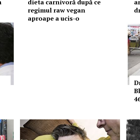
a
dieta carnivoră după ce
a
regimul raw vegan
d
aproape a ucis-o
D
B
4