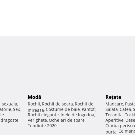
Modă
Reţete
a sexuala
Rochii
Rochii de seara
Rochii de
Mancare
Past
,
,
,
,
atorie
Sex
Costume de baie
Pantofi
Salata
Cafea
,
,
mireasa
,
,
,
,
,
ale
Rochii elegante
Inele de logodna
Tocanita
Cockt
,
,
,
e dragoste
Verighete
Ochelari de soare
Aperitive
Dese
,
,
,
Tendinte 2020
Ciorba perisoa
Ce manc
burta
,