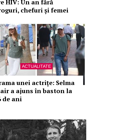
re HIV: Un an fără
roguri, chefuri și femei
ACTUALITATE
rama unei actrițe: Selma
lair a ajuns în baston la
6 de ani