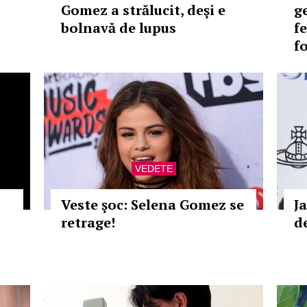
Gomez a strălucit, deşi e
ge
bolnavă de lupus
f
f
VEDETE
Veste şoc: Selena Gomez se
J
retrage!
d