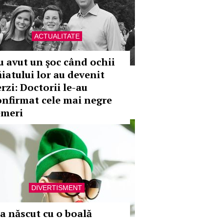
ACTUALITATE
u avut un şoc când ochii
ăiatului lor au devenit
rzi: Doctorii le-au
onfirmat cele mai negre
emeri
DIVERTISMENT
-a născut cu o boală