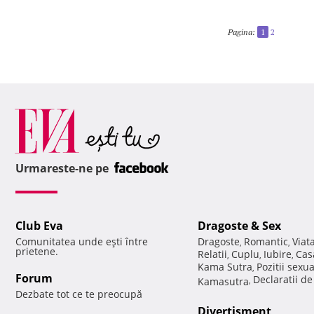
Pagina:
1
2
Urmareste-ne pe
Club Eva
Dragoste & Sex
Comunitatea unde eşti între
Dragoste
Romantic
Viat
,
,
prietene.
Relatii
Cuplu
Iubire
Cas
,
,
,
Kama Sutra
Pozitii sexu
,
Forum
Declaratii d
Kamasutra
,
Dezbate tot ce te preocupă
Divertisment