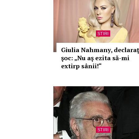
STIRI
Giulia Nahmany, declaraţ
şoc: „Nu aş ezita să-mi
extirp sânii!“
STIRI