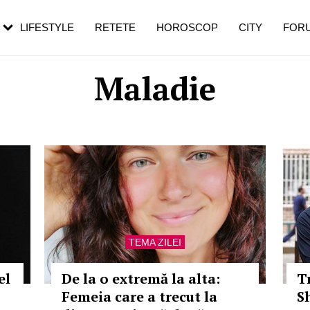
rebui să mergi
și 60 de ani. De ce te trezești mai des
pe măsură ce înaintezi în vârstă
LIFESTYLE
RETETE
HOROSCOP
CITY
FOR
Maladie
TEMA ZILEI
el
De la o extremă la alta:
T
Femeia care a trecut la
S