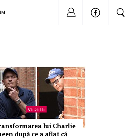
Nu ai cont?
Inregistreaza-
UM
VEDETE
ransformarea lui Charlie
heen după ce a aflat că