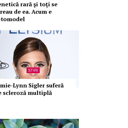
netică rară şi toţi se
ereau de ea. Acum e
otomodel
STIRI
amie-Lynn Sigler suferă
e scleroză multiplă