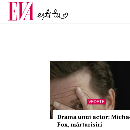
menopauză și când ar t
Carieră
la medic
Actualitate
VEDETE
Drama unui actor: Micha
Fox, mărturisiri