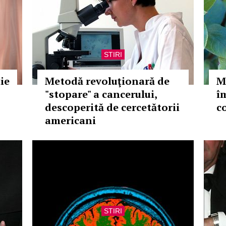
STIRI
ie
Metodă revoluţionară de
M
"stopare" a cancerului,
î
descoperită de cercetătorii
c
americani
STIRI