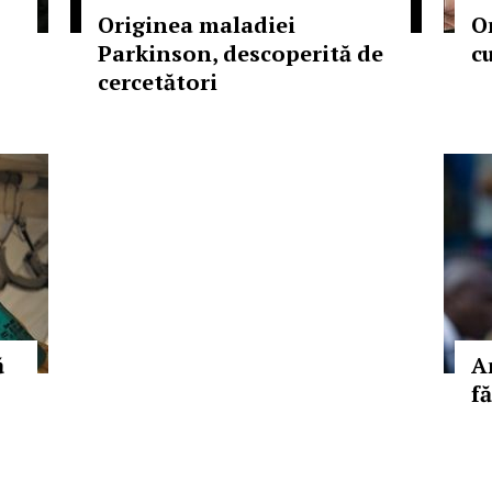
Originea maladiei
O
Parkinson, descoperită de
c
cercetători
ă
A
f