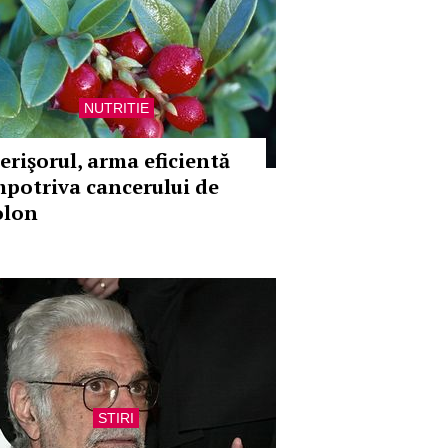
NUTRITIE
erişorul, arma eficientă
mpotriva cancerului de
olon
STIRI