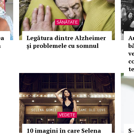
SĂNĂTATE
ea
Legătura dintre Alzheimer
A
a
și problemele cu somnul
b
ve
c
t
VEDETE
10 imagini în care Selena
S