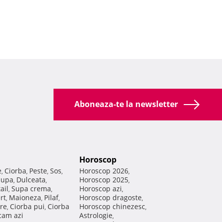
Aboneaza-te la newsletter
Horoscop
e
Ciorba
Peste
Sos
Horoscop 2026
,
,
,
,
,
Supa
Dulceata
Horoscop 2025
,
,
,
ail
Supa crema
Horoscop azi
,
,
,
rt
Maioneza
Pilaf
Horoscop dragoste
,
,
,
,
re
Ciorba pui
Ciorba
Horoscop chinezesc
,
,
,
am azi
Astrologie
,