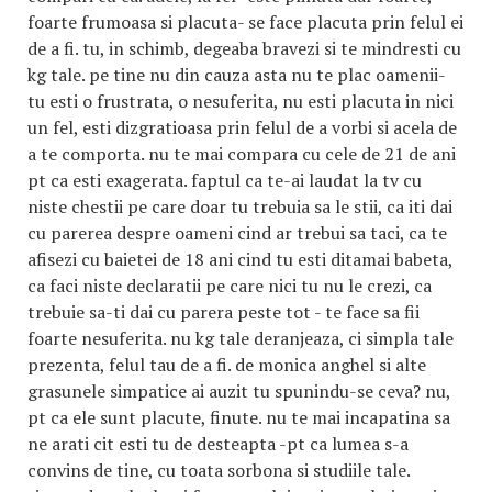
foarte frumoasa si placuta- se face placuta prin felul ei
de a fi. tu, in schimb, degeaba bravezi si te mindresti cu
kg tale. pe tine nu din cauza asta nu te plac oamenii-
tu esti o frustrata, o nesuferita, nu esti placuta in nici
un fel, esti dizgratioasa prin felul de a vorbi si acela de
a te comporta. nu te mai compara cu cele de 21 de ani
pt ca esti exagerata. faptul ca te-ai laudat la tv cu
niste chestii pe care doar tu trebuia sa le stii, ca iti dai
cu parerea despre oameni cind ar trebui sa taci, ca te
afisezi cu baietei de 18 ani cind tu esti ditamai babeta,
ca faci niste declaratii pe care nici tu nu le crezi, ca
trebuie sa-ti dai cu parera peste tot - te face sa fii
foarte nesuferita. nu kg tale deranjeaza, ci simpla tale
prezenta, felul tau de a fi. de monica anghel si alte
grasunele simpatice ai auzit tu spunindu-se ceva? nu,
pt ca ele sunt placute, finute. nu te mai incapatina sa
ne arati cit esti tu de desteapta -pt ca lumea s-a
convins de tine, cu toata sorbona si studiile tale.