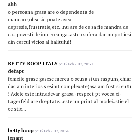
ahh
o persoana grasa are o dependenta de
mancare,obsesie,poate avea
depresie,frustratie,etc...nu are de ce sa fie mandra de
ea...povesti de ion creanga..astea sufera dar nu pot iesi
din cercul vicios al halitului!
BETTY BOOP ITALY
pe 15 Feb 2012, 20:38
defapt
femeile grase gasesc mereu o scuza si un raspuns,chiar
dac ain interios s esimt complexate(asa am fost si eu!!)
! Adele este intr.adevar grasa -respect pt vocea ei-
Lagerfeld are dreptate...este un print al modei..stie el
ce stie...
betty boop
pe 15 Feb 2012, 20:34
jenant