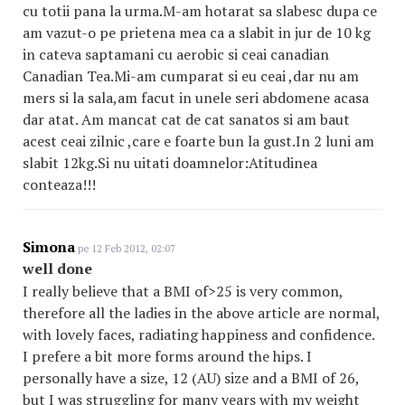
cu totii pana la urma.M-am hotarat sa slabesc dupa ce
am vazut-o pe prietena mea ca a slabit in jur de 10 kg
in cateva saptamani cu aerobic si ceai canadian
Canadian Tea.Mi-am cumparat si eu ceai ,dar nu am
mers si la sala,am facut in unele seri abdomene acasa
dar atat. Am mancat cat de cat sanatos si am baut
acest ceai zilnic ,care e foarte bun la gust.In 2 luni am
slabit 12kg.Si nu uitati doamnelor:Atitudinea
conteaza!!!
Simona
pe 12 Feb 2012, 02:07
well done
I really believe that a BMI of>25 is very common,
therefore all the ladies in the above article are normal,
with lovely faces, radiating happiness and confidence.
I prefere a bit more forms around the hips. I
personally have a size, 12 (AU) size and a BMI of 26,
but I was struggling for many years with my weight