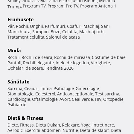
Smiley
Andra
Delia
Gina Pistol
Justin Bieber
Melania
,
,
,
,
,
Program TV
Program Pro TV
Program Antena 1
Trump
,
,
,
Frumuseţe
Păr
Rochii
Unghii
Parfumuri
Coafuri
Machiaj
Sani
,
,
,
,
,
,
,
Manichiura
Sampon
Buze
Celulita
Machiaj ochi
,
,
,
,
,
Tratament celulita
Salonul de acasa
,
Modă
Rochii
Rochii de seara
Rochii de mireasa
Costume de baie
,
,
,
,
Pantofi
Rochii elegante
Inele de logodna
Verighete
,
,
,
,
Ochelari de soare
Tendinte 2020
,
Sănătate
Sarcina
Ceaiuri
Inima
Psihologie
Ginecologie
,
,
,
,
,
Stomatologie
Colesterol
Anticonceptionale
Test sarcina
,
,
,
,
Cardiologie
Oftalmologie
Avort
Ceai verde
HIV
Ortopedie
,
,
,
,
,
,
Psihiatrie
Dietă & Fitness
Diete
Fitness
Dieta Dukan
Relaxare
Yoga
Intretinere
,
,
,
,
,
,
Aerobic
Exercitii abdomen
Nutritie
Dieta de slabit
Dieta
,
,
,
,