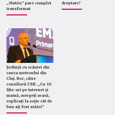
„Matrix” pare complet
dreptate?
transformat
Ședință cu scântei din
cauza metroului din
Cluj. Boc, către
consilierii USR: „Cu 10
like-uri pe internet și
mamă, mergeți acasă,
explicați la soție cât de
bun ați fost astăzi”