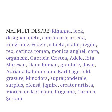
MAI MULT DESPRE:
Rihanna
,
look
,
designer
,
dieta
,
cantareata
,
artista
,
kilograme
,
vedete
,
silueta
,
slabit
,
regim
,
teo
,
catinca roman
,
monica anghel
,
corp
,
organism
,
Gabriela Cristea
,
Adele
,
Rita
Muresan
,
Oana Roman
,
greutate
,
dosar
,
Adriana Bahmuteanu
,
Karl Lagerfeld
,
grasute
,
Minodora
,
supraponderale
,
surplus
,
ofensă
,
jignire
,
creator artista
,
Viorica de la Clejani
,
Prigoană
,
Carmen
Șerban