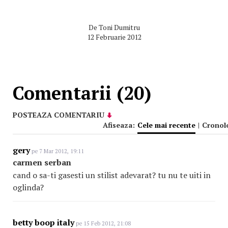
De
Toni Dumitru
12 Februarie 2012
Comentarii (20)
POSTEAZA COMENTARIU
Afiseaza:
Cele mai recente
|
Cronol
gery
pe 7 Mar 2012, 19:11
carmen serban
cand o sa-ti gasesti un stilist adevarat? tu nu te uiti in
oglinda?
betty boop italy
pe 15 Feb 2012, 21:08