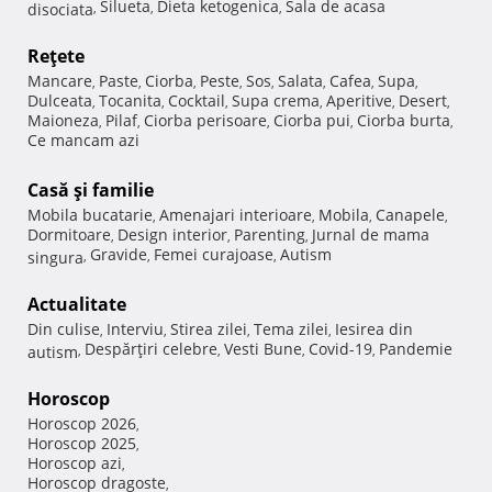
Silueta
Dieta ketogenica
Sala de acasa
disociata
,
,
,
Reţete
Mancare
Paste
Ciorba
Peste
Sos
Salata
Cafea
Supa
,
,
,
,
,
,
,
,
Dulceata
Tocanita
Cocktail
Supa crema
Aperitive
Desert
,
,
,
,
,
,
Maioneza
Pilaf
Ciorba perisoare
Ciorba pui
Ciorba burta
,
,
,
,
,
Ce mancam azi
Casă şi familie
Mobila bucatarie
Amenajari interioare
Mobila
Canapele
,
,
,
,
Dormitoare
Design interior
Parenting
Jurnal de mama
,
,
,
Gravide
Femei curajoase
Autism
singura
,
,
,
Actualitate
Din culise
Interviu
Stirea zilei
Tema zilei
Iesirea din
,
,
,
,
Despărţiri celebre
Vesti Bune
Covid-19
Pandemie
autism
,
,
,
,
Horoscop
Horoscop 2026
,
Horoscop 2025
,
Horoscop azi
,
Horoscop dragoste
,