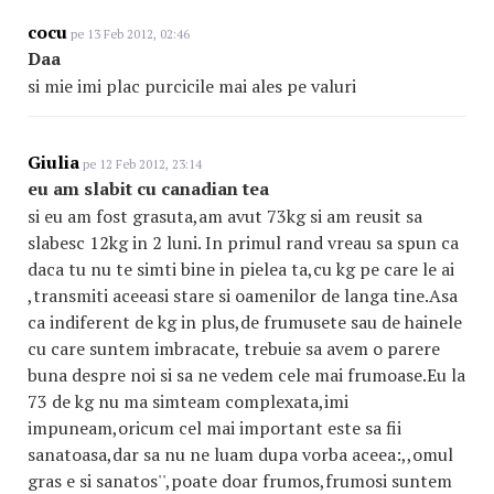
cocu
pe 13 Feb 2012, 02:46
Daa
si mie imi plac purcicile mai ales pe valuri
Giulia
pe 12 Feb 2012, 23:14
eu am slabit cu canadian tea
si eu am fost grasuta,am avut 73kg si am reusit sa
slabesc 12kg in 2 luni. In primul rand vreau sa spun ca
daca tu nu te simti bine in pielea ta,cu kg pe care le ai
,transmiti aceeasi stare si oamenilor de langa tine.Asa
ca indiferent de kg in plus,de frumusete sau de hainele
cu care suntem imbracate, trebuie sa avem o parere
buna despre noi si sa ne vedem cele mai frumoase.Eu la
73 de kg nu ma simteam complexata,imi
impuneam,oricum cel mai important este sa fii
sanatoasa,dar sa nu ne luam dupa vorba aceea:,,omul
gras e si sanatos'',poate doar frumos,frumosi suntem