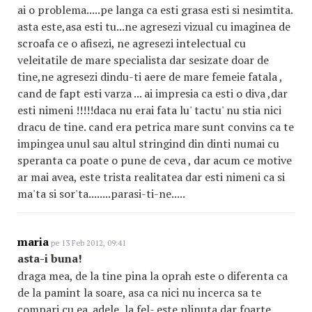
ai o problema.....pe langa ca esti grasa esti si nesimtita.
asta este,asa esti tu...ne agresezi vizual cu imaginea de
scroafa ce o afisezi, ne agresezi intelectual cu
veleitatile de mare specialista dar sesizate doar de
tine,ne agresezi dindu-ti aere de mare femeie fatala ,
cand de fapt esti varza ... ai impresia ca esti o diva ,dar
esti nimeni !!!!!daca nu erai fata lu' tactu' nu stia nici
dracu de tine. cand era petrica mare sunt convins ca te
impingea unul sau altul stringind din dinti numai cu
speranta ca poate o pune de ceva , dar acum ce motive
ar mai avea, este trista realitatea dar esti nimeni ca si
ma'ta si sor'ta........parasi-ti-ne.....
maria
pe 13 Feb 2012, 09:41
asta-i buna!
draga mea, de la tine pina la oprah este o diferenta ca
de la pamint la soare, asa ca nici nu incerca sa te
compari cu ea. adele, la fel- este plinuta dar foarte,