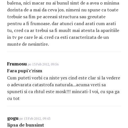
balena, nici macar nu ai bunul simt de a avea o minima
dorinta de a mai da ceva jos. nimeni nu spune ca toate
trebuie sa fim pe aceeasi structura sau greutate
pentru a fi frumoase. dar atunci cand arati cum arati
tu, cred ca ar trebui sa fi muult mai atenta la aparitiile
in tv pe care le ai. cred ca esti caracterizata de un
munte de nesimtire.
Frumosu
pe 13 Feb 2012, 09:56
Fara pupi'c'rism
Cum puteti vorbi ca niste yes cind este clar si la vedere
o adevarata catastrofa naturala...acuma vreti sa
spuneti si ca rhtul este mosk!!! mincati-l voi, cu spa ga
cu tot
gogu
pe 13 Feb 2012, 09:43
lipsa de bunsimt