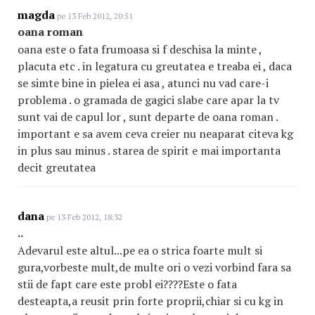
magda
pe 13 Feb 2012, 20:51
oana roman
oana este o fata frumoasa si f deschisa la minte ,
placuta etc . in legatura cu greutatea e treaba ei , daca
se simte bine in pielea ei asa , atunci nu vad care-i
problema . o gramada de gagici slabe care apar la tv
sunt vai de capul lor , sunt departe de oana roman .
important e sa avem ceva creier nu neaparat citeva kg
in plus sau minus . starea de spirit e mai importanta
decit greutatea
dana
pe 13 Feb 2012, 18:32
..
Adevarul este altul...pe ea o strica foarte mult si
gura,vorbeste mult,de multe ori o vezi vorbind fara sa
stii de fapt care este probl ei????Este o fata
desteapta,a reusit prin forte proprii,chiar si cu kg in