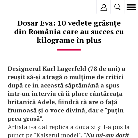
Inregistreaza
Dosar Eva: 10 vedete grăsuțe
din România care au succes cu
kilograme în plus
Designerul Karl Lagerfeld (78 de ani) a
reușit să-și atragă o mulțime de critici
după ce în această săptămână a spus
într-un interviu că îi place cântăreaţa
britanică Adele, fiindcă că are o față
frumoasă și o voce divină, dar e "puţin
prea grasă".
Artista i-a dat replica a doua zi și l-a pus la
punct pe
"Kaiserul modei".
"Nu mi-am dorit