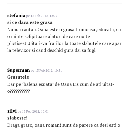
stefania
pe 13 Feb 2012, 12:27
si ce daca este grasa
Numai rautati.Oana este o grasa frumoasa ,educata, cu
o minte sclipitoare alaturi de care nu te
plictisesti.Uitati-va fratilor la toate slabutele care apar
la televizor si cand deschid gura dai sa fugi.
Superman
pe 13 Feb 2012, 10:51
Grasutele
Dar pe "balena esuata" de Oana Lis cum de ati uitat-
o??????????
silvi
pe 13 Feb 2012, 10:01
slabeste!
Draga graso, oana roman! sunt de parere ca desi esti o