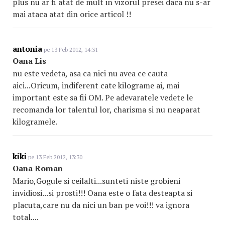
plus nu ar fi atat de mult in vizorul presei daca nu s-ar
mai ataca atat din orice articol !!
antonia
pe 13 Feb 2012, 14:31
Oana Lis
nu este vedeta, asa ca nici nu avea ce cauta
aici...Oricum, indiferent cate kilograme ai, mai
important este sa fii OM. Pe adevaratele vedete le
recomanda lor talentul lor, charisma si nu neaparat
kilogramele.
kiki
pe 13 Feb 2012, 13:30
Oana Roman
Mario,Gogule si ceilalti...sunteti niste grobieni
invidiosi...si prosti!!! Oana este o fata desteapta si
placuta,care nu da nici un ban pe voi!!! va ignora
total....