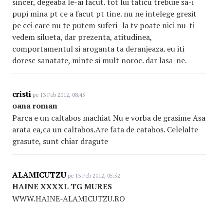
sincer, degeaba le-ai facut. tot lui taticu trebuie sa-i
pupi mina pt ce a facut pt tine. nu ne intelege gresit
pe cei care nu te putem suferi- la tv poate nici nu-ti
vedem silueta, dar prezenta, atitudinea,
comportamentul si aroganta ta deranjeaza. eu iti
doresc sanatate, minte si mult noroc. dar lasa-ne.
cristi
pe 13 Feb 2012, 08:45
oana roman
Parca e un caltabos machiat Nu e vorba de grasime Asa
arata ea,ca un caltabos.Are fata de catabos. Celelalte
grasute, sunt chiar dragute
ALAMICUTZU
pe 13 Feb 2012, 05:52
HAINE XXXXL TG MURES
WWW.HAINE-ALAMICUTZU.RO