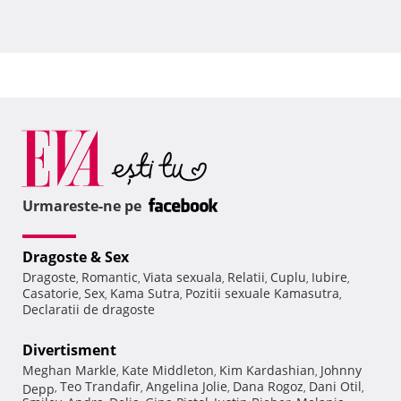
Urmareste-ne pe
Dragoste & Sex
Dragoste
Romantic
Viata sexuala
Relatii
Cuplu
Iubire
,
,
,
,
,
,
Casatorie
Sex
Kama Sutra
Pozitii sexuale Kamasutra
,
,
,
,
Declaratii de dragoste
Divertisment
Meghan Markle
Kate Middleton
Kim Kardashian
Johnny
,
,
,
Teo Trandafir
Angelina Jolie
Dana Rogoz
Dani Otil
Depp
,
,
,
,
,