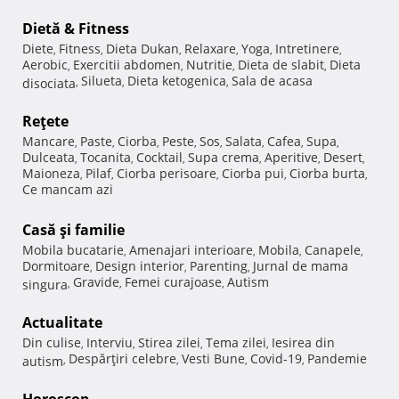
Dietă & Fitness
Diete
Fitness
Dieta Dukan
Relaxare
Yoga
Intretinere
,
,
,
,
,
,
Aerobic
Exercitii abdomen
Nutritie
Dieta de slabit
Dieta
,
,
,
,
Silueta
Dieta ketogenica
Sala de acasa
disociata
,
,
,
Reţete
Mancare
Paste
Ciorba
Peste
Sos
Salata
Cafea
Supa
,
,
,
,
,
,
,
,
Dulceata
Tocanita
Cocktail
Supa crema
Aperitive
Desert
,
,
,
,
,
,
Maioneza
Pilaf
Ciorba perisoare
Ciorba pui
Ciorba burta
,
,
,
,
,
Ce mancam azi
Casă şi familie
Mobila bucatarie
Amenajari interioare
Mobila
Canapele
,
,
,
,
Dormitoare
Design interior
Parenting
Jurnal de mama
,
,
,
Gravide
Femei curajoase
Autism
singura
,
,
,
Actualitate
Din culise
Interviu
Stirea zilei
Tema zilei
Iesirea din
,
,
,
,
Despărţiri celebre
Vesti Bune
Covid-19
Pandemie
autism
,
,
,
,