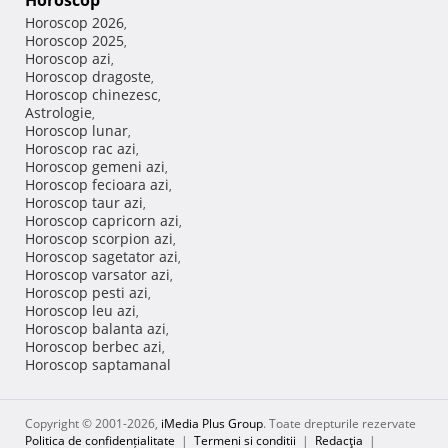
Horoscop
Horoscop 2026
,
Horoscop 2025
,
Horoscop azi
,
Horoscop dragoste
,
Horoscop chinezesc
,
Astrologie
,
Horoscop lunar
,
Horoscop rac azi
,
Horoscop gemeni azi
,
Horoscop fecioara azi
,
Horoscop taur azi
,
Horoscop capricorn azi
,
Horoscop scorpion azi
,
Horoscop sagetator azi
,
Horoscop varsator azi
,
Horoscop pesti azi
,
Horoscop leu azi
,
Horoscop balanta azi
,
Horoscop berbec azi
,
Horoscop saptamanal
Copyright © 2001-2026,
iMedia Plus Group
. Toate drepturile rezervate
Politica de confidențialitate
|
Termeni si conditii
|
Redacţia
|