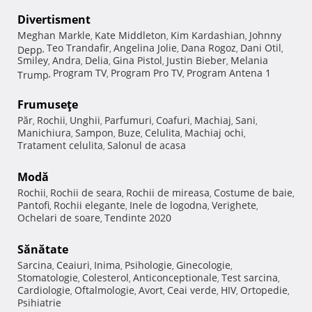
Divertisment
Meghan Markle
Kate Middleton
Kim Kardashian
Johnny
,
,
,
Teo Trandafir
Angelina Jolie
Dana Rogoz
Dani Otil
Depp
,
,
,
,
,
Smiley
Andra
Delia
Gina Pistol
Justin Bieber
Melania
,
,
,
,
,
Program TV
Program Pro TV
Program Antena 1
Trump
,
,
,
Frumuseţe
Păr
Rochii
Unghii
Parfumuri
Coafuri
Machiaj
Sani
,
,
,
,
,
,
,
Manichiura
Sampon
Buze
Celulita
Machiaj ochi
,
,
,
,
,
Tratament celulita
Salonul de acasa
,
Modă
Rochii
Rochii de seara
Rochii de mireasa
Costume de baie
,
,
,
,
Pantofi
Rochii elegante
Inele de logodna
Verighete
,
,
,
,
Ochelari de soare
Tendinte 2020
,
Sănătate
Sarcina
Ceaiuri
Inima
Psihologie
Ginecologie
,
,
,
,
,
Stomatologie
Colesterol
Anticonceptionale
Test sarcina
,
,
,
,
Cardiologie
Oftalmologie
Avort
Ceai verde
HIV
Ortopedie
,
,
,
,
,
,
Psihiatrie