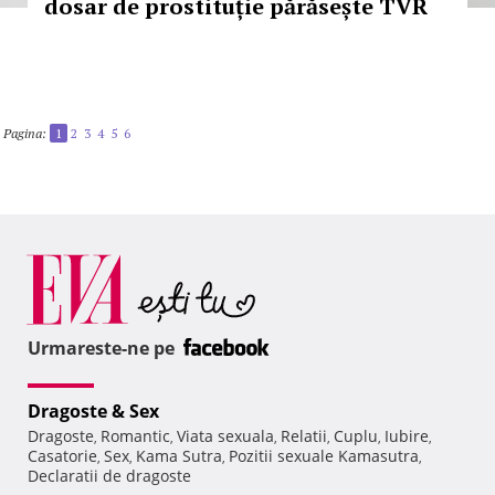
dosar de prostituție părăsește TVR
Pagina:
1
2
3
4
5
6
Urmareste-ne pe
Dragoste & Sex
Dragoste
Romantic
Viata sexuala
Relatii
Cuplu
Iubire
,
,
,
,
,
,
Casatorie
Sex
Kama Sutra
Pozitii sexuale Kamasutra
,
,
,
,
Declaratii de dragoste