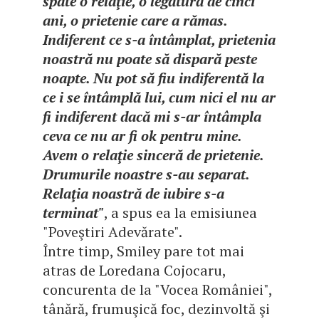
spate o relaţie, o legătură de cinci
ani, o prietenie care a rămas.
Indiferent ce s-a întâmplat, prietenia
noastră nu poate să dispară peste
noapte. Nu pot să fiu indiferentă la
ce i se întâmplă lui, cum nici el nu ar
fi indiferent dacă mi s-ar întâmpla
ceva ce nu ar fi ok pentru mine.
Avem o relaţie sinceră de prietenie.
Drumurile noastre s-au separat.
Relaţia noastră de iubire s-a
terminat"
, a spus ea la emisiunea
"Poveştiri Adevărate".
Între timp, Smiley pare tot mai
atras de Loredana Cojocaru,
concurenta de la "Vocea României",
tânără, frumuşică foc, dezinvoltă şi