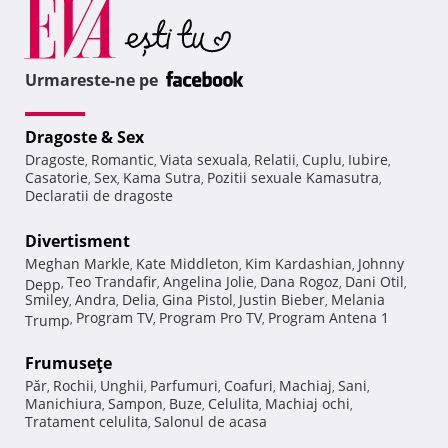
Urmareste-ne pe
Dragoste & Sex
Dragoste
Romantic
Viata sexuala
Relatii
Cuplu
Iubire
,
,
,
,
,
,
Casatorie
Sex
Kama Sutra
Pozitii sexuale Kamasutra
,
,
,
,
Declaratii de dragoste
Divertisment
Meghan Markle
Kate Middleton
Kim Kardashian
Johnny
,
,
,
Teo Trandafir
Angelina Jolie
Dana Rogoz
Dani Otil
Depp
,
,
,
,
,
Smiley
Andra
Delia
Gina Pistol
Justin Bieber
Melania
,
,
,
,
,
Program TV
Program Pro TV
Program Antena 1
Trump
,
,
,
Frumuseţe
Păr
Rochii
Unghii
Parfumuri
Coafuri
Machiaj
Sani
,
,
,
,
,
,
,
Manichiura
Sampon
Buze
Celulita
Machiaj ochi
,
,
,
,
,
Tratament celulita
Salonul de acasa
,