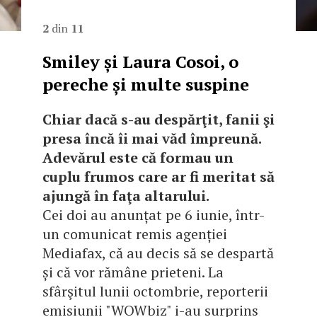
2
din
11
Smiley și Laura Cosoi, o
pereche și multe suspine
Chiar dacă s-au despărţit, fanii şi
presa încă îi mai văd împreună.
Adevărul este că formau un
cuplu frumos care ar fi meritat să
ajungă în faţa altarului.
Cei doi au anunțat pe 6 iunie, într-
un comunicat remis agenției
Mediafax, că au decis să se despartă
și că vor rămâne prieteni. La
sfârşitul lunii octombrie, reporterii
emisiunii "WOWbiz" i-au surprins