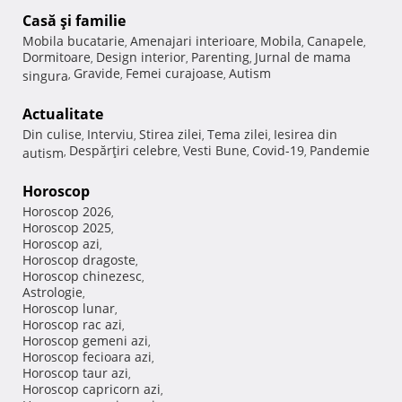
Casă şi familie
Mobila bucatarie
Amenajari interioare
Mobila
Canapele
,
,
,
,
Dormitoare
Design interior
Parenting
Jurnal de mama
,
,
,
Gravide
Femei curajoase
Autism
singura
,
,
,
Actualitate
Din culise
Interviu
Stirea zilei
Tema zilei
Iesirea din
,
,
,
,
Despărţiri celebre
Vesti Bune
Covid-19
Pandemie
autism
,
,
,
,
Horoscop
Horoscop 2026
,
Horoscop 2025
,
Horoscop azi
,
Horoscop dragoste
,
Horoscop chinezesc
,
Astrologie
,
Horoscop lunar
,
Horoscop rac azi
,
Horoscop gemeni azi
,
Horoscop fecioara azi
,
Horoscop taur azi
,
Horoscop capricorn azi
,