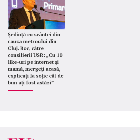
Ședință cu scântei din
cauza metroului din
Cluj. Boc, către
consilierii USR: „Cu 10
like-uri pe internet și
mamă, mergeți acasă,
explicați la soție cât de
bun ați fost astăzi”