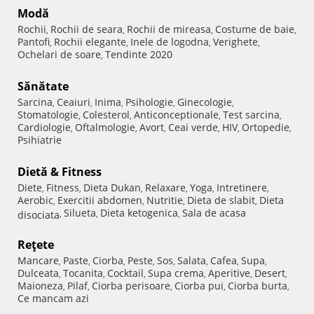
Modă
Rochii
Rochii de seara
Rochii de mireasa
Costume de baie
,
,
,
,
Pantofi
Rochii elegante
Inele de logodna
Verighete
,
,
,
,
Ochelari de soare
Tendinte 2020
,
Sănătate
Sarcina
Ceaiuri
Inima
Psihologie
Ginecologie
,
,
,
,
,
Stomatologie
Colesterol
Anticonceptionale
Test sarcina
,
,
,
,
Cardiologie
Oftalmologie
Avort
Ceai verde
HIV
Ortopedie
,
,
,
,
,
,
Psihiatrie
Dietă & Fitness
Diete
Fitness
Dieta Dukan
Relaxare
Yoga
Intretinere
,
,
,
,
,
,
Aerobic
Exercitii abdomen
Nutritie
Dieta de slabit
Dieta
,
,
,
,
Silueta
Dieta ketogenica
Sala de acasa
disociata
,
,
,
Reţete
Mancare
Paste
Ciorba
Peste
Sos
Salata
Cafea
Supa
,
,
,
,
,
,
,
,
Dulceata
Tocanita
Cocktail
Supa crema
Aperitive
Desert
,
,
,
,
,
,
Maioneza
Pilaf
Ciorba perisoare
Ciorba pui
Ciorba burta
,
,
,
,
,
Ce mancam azi