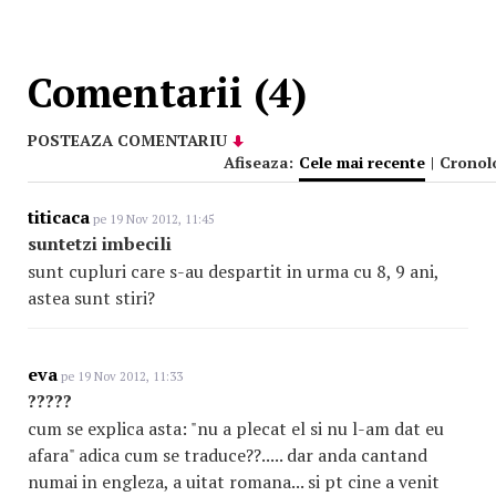
Comentarii (4)
POSTEAZA COMENTARIU
Afiseaza:
Cele mai recente
|
Cronol
titicaca
pe 19 Nov 2012, 11:45
suntetzi imbecili
sunt cupluri care s-au despartit in urma cu 8, 9 ani,
astea sunt stiri?
eva
pe 19 Nov 2012, 11:33
?????
cum se explica asta: "nu a plecat el si nu l-am dat eu
afara" adica cum se traduce??..... dar anda cantand
numai in engleza, a uitat romana... si pt cine a venit