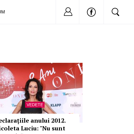
Nu ai cont?
Inregistreaza-
UM
VEDETE
eclarațiile anului 2012.
icoleta Luciu: "Nu sunt