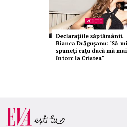
VEDETE
Declarațiile săptămânii.
Bianca Drăguşanu: "Să-m
spuneţi cuţu dacă mă mai
întorc la Cristea"