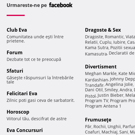
Urmareste-ne pe
Club Eva
Dragoste & Sex
Comunitatea unde eşti între
Dragoste
Romantic
Viat
,
,
prietene.
Relatii
Cuplu
Iubire
Cas
,
,
,
Kama Sutra
Pozitii sexu
,
Forum
Declaratii d
Kamasutra
,
Dezbate tot ce te preocupă
Divertisment
Sfaturi
Meghan Markle
Kate Mi
,
Găseşte răspunsuri la întrebările
Johnny Dep
Kardashian
,
tale
Angelina Jolie
Trandafir
,
,
Dani Otil
Smiley
Andra
,
,
,
Felicitari Eva
Justin Bieber
Mela
Pistol
,
,
Zilnic poti gasi ceva de sarbatorit.
Program TV
Program Pro
,
Program Antena 1
Horoscop
Viitorul tău, descifrat de astre
Frumuseţe
Păr
Rochii
Unghii
Parfu
,
,
,
Eva Concursuri
Coafuri
Machiaj
Sani
Ma
,
,
,