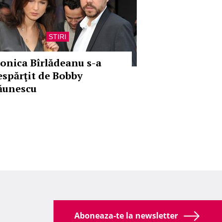
STIRI
onica Bîrlădeanu s-a
espărţit de Bobby
ăunescu
Aboneaza-te la newsletter