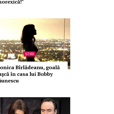
norexică!"
STIRI
onica Bîrlădeanu, goală
uşcă în casa lui Bobby
ăunescu