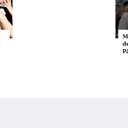
M
i
d
P