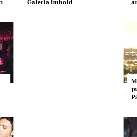
n
Galeria Imbold
a
M
p
P