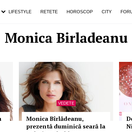
rezești mai des
Cât durează, cum te pregătești și cât
i în vârstă
de dureroasă este investigația
LIFESTYLE
RETETE
HOROSCOP
CITY
FOR
Monica Birladeanu
VEDETE
a
Monica Bîrlădeanu,
D
prezentă duminică seară la
N