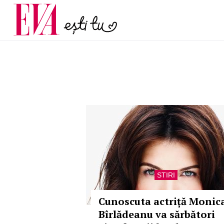
și 60 de ani. De ce te t
Carieră
pe măsură ce înaintez
Actualitate
STIRI
Cunoscuta actriță Monic
Bîrlădeanu va sărbători