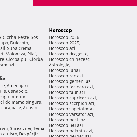
Horoscop
e
Ciorba
Peste
Sos
Horoscop 2026
,
,
,
,
,
Supa
Dulceata
Horoscop 2025
,
,
,
ail
Supa crema
Horoscop azi
,
,
,
rt
Maioneza
Pilaf
Horoscop dragoste
,
,
,
,
re
Ciorba pui
Ciorba
Horoscop chinezesc
,
,
,
am azi
Astrologie
,
Horoscop lunar
,
Horoscop rac azi
,
lie
Horoscop gemeni azi
,
rie
Amenajari
,
Horoscop fecioara azi
,
ila
Canapele
,
,
Horoscop taur azi
,
sign interior
,
Horoscop capricorn azi
,
nal de mama singura
,
Horoscop scorpion azi
,
 curajoase
Autism
,
Horoscop sagetator azi
,
Horoscop varsator azi
,
Horoscop pesti azi
,
Horoscop leu azi
,
rviu
Stirea zilei
Tema
,
,
Horoscop balanta azi
,
in autism
Despărţiri
,
Horoscop berbec azi
,