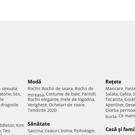
Modă
Reţete
a sexuala
Rochii
Rochii de seara
Rochii de
Mancare
Past
,
,
,
,
atorie
Sex
Costume de baie
Pantofi
Salata
Cafea
,
,
mireasa
,
,
,
,
,
ale
Rochii elegante
Inele de logodna
Tocanita
Cockt
,
,
,
e dragoste
Verighete
Ochelari de soare
Aperitive
Dese
,
,
,
Tendinte 2020
Ciorba perisoa
Ce manc
burta
,
Sănătate
ddleton
Kim
,
Casă şi fami
p
Teo
Sarcina
Ceaiuri
Inima
Psihologie
,
,
,
,
,