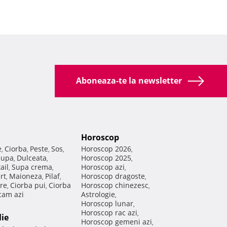
Aboneaza-te la newsletter
Horoscop
e
Ciorba
Peste
Sos
Horoscop 2026
,
,
,
,
,
Supa
Dulceata
Horoscop 2025
,
,
,
ail
Supa crema
Horoscop azi
,
,
,
rt
Maioneza
Pilaf
Horoscop dragoste
,
,
,
,
re
Ciorba pui
Ciorba
Horoscop chinezesc
,
,
,
am azi
Astrologie
,
Horoscop lunar
,
Horoscop rac azi
,
lie
Horoscop gemeni azi
,