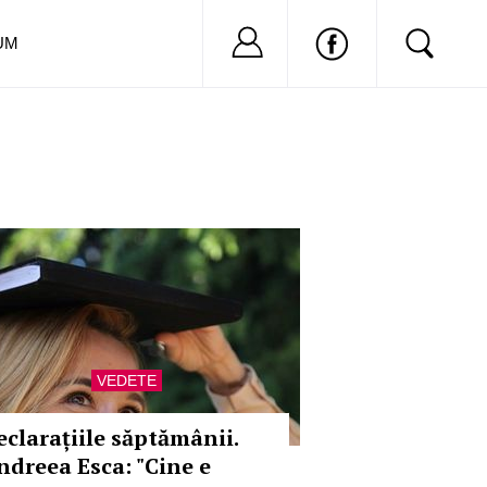
Nu ai cont?
Inregistreaza-
UM
VEDETE
eclarațiile săptămânii.
ndreea Esca: "Cine e