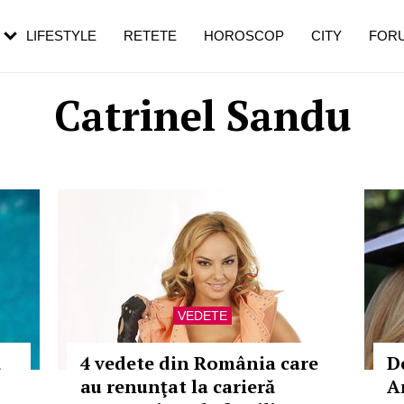
rebui să mergi
și 60 de ani. De ce te trezești mai des
pe măsură ce înaintezi în vârstă
LIFESTYLE
RETETE
HOROSCOP
CITY
FOR
Catrinel Sandu
VEDETE
ă
4 vedete din România care
D
au renunţat la carieră
A