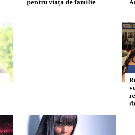
pentru viaţa de familie
A
R
v
ă
r
d