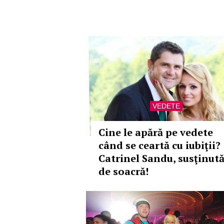
VEDETE
Cine le apără pe vedete
când se ceartă cu iubiţii?
Catrinel Sandu, susţinut
de soacră!