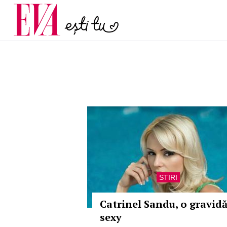
menopauză și când ar t
Carieră
la medic
Actualitate
STIRI
Catrinel Sandu, o gravid
sexy