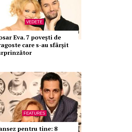
VEDETE
osar Eva. 7 povești de
ragoste care s-au sfârșit
urprinzător
FEATURES
ansez pentru tine: 8