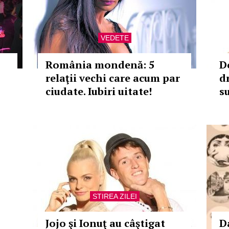
VEDETE
România mondenă: 5
D
relaţii vechi care acum par
d
ciudate. Iubiri uitate!
s
STIREA ZILEI
Jojo şi Ionuţ au câştigat
D