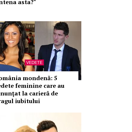
ntena asta?"
VEDETE
omânia mondenă: 5
edete feminine care au
enunţat la carieră de
ragul iubitului