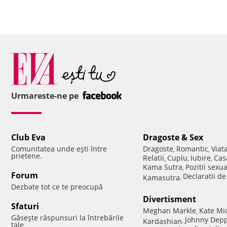
Urmareste-ne pe
Club Eva
Dragoste & Sex
Comunitatea unde eşti între
Dragoste
Romantic
Viat
,
,
prietene.
Relatii
Cuplu
Iubire
Cas
,
,
,
Kama Sutra
Pozitii sexu
,
Forum
Declaratii d
Kamasutra
,
Dezbate tot ce te preocupă
Divertisment
Sfaturi
Meghan Markle
Kate Mi
,
Găseşte răspunsuri la întrebările
Johnny Dep
Kardashian
,
tale