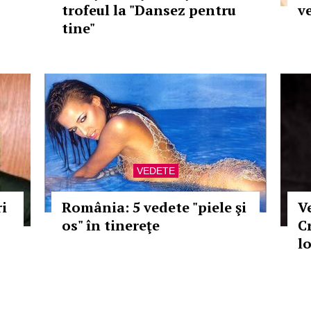
trofeul la "Dansez pentru
v
tine"
VEDETE
i
România: 5 vedete "piele şi
V
os" în tinereţe
C
l