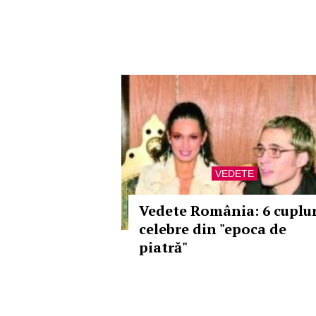
VEDETE
Vedete România: 6 cuplur
celebre din "epoca de
piatră"