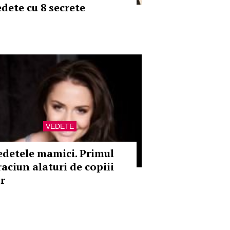
edete cu 8 secrete
VEDETE
edetele mamici. Primul
raciun alaturi de copiii
or