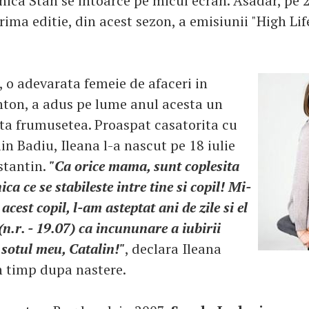
nica Stan se intoarce pe micul ecran. Asadar, pe
rima editie, din acest sezon, a emisiunii "High Life
, o adevarata femeie de afaceri in
hton, a adus pe lume anul acesta un
ata frumusetea. Proaspat casatorita cu
n Badiu, Ileana l-a nascut pe 18 iulie
stantin.
"Ca orice mama, sunt coplesita
ca ce se stabileste intre tine si copil! Mi-
cest copil, l-am asteptat ani de zile si el
 (n.r. - 19.07) ca incununare a iubirii
 sotul meu, Catalin!"
, declara Ileana
n timp dupa nastere.