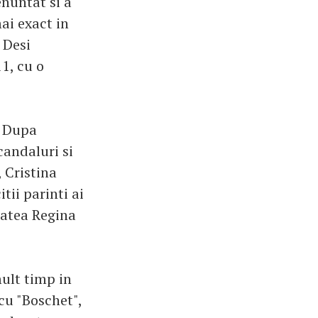
nuntat si a
ai exact in
 Desi
1, cu o
. Dupa
candaluri si
, Cristina
tii parinti ai
tatea Regina
mult timp in
cu "Boschet",