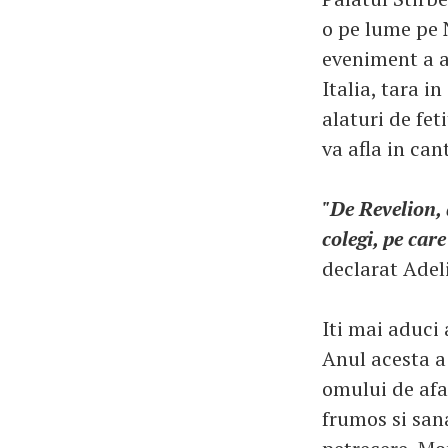
o pe lume pe N
eveniment a av
Italia, tara i
alaturi de fet
va afla in ca
"De Revelion, 
colegi, pe car
declarat Adeli
Iti mai aduci
Anul acesta a
omului de afa
frumos si sana