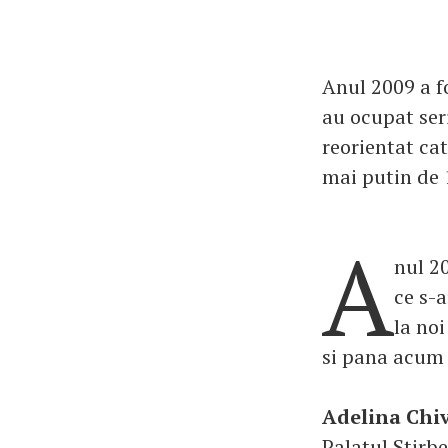
Anul 2009 a f
au ocupat ser
reorientat cat
mai putin de 
A
nul 2
ce s-
la noi
si pana acum 
Adelina Chi
Palatul Stirbe