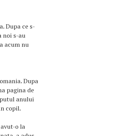
a. Dupa ce s-
a noi s-au
ana acum nu
 Romania. Dupa
ima pagina de
eputul anului
n copil.
 avut-o la
inata, a adus-