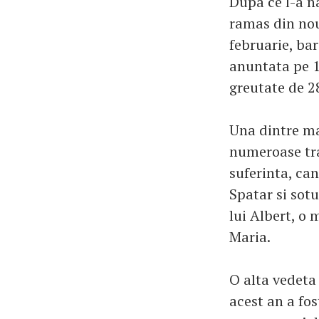
Dupa ce l-a n
ramas din nou 
februarie, bar
anuntata pe 1
greutate de 2
Una dintre ma
numeroase tra
suferinta, can
Spatar si sotu
lui Albert, o
Maria.
O alta vedeta 
acest an a fo