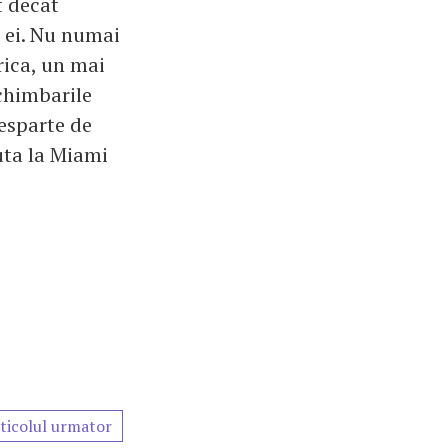
t decat
a ei. Nu numai
rica, un mai
Schimbarile
desparte de
muta la Miami
ticolul urmator