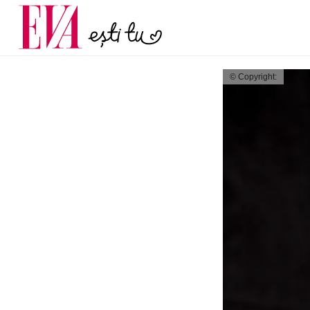
menopauză și când ar t
Carieră
la medic
Actualitate
© Copyright: