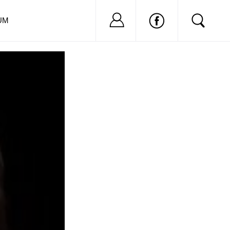
Nu ai cont?
Inregistreaza-
UM