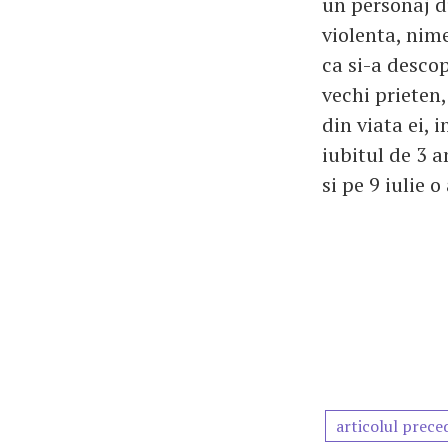
un personaj d
violenta, nim
ca si-a desco
vechi prieten
din viata ei, 
iubitul de 3 a
si pe 9 iulie 
articolul prece