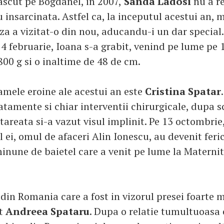
ascut pe Bogdanel, in 2007,
Sanda Ladosi
nu a re
insarcinata. Astfel ca, la inceputul acestui an, m
za a vizitat-o din nou, aducandu-i un dar special.
4 februarie, Ioana s-a grabit, venind pe lume pe 1
800 g si o inaltime de 48 de cm.
mele eroine ale acestui an este
Cristina Spatar
tamente si chiar interventii chirurgicale, dupa s
tareata si-a vazut visul implinit. Pe 13 octombrie
l ei, omul de afaceri Alin Ionescu, au devenit ferici
 minune de baietel care a venit pe lume la Materni
din Romania care a fost in vizorul presei foarte 
st
Andreea Spataru
. Dupa o relatie tumultuoasa 