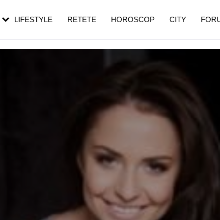
rebui să mergi
și 60 de ani. De ce te trezești mai des
pe măsură ce înaintezi în vârstă
LIFESTYLE
RETETE
HOROSCOP
CITY
FOR