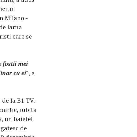
icitul
in Milano -
 de iarna
risti care se
 fostii mei
inar cu ei"
, a
 de la B1 TV.
martie, iubita
, un baietel
egatesc de