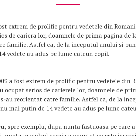
ost extrem de prolific pentru vedetele din Romani
ios de cariera lor, doamnele de prima pagina de l
re familie. Astfel ca, de la inceputul anului si p
14 vedete au adus pe lume cateun copil.
009 a fost extrem de prolific pentru vedetele din
au ocupat serios de carierele lor, doamnele de pr
 s-au reorientat catre familie. Astfel ca, de la inc
nu mai putin de 14 vedete au adus pe lume cateu
vu
, spre exemplu, dupa nunta fastuoasa pe care a
i, nunta in cadrul careia a anuntat ca este insarc