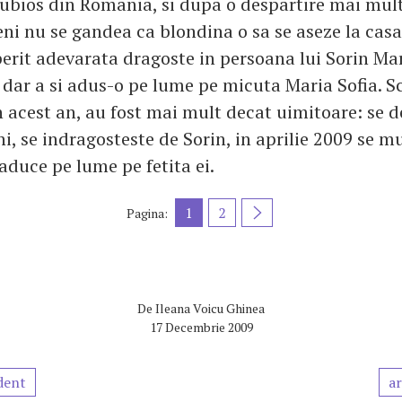
ubios din Romania, si dupa o despartire mai mul
eni nu se gandea ca blondina o sa se aseze la cas
perit adevarata dragoste in persoana lui Sorin Ma
, dar a si adus-o pe lume pe micuta Maria Sofia. 
in acest an, au fost mai mult decat uimitoare: se 
ni, se indragosteste de Sorin, in aprilie 2009 se 
o aduce pe lume pe fetita ei.
1
2
Pagina:
De
Ileana Voicu Ghinea
17 Decembrie 2009
dent
ar