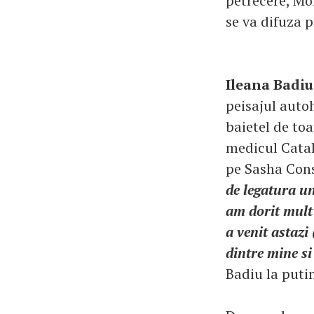
petrecere, Mo
se va difuza p
Ileana Badiu
peisajul auto
baietel de to
medicul Catali
pe Sasha Con
de legatura uni
am dorit mult a
a venit astazi
dintre mine si
Badiu la puti