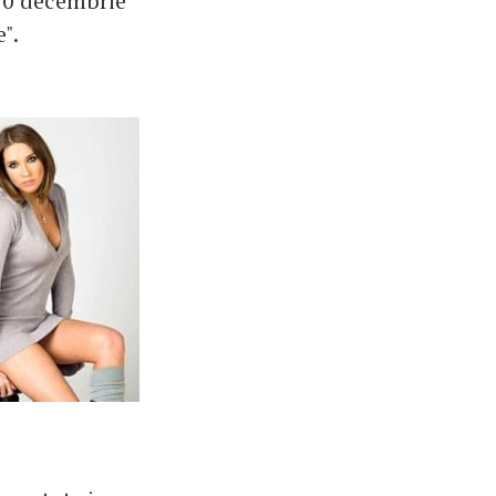
 20 decembrie
".