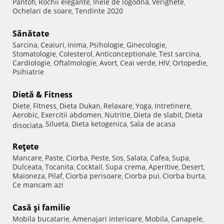
Pantofi
Rochii elegante
Inele de logodna
Verighete
,
,
,
,
Ochelari de soare
Tendinte 2020
,
Sănătate
Sarcina
Ceaiuri
Inima
Psihologie
Ginecologie
,
,
,
,
,
Stomatologie
Colesterol
Anticonceptionale
Test sarcina
,
,
,
,
Cardiologie
Oftalmologie
Avort
Ceai verde
HIV
Ortopedie
,
,
,
,
,
,
Psihiatrie
Dietă & Fitness
Diete
Fitness
Dieta Dukan
Relaxare
Yoga
Intretinere
,
,
,
,
,
,
Aerobic
Exercitii abdomen
Nutritie
Dieta de slabit
Dieta
,
,
,
,
Silueta
Dieta ketogenica
Sala de acasa
disociata
,
,
,
Reţete
Mancare
Paste
Ciorba
Peste
Sos
Salata
Cafea
Supa
,
,
,
,
,
,
,
,
Dulceata
Tocanita
Cocktail
Supa crema
Aperitive
Desert
,
,
,
,
,
,
Maioneza
Pilaf
Ciorba perisoare
Ciorba pui
Ciorba burta
,
,
,
,
,
Ce mancam azi
Casă şi familie
Mobila bucatarie
Amenajari interioare
Mobila
Canapele
,
,
,
,