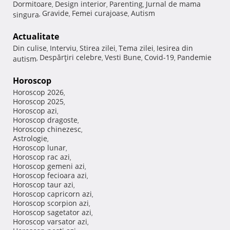
Dormitoare
Design interior
Parenting
Jurnal de mama
,
,
,
Gravide
Femei curajoase
Autism
singura
,
,
,
Actualitate
Din culise
Interviu
Stirea zilei
Tema zilei
Iesirea din
,
,
,
,
Despărţiri celebre
Vesti Bune
Covid-19
Pandemie
autism
,
,
,
,
Horoscop
Horoscop 2026
,
Horoscop 2025
,
Horoscop azi
,
Horoscop dragoste
,
Horoscop chinezesc
,
Astrologie
,
Horoscop lunar
,
Horoscop rac azi
,
Horoscop gemeni azi
,
Horoscop fecioara azi
,
Horoscop taur azi
,
Horoscop capricorn azi
,
Horoscop scorpion azi
,
Horoscop sagetator azi
,
Horoscop varsator azi
,