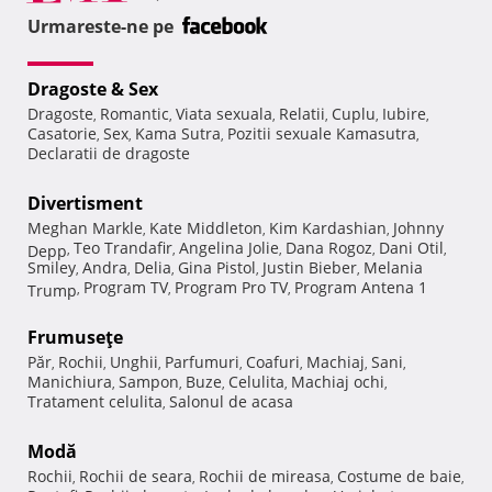
Urmareste-ne pe
Dragoste & Sex
Dragoste
Romantic
Viata sexuala
Relatii
Cuplu
Iubire
,
,
,
,
,
,
Casatorie
Sex
Kama Sutra
Pozitii sexuale Kamasutra
,
,
,
,
Declaratii de dragoste
Divertisment
Meghan Markle
Kate Middleton
Kim Kardashian
Johnny
,
,
,
Teo Trandafir
Angelina Jolie
Dana Rogoz
Dani Otil
Depp
,
,
,
,
,
Smiley
Andra
Delia
Gina Pistol
Justin Bieber
Melania
,
,
,
,
,
Program TV
Program Pro TV
Program Antena 1
Trump
,
,
,
Frumuseţe
Păr
Rochii
Unghii
Parfumuri
Coafuri
Machiaj
Sani
,
,
,
,
,
,
,
Manichiura
Sampon
Buze
Celulita
Machiaj ochi
,
,
,
,
,
Tratament celulita
Salonul de acasa
,
Modă
Rochii
Rochii de seara
Rochii de mireasa
Costume de baie
,
,
,
,